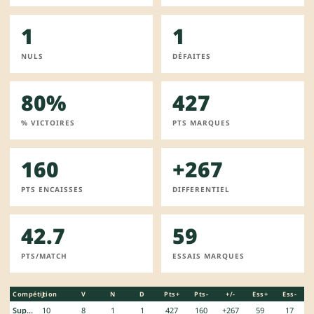
1
1
NULS
DÉFAITES
80%
427
% VICTOIRES
PTS MARQUES
160
+267
PTS ENCAISSES
DIFFERENTIEL
42.7
59
PTS/MATCH
ESSAIS MARQUES
Compétition
J
V
N
D
Pts+
Pts-
+/-
Ess+
Ess-
SuperLiga
10
8
1
1
427
160
+267
59
17