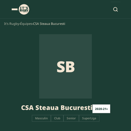
It's Rugby
›
Équipes
›
CSA Steaua Bucuresti
SB
CSA Steaua Bucuresti
2020-21
▾
Masculin
Club
Senior
SuperLiga