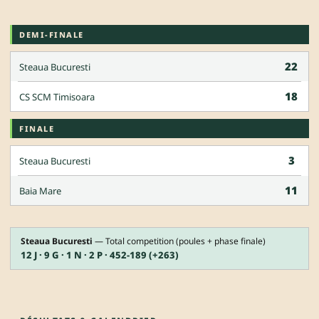
DEMI-FINALE
22
Steaua Bucuresti
18
CS SCM Timisoara
FINALE
3
Steaua Bucuresti
11
Baia Mare
Steaua Bucuresti
— Total competition (poules + phase finale)
12 J · 9 G · 1 N · 2 P · 452-189 (+263)