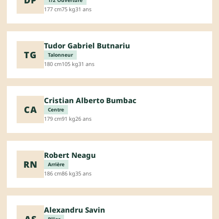
1/2 Ouverture
177 cm
75 kg
31 ans
Tudor Gabriel Butnariu
TG
Talonneur
180 cm
105 kg
31 ans
Cristian Alberto Bumbac
CA
Centre
179 cm
91 kg
26 ans
Robert Neagu
RN
Arrière
186 cm
86 kg
35 ans
Alexandru Savin
AS