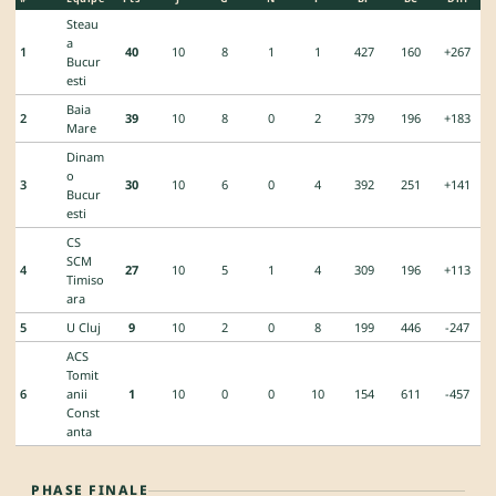
Steau
a
1
40
10
8
1
1
427
160
+267
Bucur
esti
Baia
2
39
10
8
0
2
379
196
+183
Mare
Dinam
o
3
30
10
6
0
4
392
251
+141
Bucur
esti
CS
SCM
4
27
10
5
1
4
309
196
+113
Timiso
ara
5
U Cluj
9
10
2
0
8
199
446
-247
ACS
Tomit
6
anii
1
10
0
0
10
154
611
-457
Const
anta
PHASE FINALE