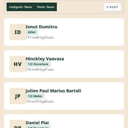
Catégorie :
Tous
Poste :
Tous
↺ RESET
▾
▾
Ionut Dumitru
ID
Ailier
177 cm
82 kg
33 ans
Hinckley Vaovasa
HV
1/2 Ouverture
175 cm
90 kg
27 ans
Julien Paul Marius Bartoli
JP
1/2 Melee
172 cm
75 kg
26 ans
Daniel Plai
DP