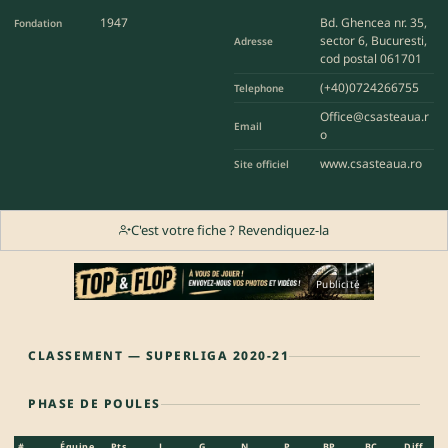
1947
Bd. Ghencea nr. 35,
Fondation
sector 6, Bucuresti,
Adresse
cod postal 061701
(+40)0724266755
Telephone
Office@csasteaua.r
Email
o
www.csasteaua.ro
Site officiel
C'est votre fiche ? Revendiquez-la
Publicité
CLASSEMENT — SUPERLIGA 2020-21
PHASE DE POULES
#
Équipe
Pts
J
G
N
P
BP
BC
Diff