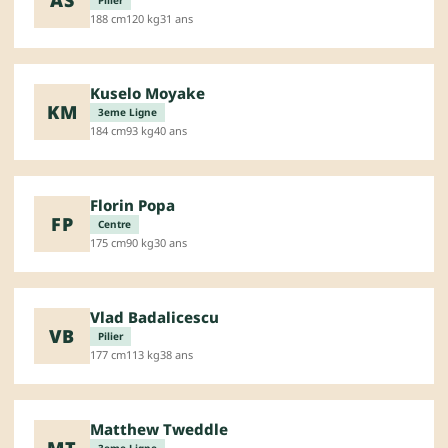
Pilier
188 cm
120 kg
31 ans
Kuselo Moyake
KM
3eme Ligne
184 cm
93 kg
40 ans
Florin Popa
FP
Centre
175 cm
90 kg
30 ans
Vlad Badalicescu
VB
Pilier
177 cm
113 kg
38 ans
Matthew Tweddle
MT