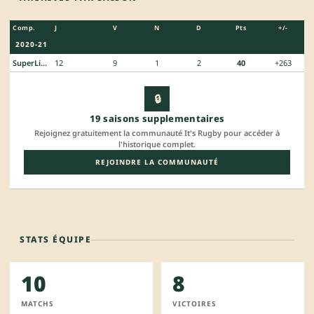
Comp.
J
V
N
D
Pts
+/-
2020-21
SuperLiga
12
9
1
2
40
+263
🔒
19 saisons supplementaires
Rejoignez gratuitement la communauté It's Rugby pour accéder à
l'historique complet.
REJOINDRE LA COMMUNAUTÉ
STATS ÉQUIPE
10
8
MATCHS
VICTOIRES