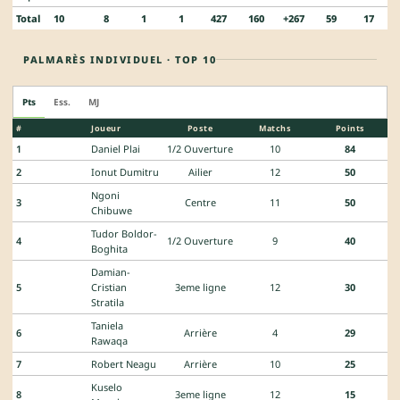
Total
10
8
1
1
427
160
+267
59
17
PALMARÈS INDIVIDUEL · TOP 10
Pts
Ess.
MJ
#
Joueur
Poste
Matchs
Points
1
Daniel Plai
1/2 Ouverture
10
84
2
Ionut Dumitru
Ailier
12
50
Ngoni
3
Centre
11
50
Chibuwe
Tudor Boldor-
4
1/2 Ouverture
9
40
Boghita
Damian-
5
Cristian
3eme ligne
12
30
Stratila
Taniela
6
Arrière
4
29
Rawaqa
7
Robert Neagu
Arrière
10
25
Kuselo
8
3eme ligne
12
15