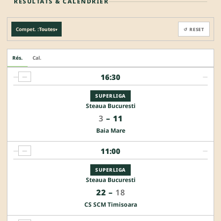
RÉSULTATS & CALENDRIER
Compet. :
Toutes
↺ RESET
▾
Rés.
Cal.
16:30
—
—
—
SUPERLIGA
Steaua Bucuresti
3
–
11
Baia Mare
11:00
—
—
—
SUPERLIGA
Steaua Bucuresti
22
–
18
CS SCM Timisoara