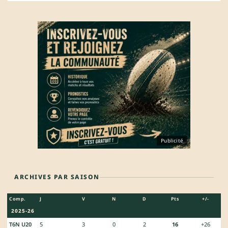
Publicité
ARCHIVES PAR SAISON
Comp.
J
V
N
D
Pts
+/-
2025-26
T6N U20
5
3
0
2
16
+26