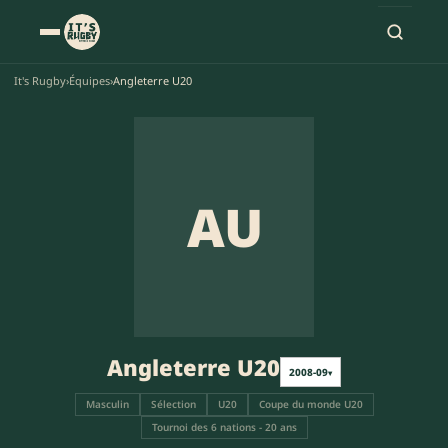
It's Rugby
›
Équipes
›
Angleterre U20
AU
Angleterre U20
2008-09
▾
Masculin
Sélection
U20
Coupe du monde U20
Tournoi des 6 nations - 20 ans