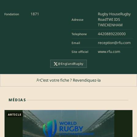
1871
Rugby HouseRugby
Fondation
RoadTWI IDS
Adresse
TWICKENHAM
4420889220000
Telephone
reception@rfu.com
Email
www.rfu.com
Site officiel
@EnglandRugby
C'est votre fiche ? Revendiquez-la
MÉDIAS
ARTICLE