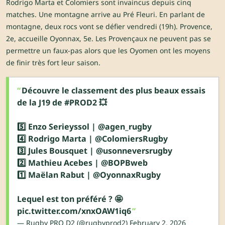
Rodrigo Marta et Colomiers sont invaincus depuis cinq
matches. Une montagne arrive au Pré Fleuri. En parlant de
montagne, deux rocs vont se défier vendredi (19h). Provence,
2e, accueille Oyonnax, 5e. Les Provençaux ne peuvent pas se
permettre un faux-pas alors que les Oyomen ont les moyens
de finir très fort leur saison.
Découvre le classement des plus beaux essais
de la J19 de
#PROD2
💥
5️⃣ Enzo Serieyssol |
@agen_rugby
4️⃣ Rodrigo Marta |
@ColomiersRugby
3️⃣ Jules Bousquet |
@usonneversrugby
2️⃣ Mathieu Acebes |
@BOPBweb
1️⃣ Maëlan Rabut |
@OyonnaxRugby
Lequel est ton préféré ? 🤩
pic.twitter.com/xnxOAW1iq6
— Rugby PRO D2 (@rugbyprod2)
February 2, 2026