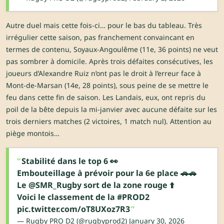
Autre duel mais cette fois-ci… pour le bas du tableau. Très
irrégulier cette saison, pas franchement convaincant en
termes de contenu, Soyaux-Angoulême (11e, 36 points) ne veut
pas sombrer à domicile. Après trois défaites consécutives, les
joueurs d’Alexandre Ruiz n’ont pas le droit à l’erreur face à
Mont-de-Marsan (14e, 28 points), sous peine de se mettre le
feu dans cette fin de saison. Les Landais, eux, ont repris du
poil de la bête depuis la mi-janvier avec aucune défaite sur les
trois derniers matches (2 victoires, 1 match nul). Attention au
piège montois…
Stabilité dans le top 6 👀
Embouteillage à prévoir pour la 6e place 🚗🚗
Le
@SMR_Rugby
sort de la zone rouge ⬆️
Voici le classement de la
#PROD2
pic.twitter.com/oT8UXoz7R3
— Rugby PRO D2 (@rugbyprod2)
January 30, 2026