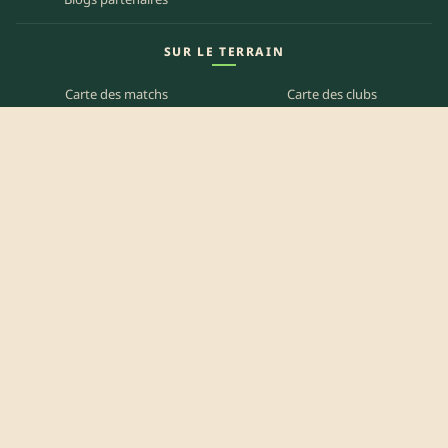
SUR LE TERRAIN
Carte des matchs
Carte des clubs
Carte des stades
Carte des bars
Programme TV
PETITES ANNONCES
Annonces clubs
Annonces joueurs
Annonces staff
Agenda des bars
Référencer mon bar
Centre d'aide
Mentions légales
Politique de confidentialité
Politique de cookies
CGU
Contact
Préférences des cookies
© 2026 It’s Rugby — Édité par
Ruck Zone