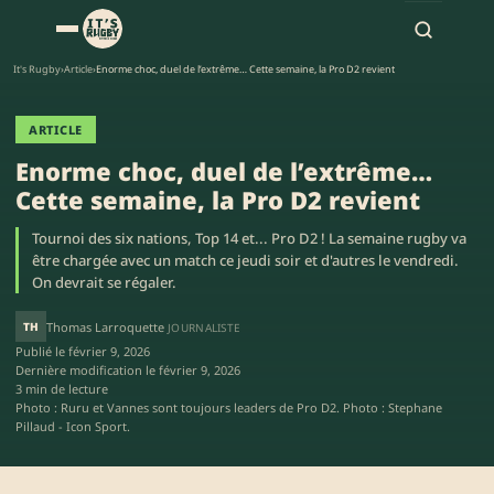
It's Rugby
›
Article
›
Enorme choc, duel de l’extrême… Cette semaine, la Pro D2 revient
ARTICLE
Enorme choc, duel de l’extrême…
Cette semaine, la Pro D2 revient
Tournoi des six nations, Top 14 et... Pro D2 ! La semaine rugby va
être chargée avec un match ce jeudi soir et d'autres le vendredi.
On devrait se régaler.
TH
Thomas Larroquette
JOURNALISTE
Publié le
février 9, 2026
Dernière modification le
février 9, 2026
3 min de lecture
Photo : Ruru et Vannes sont toujours leaders de Pro D2. Photo : Stephane
Pillaud - Icon Sport.