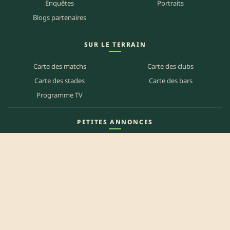
Enquêtes
Portraits
Blogs partenaires
SUR LE TERRAIN
Carte des matchs
Carte des clubs
Carte des stades
Carte des bars
Programme TV
PETITES ANNONCES
Annonces clubs
Annonces joueurs
Annonces staff
Agenda des bars
Référencer mon bar
Centre d'aide
Mentions légales
Politique de confidentialité
Politique de cookies
CGU
Contact
Préférences des cookies