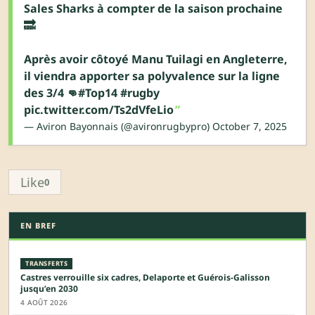
Sales Sharks à compter de la saison prochaine
🔜
Après avoir côtoyé Manu Tuilagi en Angleterre,
il viendra apporter sa polyvalence sur la ligne
des 3/4 👊
#Top14
#rugby
pic.twitter.com/Ts2dVfeLio
— Aviron Bayonnais (@avironrugbypro)
October 7, 2025
Like
0
EN BREF
TRANSFERTS
Castres verrouille six cadres, Delaporte et Guérois-Galisson
jusqu’en 2030
4 AOÛT 2026