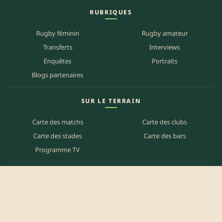
RUBRIQUES
Rugby féminin
Rugby amateur
Transferts
Interviews
Enquêtes
Portraits
Blogs partenaires
SUR LE TERRAIN
Carte des matchs
Carte des clubs
Carte des stades
Carte des bars
Programme TV
PETITES ANNONCES
Annonces clubs
Annonces joueurs
Annonces staff
Agenda des bars