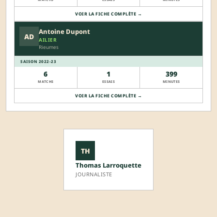
VOIR LA FICHE COMPLÈTE →
Antoine Dupont
AD
AILIER
Rieumes
SAISON 2022-23
6
1
399
MATCHS
ESSAIS
MINUTES
VOIR LA FICHE COMPLÈTE →
TH
Thomas Larroquette
JOURNALISTE