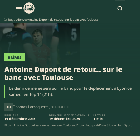
It's Rugby
›
Brèves
›
Antoine Dupont de retour… sur le banc avec Toulouse
BRÈVES
Antoine Dupont de retour… sur le
banc avec Toulouse
Le demi de mêlée sera sur le banc pour le déplacement à Lyon ce
samedi en Top 14 (21h).
Thomas Larroquette
TH
JOURNALISTE
PUBLIÉ LE
DERNIÈRE MODIFICATION LE
LECTURE
19 décembre 2025
19 décembre 2025
1 min
Photo : Antoine Dupont sera sur le banc avec Toulouse. Photo : Fotosport/Dave Gibson - Icon Sport.