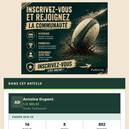
Publicité
DANS CET ARTICLE
Antoine Dupont
AD
1/2 MELEE
Stade Toulousain
SAISON 2025-26
16
8
892
MATCHS
ESSAIS
MINUTES