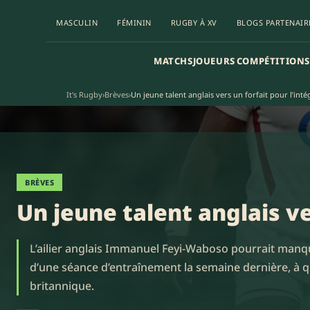
MASCULIN
FÉMININ
RUGBY À XV
BLOGS PARTENAIR
MATCHS
JOUEURS
COMPÉTITIONS
It's Rugby
›
Brèves
›
Un jeune talent anglais vers un forfait pour l’inté
BRÈVES
Un jeune talent anglais ve
L’ailier anglais Immanuel Feyi-Waboso pourrait manque
d’une séance d’entraînement la semaine dernière, à q
britannique.