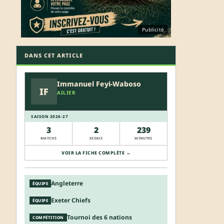
Publicité
DANS CET ARTICLE
Immanuel Feyi-Waboso
IF
AILIER
SAISON 2026-27
3
2
239
MATCHS
ESSAIS
MINUTES
VOIR LA FICHE COMPLÈTE →
Angleterre
ÉQUIPE
Exeter Chiefs
ÉQUIPE
Tournoi des 6 nations
COMPÉTITION