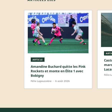
ARTI
Castr
ARTICLE
marq
Amandine Buchard quitte les Pink
Luca
Rockets et monte en Élite 1 avec
Félix 
Bobigny
Félix Lapoussière
·
6 août 2026