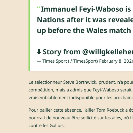
Immanuel Feyi-Waboso is li
Nations after it was reveal
up before the Wales match i
⬇️ Story from
@willgkellehe
— Times Sport (@TimesSport)
February 8, 202
Le sélectionneur Steve Borthwick, prudent, n’a pour 
compétition, mais a admis que Feyi-Waboso serait
vraisemblablement indisponible pour les prochain
Pour pallier cette absence, l’ailier Tom Roebuck a é
pourrait de nouveau être sollicité sur les ailes, où
contre les Gallois.