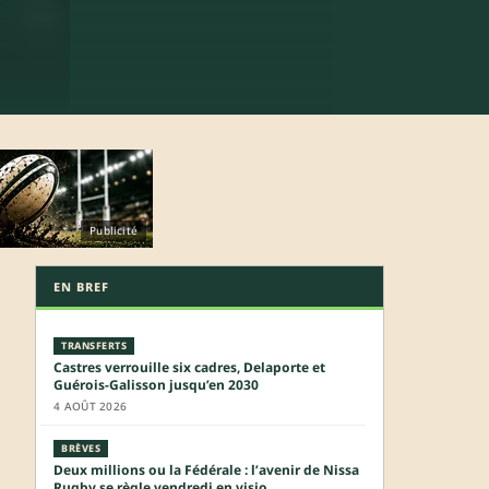
Publicité
EN BREF
TRANSFERTS
Castres verrouille six cadres, Delaporte et
Guérois-Galisson jusqu’en 2030
4 AOÛT 2026
BRÈVES
Deux millions ou la Fédérale : l’avenir de Nissa
Rugby se règle vendredi en visio