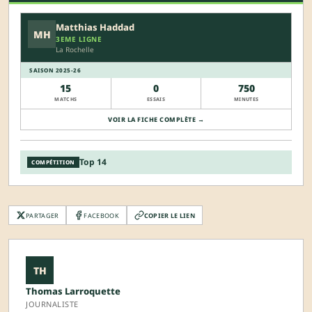
Matthias Haddad
MH
3EME LIGNE
La Rochelle
SAISON 2025-26
15
0
750
MATCHS
ESSAIS
MINUTES
VOIR LA FICHE COMPLÈTE →
Top 14
COMPÉTITION
PARTAGER
FACEBOOK
COPIER LE LIEN
TH
Thomas Larroquette
JOURNALISTE