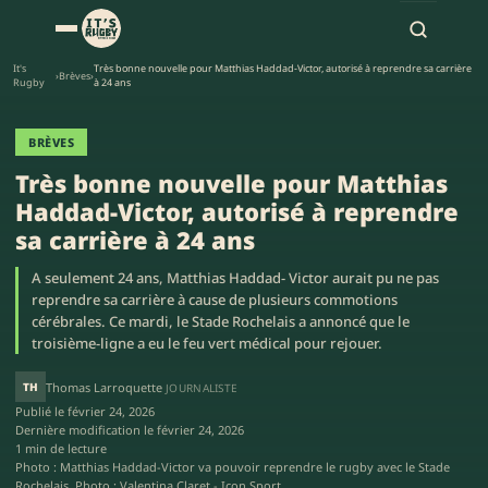
It's
Très bonne nouvelle pour Matthias Haddad-Victor, autorisé à reprendre sa carrière
›
Brèves
›
Rugby
à 24 ans
BRÈVES
Très bonne nouvelle pour Matthias
Haddad-Victor, autorisé à reprendre
sa carrière à 24 ans
A seulement 24 ans, Matthias Haddad- Victor aurait pu ne pas
reprendre sa carrière à cause de plusieurs commotions
cérébrales. Ce mardi, le Stade Rochelais a annoncé que le
troisième-ligne a eu le feu vert médical pour rejouer.
TH
Thomas Larroquette
JOURNALISTE
Publié le
février 24, 2026
Dernière modification le
février 24, 2026
1 min de lecture
Photo : Matthias Haddad-Victor va pouvoir reprendre le rugby avec le Stade
Rochelais. Photo : Valentina Claret - Icon Sport.