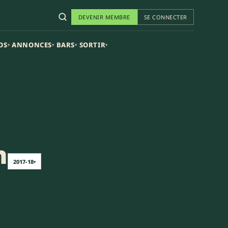
DEVENIR MEMBRE
SE CONNECTER
OS
ANNONCES
BARS
SORTIR
▾
▾
▾
▾
n
2017-18
▾