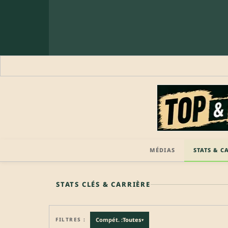
MÉDIAS
STATS & C
🔒 PROFIL PRO
STATS CLÉS & CARRIÈRE
FILTRES :
Compét. :
Toutes
▾