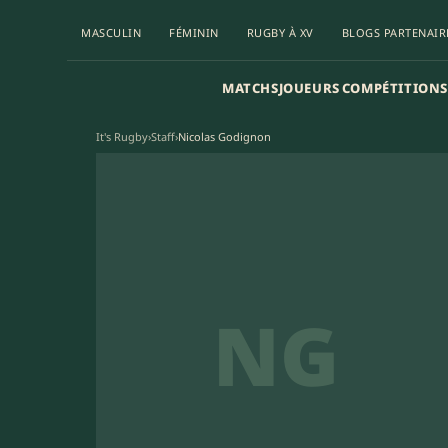
MASCULIN
FÉMININ
RUGBY À XV
BLOGS PARTENAIR
MATCHS
JOUEURS
COMPÉTITIONS
It's Rugby
›
Staff
›
Nicolas Godignon
NG