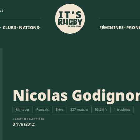
ES
CLUBS
NATIONS
FÉMININES
PRON
▾
▾
▾
▾
Nicolas Godigno
Manager
Francais
Brive
327 matchs
53.2% V
1 trophées
DÉBUT DE CARRIÈRE
Brive (2012)