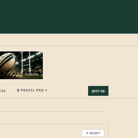
Publicité
🔒 PROFIL PRO ▾
CES
2017-18
▾
×
↺ RESET