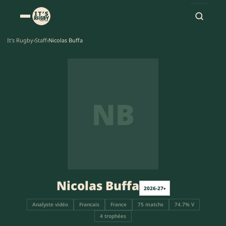
It's Rugby
›
Staff
›
Nicolas Buffa
NB
Nicolas Buffa
2026-27
▾
Analyste vidéo
Francais
France
75 matchs
74.7% V
4 trophées