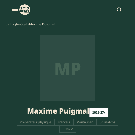
It's Rugby
›
Staff
›
Maxime Puigmal
MP
Maxime Puigmal
2026-27
▾
Préparateur physique
Francais
Montauban
30 matchs
3.3% V