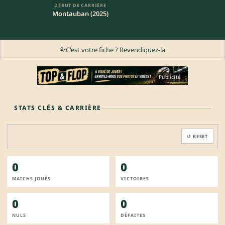
DÉBUT DE CARRIÈRE
Montauban (2025)
C'est votre fiche ? Revendiquez-la
Publicité
STATS CLÉS & CARRIÈRE
↺ RESET
0
0
MATCHS JOUÉS
VICTOIRES
0
0
NULS
DÉFAITES