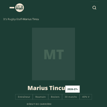
It's Rugby
›
Staff
›
Marius Tincu
MT
Marius Tincu
2026-27
▾
Entraîneur
Roumain
Beziers
30 matchs
40% V
DÉBUT DE CARRIÈRE