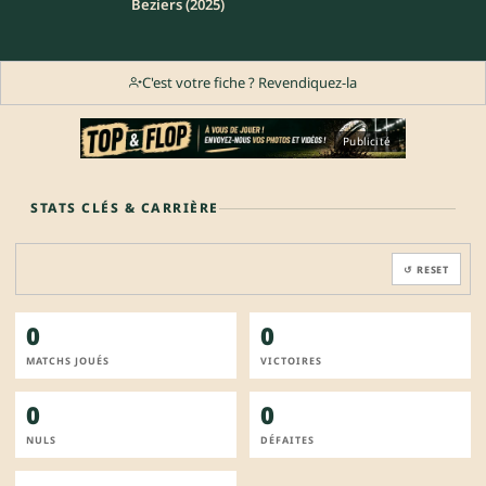
Beziers (2025)
C'est votre fiche ? Revendiquez-la
Publicité
STATS CLÉS & CARRIÈRE
↺ RESET
0
0
MATCHS JOUÉS
VICTOIRES
0
0
NULS
DÉFAITES