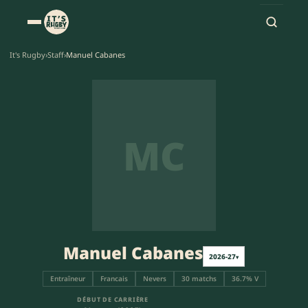
It's Rugby
›
Staff
›
Manuel Cabanes
MC
Manuel Cabanes
2026-27
▾
Entraîneur
Francais
Nevers
30 matchs
36.7% V
DÉBUT DE CARRIÈRE