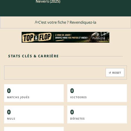
Nevers (2025)
C'est votre fiche ? Revendiquez-la
Publicité
STATS CLÉS & CARRIÈRE
↺ RESET
0
0
MATCHS JOUÉS
VICTOIRES
0
0
NULS
DÉFAITES