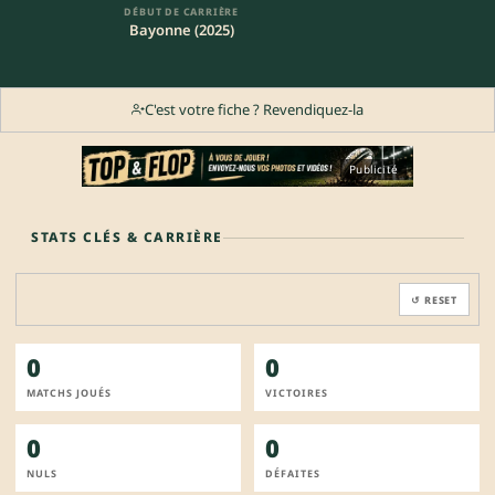
DÉBUT DE CARRIÈRE
Bayonne (2025)
C'est votre fiche ? Revendiquez-la
Publicité
STATS CLÉS & CARRIÈRE
↺ RESET
0
0
MATCHS JOUÉS
VICTOIRES
0
0
NULS
DÉFAITES