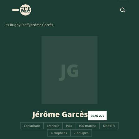
It's Rugby
›
Staff
›
Jérôme Garcès
JG
Jérôme Garcès
2026-27
▾
Consultant
Francais
Pau
106 matchs
69.8% V
4 trophées
2 équipes