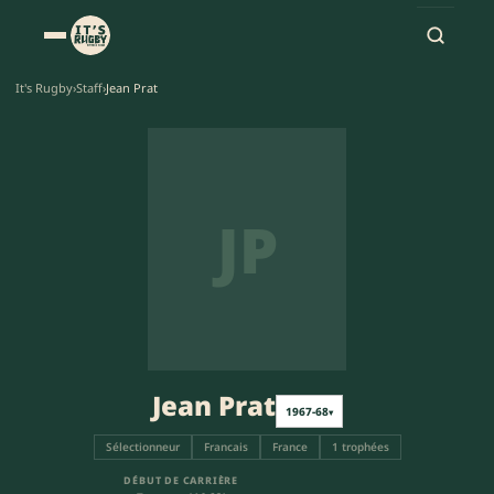
It's Rugby
›
Staff
›
Jean Prat
JP
Jean Prat
1967-68
▾
Sélectionneur
Francais
France
1 trophées
DÉBUT DE CARRIÈRE