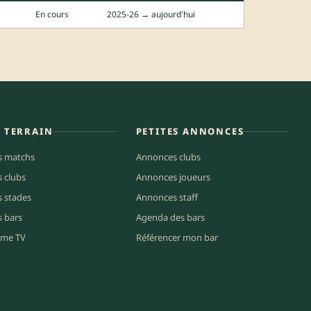
En cours
2025-26 → aujourd'hui
E TERRAIN
PETITES ANNONCES
s matchs
Annonces clubs
s clubs
Annonces joueurs
s stades
Annonces staff
s bars
Agenda des bars
me TV
Référencer mon bar