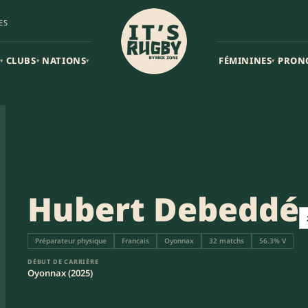
ES
CLUBS
NATIONS
FÉMININES
PRON
▾
▾
▾
▾
Hubert Debeddé
Préparateur physique
Francais
Oyonnax
32 matchs
56.3% V
DÉBUT DE CARRIÈRE
Oyonnax (2025)