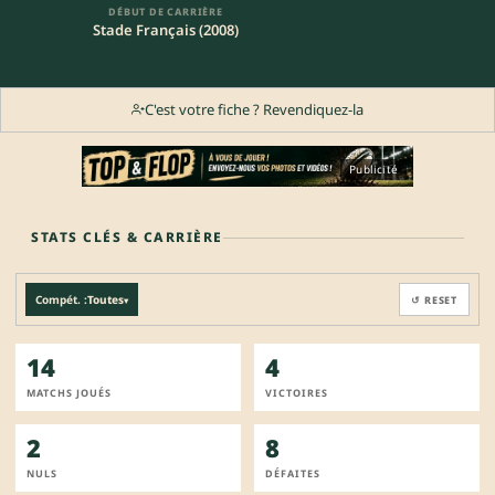
DÉBUT DE CARRIÈRE
Stade Français (2008)
C'est votre fiche ? Revendiquez-la
Publicité
STATS CLÉS & CARRIÈRE
Compét. :
Toutes
↺ RESET
▾
14
4
MATCHS JOUÉS
VICTOIRES
2
8
NULS
DÉFAITES