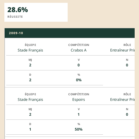
28.6%
RÉUSSITE
2009-10
Stade Français
Crabos A
Entraîneur Princ
2
0
0
2
0%
Stade Français
Espoirs
Entraîneur Princ
2
1
0
1
50%