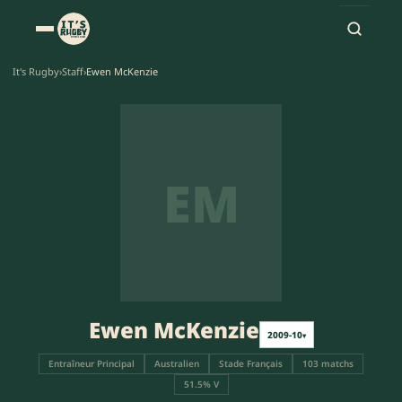
It's Rugby
›
Staff
›
Ewen McKenzie
EM
Ewen McKenzie
2009-10
▾
Entraîneur Principal
Australien
Stade Français
103 matchs
51.5% V