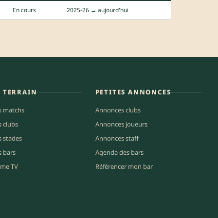
En cours
2025-26 → aujourd'hui
E TERRAIN
PETITES ANNONCES
s matchs
Annonces clubs
s clubs
Annonces joueurs
s stades
Annonces staff
s bars
Agenda des bars
me TV
Référencer mon bar