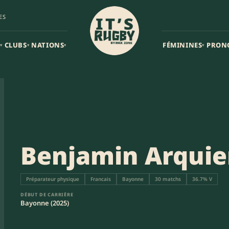
ES
CLUBS
NATIONS
FÉMININES
PRON
▾
▾
▾
▾
Benjamin Arquie
Préparateur physique
Francais
Bayonne
30 matchs
36.7% V
DÉBUT DE CARRIÈRE
Bayonne (2025)