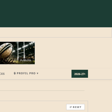
Publicité
🔒 PROFIL PRO ▾
CES
2026-27
▾
×
↺ RESET