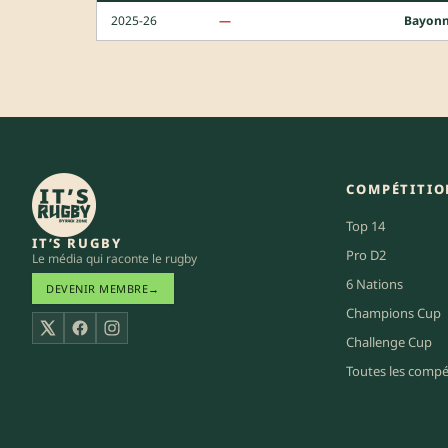
2025-26
—
Bayon
COMPÉTITIO
Top 14
IT’S RUGBY
Pro D2
Le média qui raconte le rugby
6 Nations
DEVENIR MEMBRE
→
Champions Cup
X
Facebook
Instagram
Challenge Cup
Toutes les compé