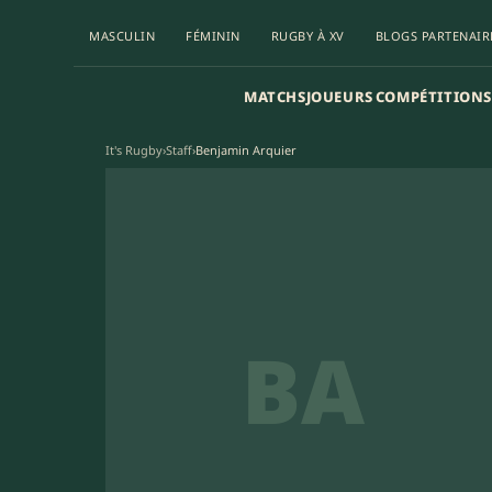
MASCULIN
FÉMININ
RUGBY À XV
BLOGS PARTENAIR
MATCHS
JOUEURS
COMPÉTITIONS
It's Rugby
›
Staff
›
Benjamin Arquier
BA