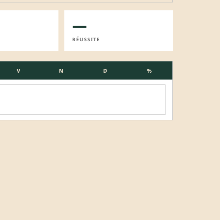
—
RÉUSSITE
V
N
D
%