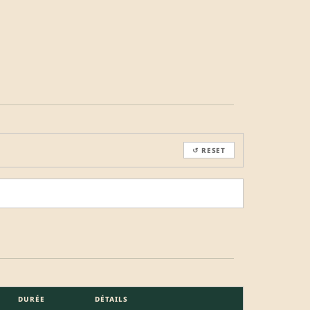
↺ RESET
DURÉE
DÉTAILS