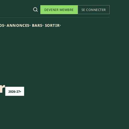
DEVENIR MEMBRE
SE CONNECTER
OS
ANNONCES
BARS
SORTIR
▾
▾
▾
▾
r
2026-27
▾