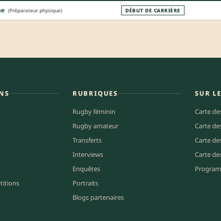
ne
(Préparateur physique)
DÉBUT DE CARRIÈRE
NS
RUBRIQUES
SUR L
Rugby féminin
Carte de
Rugby amateur
Carte de
Transferts
Carte de
Interviews
Carte de
Enquêtes
Program
titions
Portraits
Blogs partenaires