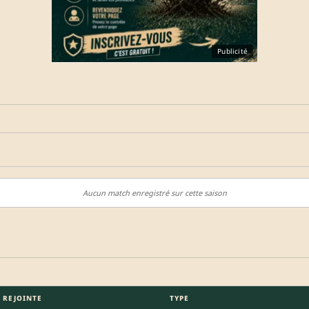
Publicité
Aucun match enregistré sur cette saison
 REJOINTE
TYPE