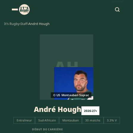
It's Rugby
›
Staff
›
André Hough
AH
© US Montauban Sapiac
André Hough
2026-27
▾
Entraîneur
Sud-Africain
Montauban
30 matchs
3.3% V
DÉBUT DE CARRIÈRE