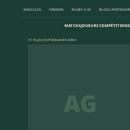
MASCULIN
FÉMININ
RUGBY À XV
BLOGS PARTENAIR
MATCHS
JOUEURS
COMPÉTITIONS
It's Rugby
›
Staff
›
Alexandre Gillot
AG