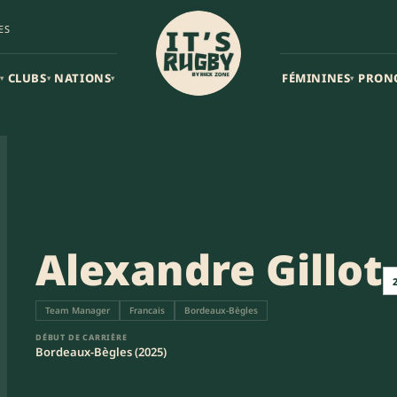
ES
CLUBS
NATIONS
FÉMININES
PRON
▾
▾
▾
▾
Alexandre Gillot
Team Manager
Francais
Bordeaux-Bègles
DÉBUT DE CARRIÈRE
Bordeaux-Bègles (2025)