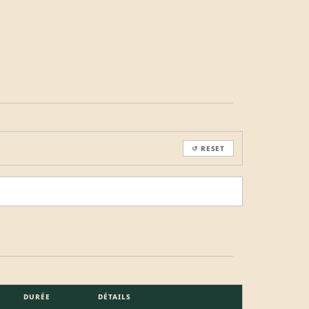
↺ RESET
DURÉE
DÉTAILS