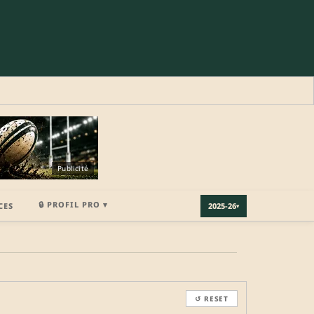
Publicité
🔒 PROFIL PRO ▾
CES
2025-26
▾
×
↺ RESET