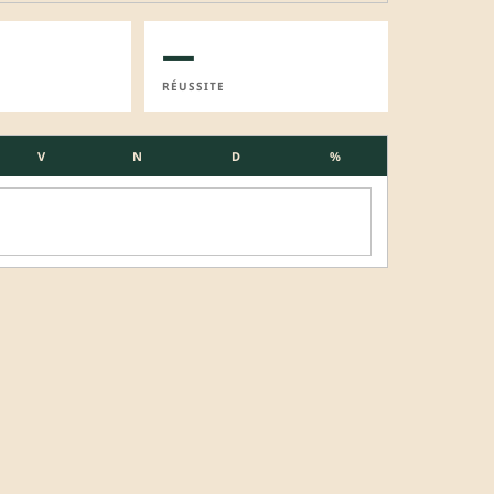
—
RÉUSSITE
V
N
D
%