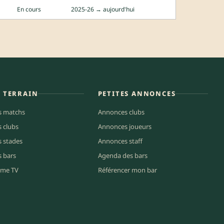
En cours
2025-26 → aujourd'hui
E TERRAIN
PETITES ANNONCES
s matchs
Annonces clubs
s clubs
Annonces joueurs
s stades
Annonces staff
s bars
Agenda des bars
me TV
Référencer mon bar