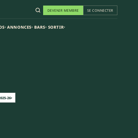
DEVENIR MEMBRE
SE CONNECTER
OS
ANNONCES
BARS
SORTIR
▾
▾
▾
▾
2025-26
▾