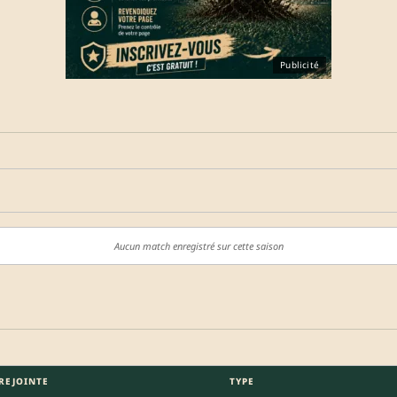
Publicité
Aucun match enregistré sur cette saison
REJOINTE
TYPE