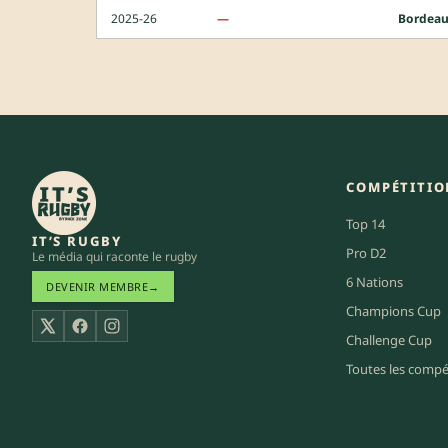
2025-26
—
Bordeau
COMPÉTITIO
Top 14
IT’S RUGBY
Pro D2
Le média qui raconte le rugby
6 Nations
DEVENIR MEMBRE
→
Champions Cup
X
Facebook
Instagram
Challenge Cup
Toutes les compé