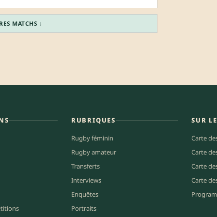
TRES MATCHS ↓
NS
RUBRIQUES
SUR L
Rugby féminin
Carte de
Rugby amateur
Carte de
Transferts
Carte de
Interviews
Carte de
Enquêtes
Program
titions
Portraits