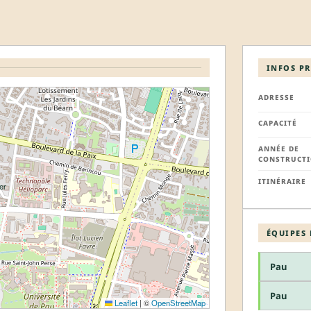
INFOS P
ADRESSE
CAPACITÉ
ANNÉE DE
CONSTRUCT
ITINÉRAIRE
ÉQUIPES 
Pau
Pau
Leaflet
|
©
OpenStreetMap