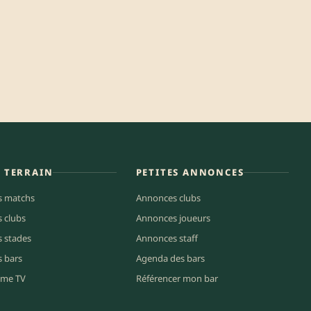
E TERRAIN
PETITES ANNONCES
s matchs
Annonces clubs
s clubs
Annonces joueurs
s stades
Annonces staff
s bars
Agenda des bars
me TV
Référencer mon bar