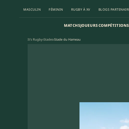
MASCULIN
FÉMININ
RUGBY À XV
BLOGS PARTENAIR
MATCHS
JOUEURS
COMPÉTITIONS
It's Rugby
›
Stades
›
Stade du Hameau