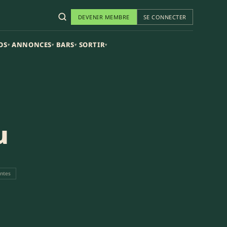
DEVENIR MEMBRE
SE CONNECTER
OS
ANNONCES
BARS
SORTIR
▾
▾
▾
▾
u
entes