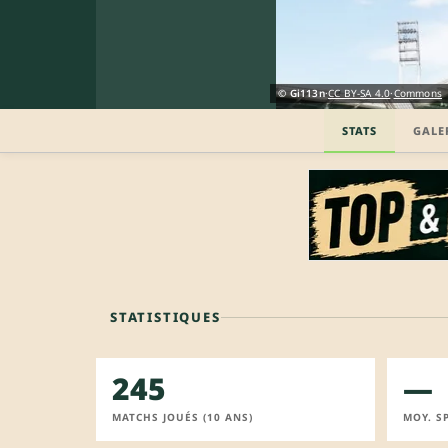
© Gi113n
·
CC BY-SA 4.0
·
Commons
STATS
GALE
STATISTIQUES
245
—
MATCHS JOUÉS (10 ANS)
MOY. S