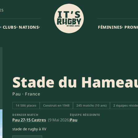
ES
CLUBS
NATIONS
FÉMININES
PRON
▾
▾
▾
▾
Stade du Hamea
Pau · France
14 586 places
Construit en 1948
245 matchs (10 ans)
2 équipes résid
DERNIER MATCH
ÉQUIPE RÉSIDENTE
Pau 27-15 Castres
(9 Mai 2026)
Pau
stade de rugby à XV