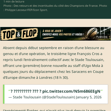
1 min de lecture
Photo : Des retours et des incertitudes du côté des Champions de France. Photo
: Philippe Lecoeur/FEP/Icon Sport.
Publicité
Absent depuis début septembre en raison d’une blessure au
genou et d’une opération, le troisième ligne François Cros a
repris lundi l’entraînement collectif avec le Stade Toulousain,
offrant une (première) bonne nouvelle au staff d’Ugo Mola à
quelques jours du déplacement chez les Saracens en Coupe
d’Europe dimanche à Londres (18 h 30).
? ????????? ??? ?
pic.twitter.com/N5m686EEgN
— Stade Toulousain (@StadeToulousain)
January 5, 2026
L’expérimenté flanker, qui n’avait plus joué depuis la première