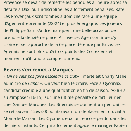
Provence se devait de remettre les pendules à l’heure après sa
défaite à Dax, où l’indiscipline les a fortement pénalisés. Raté.
Les Provençaux sont tombés à domicile face à une équipe
d’Agen entreprenante (22-24) et plus énergique. Les joueurs
de Philippe Saint-André manquent une belle occasion de
prendre la deuxième place. A l’inverse, Agen continue d’y
croire et se rapproche de la 6e place détenue par Brive. Les
Agenais ne sont plus qu’à trois points des Corréziens et
montrent qu’il faudra compter sur eux.
Béziers s’en remet à Marques
«
On ne veut pas faire descendre ce club
« , martelait Charly Malié,
au micro de
Canal +
. On veut bien le croire. Face à Oyonnax,
candidat crédible à une qualification en fin de saison, l’ASBH a
su s’imposer (16-15), sur une ultime pénalité de l’artilleur en
chef Samuel Marques. Les Biterrois se donnent un peu d’air et
se retrouvent 12es (38 points) avant un déplacement crucial à
Mont-de-Marsan. Les Oyomen, eux, ont encore perdu dans les
derniers instants. Ce qui a fortement agacé le manager Fabien