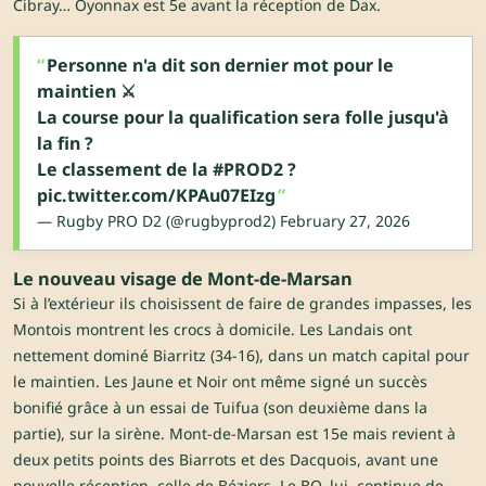
Cibray… Oyonnax est 5e avant la réception de Dax.
Personne n'a dit son dernier mot pour le
maintien ⚔️
La course pour la qualification sera folle jusqu'à
la fin ?
Le classement de la
#PROD2
?
pic.twitter.com/KPAu07EIzg
— Rugby PRO D2 (@rugbyprod2)
February 27, 2026
Le nouveau visage de Mont-de-Marsan
Si à l’extérieur ils choisissent de faire de grandes impasses, les
Montois montrent les crocs à domicile. Les Landais ont
nettement dominé Biarritz (34-16), dans un match capital pour
le maintien. Les Jaune et Noir ont même signé un succès
bonifié grâce à un essai de Tuifua (son deuxième dans la
partie), sur la sirène. Mont-de-Marsan est 15e mais revient à
deux petits points des Biarrots et des Dacquois, avant une
nouvelle réception, celle de Béziers. Le BO, lui, continue de