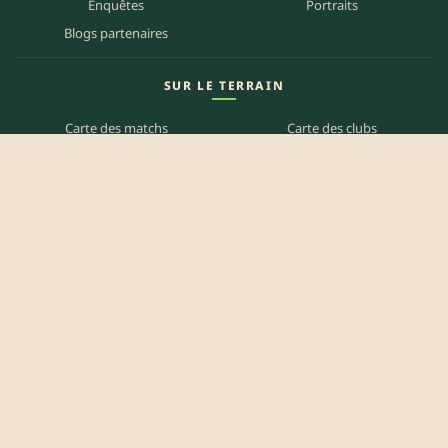
Enquêtes
Portraits
Blogs partenaires
SUR LE TERRAIN
Carte des matchs
Carte des clubs
Carte des stades
Carte des bars
Programme TV
PETITES ANNONCES
Annonces clubs
Annonces joueurs
Annonces staff
Agenda des bars
Référencer mon bar
Centre d'aide
Mentions légales
Politique de confidentialité
Politique de cookies
CGU
Contact
Préférences des cookies