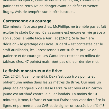
patiner et se retrouve en danger avant de défier Provence
Rugby. Avis de tempête sur la côte basque…
Carcassonne au courage
82e minute, face aux perches, McPhillips ne tremble pas et fait
exulter le stade Domec. Carcassonne est encore en vie grâce à
son succès la veille face à Aurillac (23-21). Si la dernière
décision – le grattage de Lucas Oudard – est contestée par le
staff aurillacois, les Carcassonnais ont su faire preuve de
patience et de courage. Les Cantaliens restent en milieu de
tableau (8es, 47 points) mais n’ont pas dit leur dernier mot.
Le finish monstrueux de Brive
72e, 27-24. A ce moment-là, Dax n’est qu’à trois points et
obtient une mêlée dans les 22 mètres de Brive. Oui mais un
plaquage dangereux de Hasse Ferreira est revu et un carton
jaune est attribué contre le pilier landais. En moins de 10
minutes, Krone, Lefranc et surtout Fraissenon vont dernière la
ligne, et permettent au CAB et de signer un succès bonifié (48-