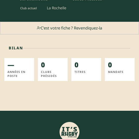
La Rochelle
Club actuel
C'est votre fiche ? Revendiquez-la
BILAN
—
0
0
0
ANNÉES EN
CLUBS
TITRES
MANDATS
POSTE
PRÉSIDÉS