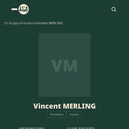
It's Rugby
›
Présidents
›
Vincent MERLING
VM
Vincent MERLING
President
France
INFORMATIONS
CLUBS PRESIDÉS