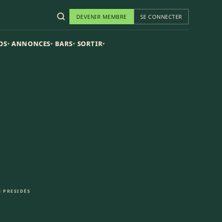
DEVENIR MEMBRE
SE CONNECTER
OS
ANNONCES
BARS
SORTIR
▾
▾
▾
▾
 PRESIDÉS