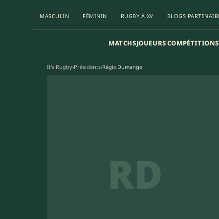
MASCULIN
FÉMININ
RUGBY À XV
BLOGS PARTENAIR
MATCHS
JOUEURS
COMPÉTITIONS
It's Rugby
›
Présidents
›
Régis Dumange
RD