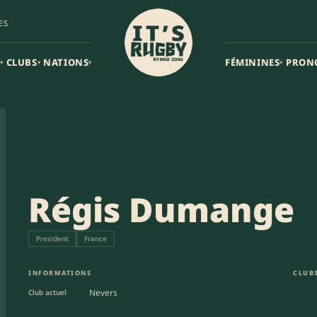
ES
CLUBS
NATIONS
FÉMININES
PRON
▾
▾
▾
▾
Régis Dumange
President
France
INFORMATIONS
CLUBS
Nevers
Club actuel