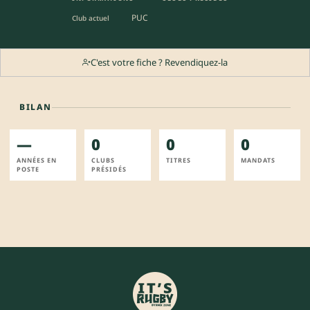
PUC
Club actuel
C'est votre fiche ? Revendiquez-la
BILAN
—
0
0
0
ANNÉES EN
CLUBS
TITRES
MANDATS
POSTE
PRÉSIDÉS