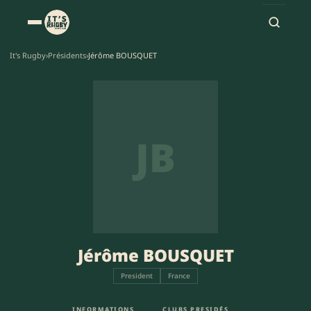
It's Rugby
›
Présidents
›
Jérôme BOUSQUET
JB
Jérôme BOUSQUET
President
France
INFORMATIONS
CLUBS PRESIDÉS