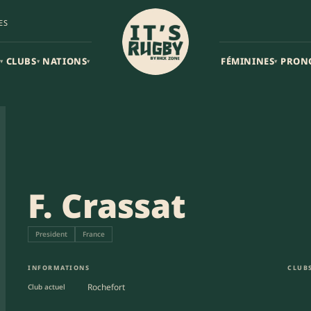
ES
CLUBS
NATIONS
FÉMININES
PRON
▾
▾
▾
▾
F. Crassat
President
France
INFORMATIONS
CLUBS
Rochefort
Club actuel