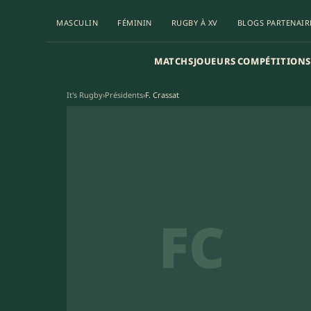
MASCULIN
FÉMININ
RUGBY À XV
BLOGS PARTENAIR
MATCHS
JOUEURS
COMPÉTITIONS
It's Rugby
›
Présidents
›
F. Crassat
FC