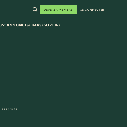
DEVENIR MEMBRE
SE CONNECTER
OS
ANNONCES
BARS
SORTIR
▾
▾
▾
▾
 PRESIDÉS