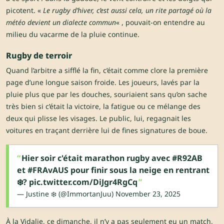
picotent. «
Le rugby d’hiver, c’est aussi cela, un rite partagé où la
météo devient un dialecte commun
« , pouvait-on entendre au
milieu du vacarme de la pluie continue.
Rugby de terroir
Quand l’arbitre a sifflé la fin, c’était comme clore la première
page d’une longue saison froide. Les joueurs, lavés par la
pluie plus que par les douches, souriaient sans qu’on sache
très bien si c’était la victoire, la fatigue ou ce mélange des
deux qui plisse les visages. Le public, lui, regagnait les
voitures en traçant derrière lui de fines signatures de boue.
Hier soir c'était marathon rugby avec
#R92AB
et
#FRAvAUS
pour finir sous la neige en rentrant
❄️?
pic.twitter.com/DiJgr4RgCq
— Justine ❄️ (@ImmortanJuu)
November 23, 2025
À la Vidalie, ce dimanche, il n’y a pas seulement eu un match,