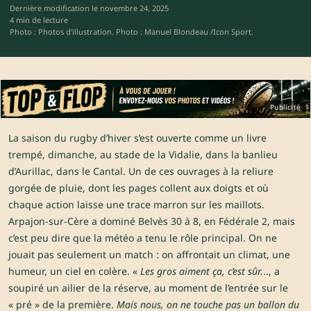
Dernière modification le
novembre 24, 2025
4 min de lecture
Photo : Photos d'illustration. Photo : Manuel Blondeau /Icon Sport.
Publicité
La saison du rugby d’hiver s’est ouverte comme un livre
trempé, dimanche, au stade de la Vidalie, dans la banlieu
d’Aurillac, dans le Cantal. Un de ces ouvrages à la reliure
gorgée de pluie, dont les pages collent aux doigts et où
chaque action laisse une trace marron sur les maillots.
Arpajon-sur-Cère a dominé Belvès 30 à 8, en Fédérale 2, mais
c’est peu dire que la météo a tenu le rôle principal. On ne
jouait pas seulement un match : on affrontait un climat, une
humeur, un ciel en colère. «
Les gros aiment ça, c’est sûr.
.., a
soupiré un ailier de la réserve, au moment de l’entrée sur le
« pré » de la première.
Mais nous, on ne touche pas un ballon du