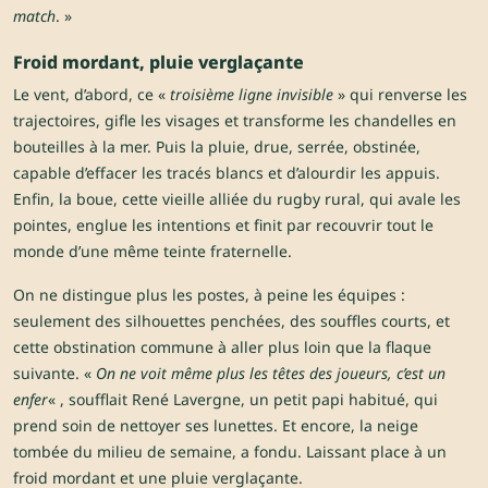
match
. »
Froid mordant, pluie verglaçante
Le vent, d’abord, ce «
troisième ligne invisible
» qui renverse les
trajectoires, gifle les visages et transforme les chandelles en
bouteilles à la mer. Puis la pluie, drue, serrée, obstinée,
capable d’effacer les tracés blancs et d’alourdir les appuis.
Enfin, la boue, cette vieille alliée du rugby rural, qui avale les
pointes, englue les intentions et finit par recouvrir tout le
monde d’une même teinte fraternelle.
On ne distingue plus les postes, à peine les équipes :
seulement des silhouettes penchées, des souffles courts, et
cette obstination commune à aller plus loin que la flaque
suivante. «
On ne voit même plus les têtes des joueurs, c’est un
enfer
« , soufflait René Lavergne, un petit papi habitué, qui
prend soin de nettoyer ses lunettes. Et encore, la neige
tombée du milieu de semaine, a fondu. Laissant place à un
froid mordant et une pluie verglaçante.