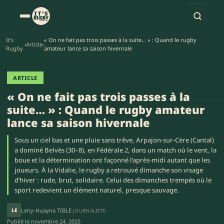
It's
« On ne fait pas trois passes à la suite… » : Quand le rugby
›
Article
›
Rugby
amateur lance sa saison hivernale
ARTICLE
« On ne fait pas trois passes à la
suite… » : Quand le rugby amateur
lance sa saison hivernale
Sous un ciel bas et une pluie sans trêve, Arpajon-sur-Cère (Cantal)
a dominé Belvès (30–8), en Fédérale 2, dans un match où le vent, la
boue et la détermination ont façonné l’après-midi autant que les
joueurs. À la Vidalie, le rugby a retrouvé dimanche son visage
d’hiver : rude, brut, solidaire. Celui des dimanches trempés où le
sport redevient un élément naturel, presque sauvage.
LE
Leny-Huayna TIBLE
JOURNALISTE
Publié le
novembre 24, 2025