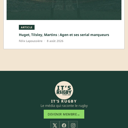
ARTICLE
Huget, Tilsley, Martins : Agen et ses serial marqueurs
Félix Lapoussière
·
8 août 2026
IT’S RUGBY
Le média qui raconte le rugby
DEVENIR MEMBRE
→
X
Facebook
Instagram