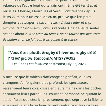
relances de l’autre bout du terrain ont même été tentées et
réussies. Chervié, Mourgues et Verouil ont relancé depuis
leurs 22 m pour un essai de 80 m, preuve que l’on peut
dompter et attraper la savonnette. «
Il faut tenter et si ça
marche, c’est tant mieux
« , ont-ils raconté. Une de leurs seules
actions aboutie. «
Le reste du temps, on ne touche pas beaucoup
de ballon et on ne fait pas trois passes à la suite.
«
Vous êtes plutôt
#rugby
d’hiver ou rugby d’été
? ☃️☀️?
pic.twitter.com/qMTS7YVO9z
— Les Coqs Festifs (@lescoqsfestifs)
July 22, 2023
À mesure que le tableau d’affichage se gonflait, que les
crampons s’enfonçaient plus profond, les spectateurs
resserraient leurs cols, glissaient leurs mains dans les poches,
secouaient leurs parapluies. Pourtant, personne ne quittait le
stade. Parce que c’est ici, précisément, que s’éprouve la fidélité
à ce sport : dans la gadoue, le vent contraire et les doigts qui