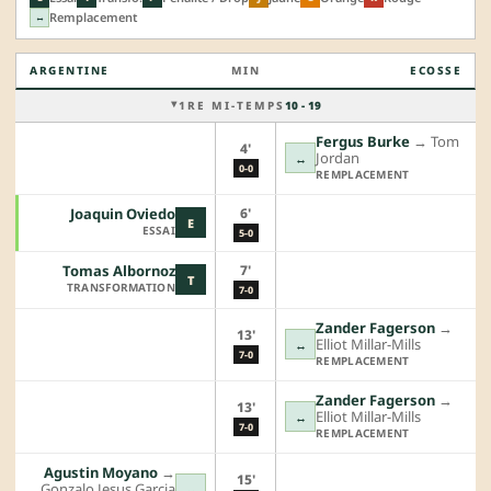
Remplacement
↔
ARGENTINE
MIN
ECOSSE
1RE MI-TEMPS
10 - 19
Fergus Burke
→︎
Tom
4'
Jordan
↔
0-0
REMPLACEMENT
6'
Joaquin Oviedo
E
ESSAI
5-0
7'
Tomas Albornoz
T
TRANSFORMATION
7-0
Zander Fagerson
→︎
13'
Elliot Millar-Mills
↔
7-0
REMPLACEMENT
Zander Fagerson
→︎
13'
Elliot Millar-Mills
↔
7-0
REMPLACEMENT
Agustin Moyano
→︎
15'
Gonzalo Jesus Garcia
↔