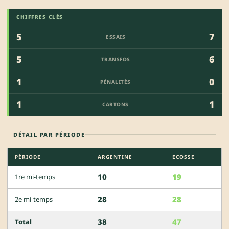
CHIFFRES CLÉS
5
7
ESSAIS
5
6
TRANSFOS
1
0
PÉNALITÉS
1
1
CARTONS
DÉTAIL PAR PÉRIODE
PÉRIODE
ARGENTINE
ECOSSE
10
19
1re mi-temps
28
28
2e mi-temps
38
47
Total