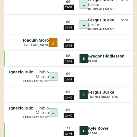
66'
Jordan
↔
24-33
REMPLACEMENT
Fergus Burke
→︎
Tom
66'
Jordan
↔
24-33
REMPLACEMENT
68'
Joaquin Moro
J
CARTON JAUNE
24-33
68'
Gregor Hiddleston
E
ESSAI
24-38
Ignacio Ruiz
→︎
Pablo
69'
Matera
↔
24-38
REMPLACEMENT
69'
Fergus Burke
T
TRANSFORMATION
24-40
Ignacio Ruiz
→︎
Pablo
69'
Matera
↔
24-40
REMPLACEMENT
73'
Kyle Rowe
E
ESSAI
24-45