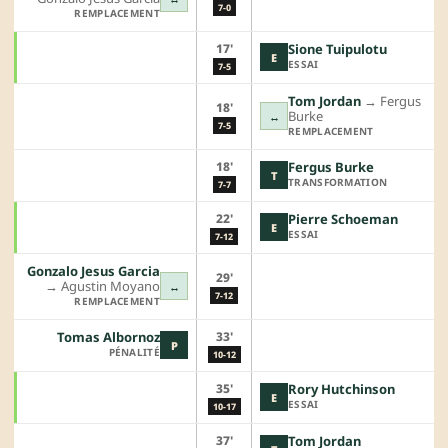
7-0
REMPLACEMENT
17'
Sione Tuipulotu
E
ESSAI
7-5
Tom Jordan
→︎
Fergus
18'
Burke
↔
7-5
REMPLACEMENT
18'
Fergus Burke
T
TRANSFORMATION
7-7
22'
Pierre Schoeman
E
ESSAI
7-12
Gonzalo Jesus Garcia
29'
→︎
Agustin Moyano
↔
7-12
REMPLACEMENT
33'
Tomas Albornoz
P
PÉNALITÉ
10-12
35'
Rory Hutchinson
E
ESSAI
10-17
37'
Tom Jordan