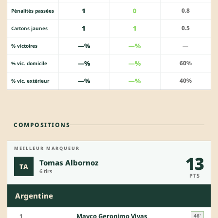
1
0
0.8
Pénalités passées
1
1
0.5
Cartons jaunes
—%
—%
—
% victoires
—%
—%
60%
% vic. domicile
—%
—%
40%
% vic. extérieur
COMPOSITIONS
MEILLEUR MARQUEUR
13
Tomas Albornoz
TA
6 tirs
PTS
Argentine
Mayco Geronimo Vivas
1
46'