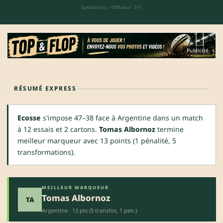
Spectateurs : -
·
Diffuseur : TF1
Publicité
RÉSUMÉ EXPRESS
Ecosse
s'impose 47–38 face à Argentine dans un match
à 12 essais et 2 cartons.
Tomas Albornoz
termine
meilleur marqueur avec 13 points (1 pénalité, 5
transformations).
MEILLEUR MARQUEUR
Tomas Albornoz
TA
Argentine · 13 pts (5 transfos, 1 pen.)