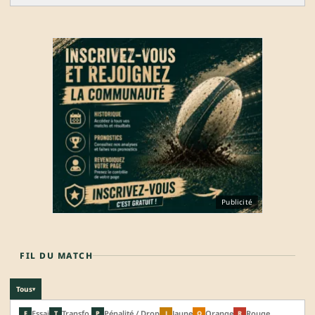
Publicité
FIL DU MATCH
Tous
▾
Essai
Transfo.
Pénalité / Drop
Jaune
Orange
Rouge
E
T
P
J
O
R