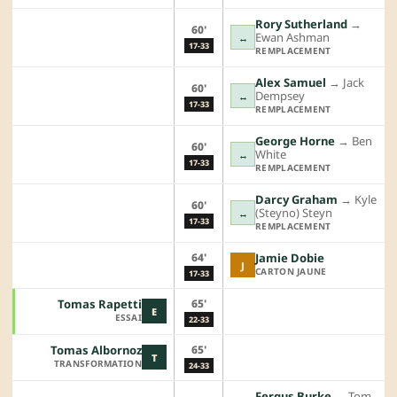
Rory Sutherland
→︎
60'
Ewan Ashman
↔
17-33
REMPLACEMENT
Alex Samuel
→︎
Jack
60'
Dempsey
↔
17-33
REMPLACEMENT
George Horne
→︎
Ben
60'
White
↔
17-33
REMPLACEMENT
Darcy Graham
→︎
Kyle
60'
(Steyno) Steyn
↔
17-33
REMPLACEMENT
64'
Jamie Dobie
J
CARTON JAUNE
17-33
65'
Tomas Rapetti
E
ESSAI
22-33
65'
Tomas Albornoz
T
TRANSFORMATION
24-33
Fergus Burke
→︎
Tom