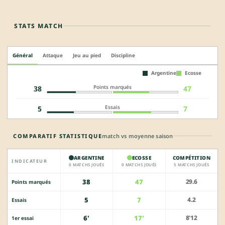
STATS MATCH
Général
Attaque
Jeu au pied
Discipline
Argentine
Ecosse
Points marqués
38
47
Essais
5
7
COMPARATIF STATISTIQUE
match vs moyenne saison
ARGENTINE
ECOSSE
COMPÉTITION
INDICATEUR
0 MATCHS JOUÉS
0 MATCHS JOUÉS
5 MATCHS JOUÉS
38
47
29.6
Points marqués
5
7
4.2
Essais
6'
17'
8'12
1er essai