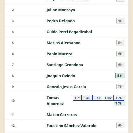
Julian Montoya
2
Pedro Delgado
3
46'
Guido Petti Pagadizabal
4
Matias Alemanno
5
54'
Pablo Matera
6
69'
Santiago Grondona
7
60'
Joaquin Oviedo
8
E 6'
Gonzalo Jesus Garcia
9
75'
Tomas
T 7'
P 33'
T 42'
T 65'
T 76'
10
Albornoz
T 78'
Mateo Carreras
11
Faustino Sánchez Valarolo
12
60'