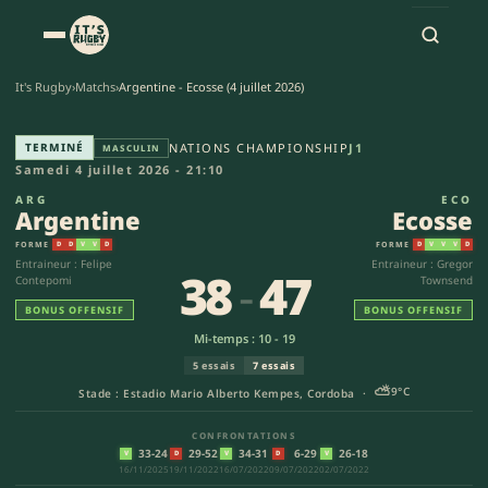
It's Rugby
›
Matchs
›
Argentine - Ecosse (4 juillet 2026)
Argentine - Ecosse (38-47) | 
TERMINÉ
NATIONS CHAMPIONSHIP
J1
MASCULIN
Samedi 4 juillet 2026 - 21:10
ARG
ECO
Argentine
Ecosse
FORME
FORME
D
D
V
V
D
D
V
V
V
D
Entraineur : Felipe
Entraineur : Gregor
38
-
47
Contepomi
Townsend
BONUS OFFENSIF
BONUS OFFENSIF
Mi-temps : 10 - 19
5 essais
7 essais
⛅
9°C
Stade : Estadio Mario Alberto Kempes, Cordoba ·
CONFRONTATIONS
33-24
29-52
34-31
6-29
26-18
V
D
V
D
V
16/11/2025
19/11/2022
16/07/2022
09/07/2022
02/07/2022