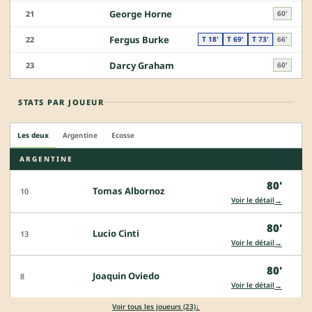
George Horne
21
60'
Fergus Burke
22
T 18'
T 69'
T 73'
66'
Darcy Graham
23
60'
STATS PAR JOUEUR
Les deux
Argentine
Ecosse
ARGENTINE
80'
Tomas Albornoz
10
→
Voir le détail
80'
Lucio Cinti
13
→
Voir le détail
80'
Joaquin Oviedo
8
→
Voir le détail
↓
Voir tous les joueurs (23)