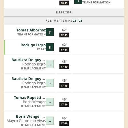
T
TRANSFORMATION
10-19
REPLIER
2E MI-TEMPS
28 - 28
42'
Tomas Albornoz
T
TRANSFORMATION
12-19
42'
Rodrigo Isgro
E
ESSAI
17-19
Bautista Delguy
→︎
45'
Rodrigo Isgro
↔
17-19
REMPLACEMENT
Bautista Delguy
→︎
45'
Rodrigo Isgro
↔
17-19
REMPLACEMENT
Tomas Rapetti
→︎
46'
Boris Wenger
↔
17-19
REMPLACEMENT
Boris Wenger
→︎
46'
Mayco Geronimo Vivas
↔
17-19
REMPLACEMENT