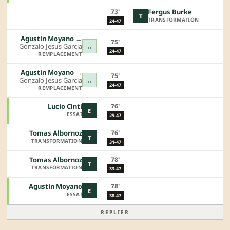
73'
Fergus Burke
T
TRANSFORMATION
24-47
Agustin Moyano
→︎
75'
Gonzalo Jesus Garcia
↔
24-47
REMPLACEMENT
Agustin Moyano
→︎
75'
Gonzalo Jesus Garcia
↔
24-47
REMPLACEMENT
76'
Lucio Cinti
E
ESSAI
29-47
76'
Tomas Albornoz
T
TRANSFORMATION
31-47
78'
Tomas Albornoz
T
TRANSFORMATION
33-47
78'
Agustin Moyano
E
ESSAI
38-47
REPLIER