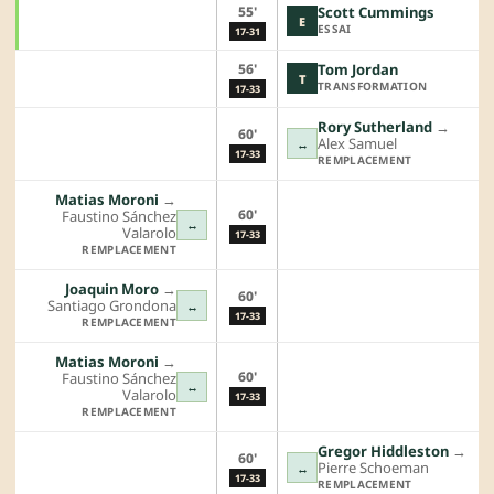
55'
Scott Cummings
E
ESSAI
17-31
56'
Tom Jordan
T
TRANSFORMATION
17-33
Rory Sutherland
→︎
60'
Alex Samuel
↔
17-33
REMPLACEMENT
Matias Moroni
→︎
60'
Faustino Sánchez
↔
Valarolo
17-33
REMPLACEMENT
Joaquin Moro
→︎
60'
Santiago Grondona
↔
17-33
REMPLACEMENT
Matias Moroni
→︎
60'
Faustino Sánchez
↔
Valarolo
17-33
REMPLACEMENT
Gregor Hiddleston
→︎
60'
Pierre Schoeman
↔
17-33
REMPLACEMENT