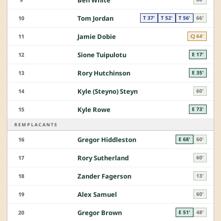
Tom Jordan
10
T 37'
T 52'
T 56'
66'
Jamie Dobie
11
CJ 64'
Sione Tuipulotu
12
E 17'
Rory Hutchinson
13
E 35'
Kyle (Steyno) Steyn
14
60'
Kyle Rowe
15
E 73'
REMPLACANTS
Gregor Hiddleston
16
E 68'
60'
Rory Sutherland
17
60'
Zander Fagerson
18
13'
Alex Samuel
19
60'
Gregor Brown
20
E 51'
48'