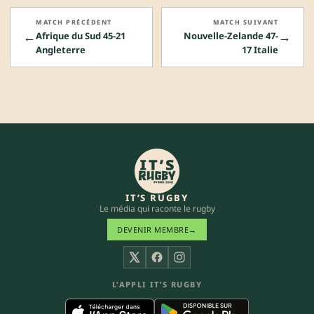
MATCH PRÉCÉDENT
MATCH SUIVANT
←
→
Afrique du Sud 45-21
Nouvelle-Zelande 47-
Angleterre
17 Italie
IT’S RUGBY
Le média qui raconte le rugby
DEVENIR MEMBRE
→
X
Facebook
Instagram
L’APPLI IT’S RUGBY