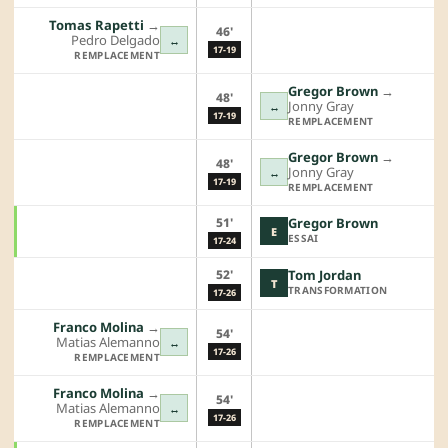
Tomas Rapetti
→︎
46'
Pedro Delgado
↔
17-19
REMPLACEMENT
Gregor Brown
→︎
48'
Jonny Gray
↔
17-19
REMPLACEMENT
Gregor Brown
→︎
48'
Jonny Gray
↔
17-19
REMPLACEMENT
51'
Gregor Brown
E
ESSAI
17-24
52'
Tom Jordan
T
TRANSFORMATION
17-26
Franco Molina
→︎
54'
Matias Alemanno
↔
17-26
REMPLACEMENT
Franco Molina
→︎
54'
Matias Alemanno
↔
17-26
REMPLACEMENT