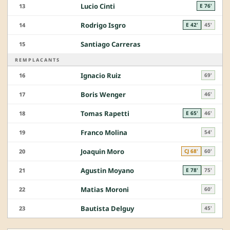
Lucio Cinti
13
E 76'
Rodrigo Isgro
14
E 42'
45'
Santiago Carreras
15
REMPLACANTS
Ignacio Ruiz
16
69'
Boris Wenger
17
46'
Tomas Rapetti
18
E 65'
46'
Franco Molina
19
54'
Joaquin Moro
20
CJ 68'
60'
Agustin Moyano
21
E 78'
75'
Matias Moroni
22
60'
Bautista Delguy
23
45'