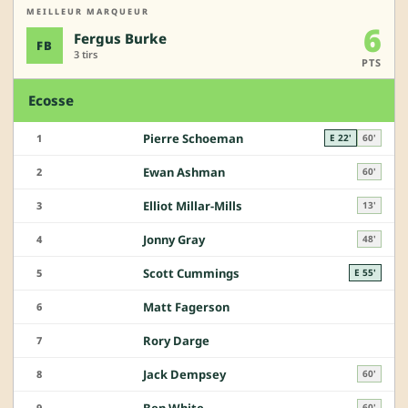
MEILLEUR MARQUEUR
6
Fergus Burke
FB
3 tirs
PTS
Ecosse
Pierre Schoeman
1
E 22'
60'
Ewan Ashman
2
60'
Elliot Millar-Mills
3
13'
Jonny Gray
4
48'
Scott Cummings
5
E 55'
Matt Fagerson
6
Rory Darge
7
Jack Dempsey
8
60'
Ben White
9
60'