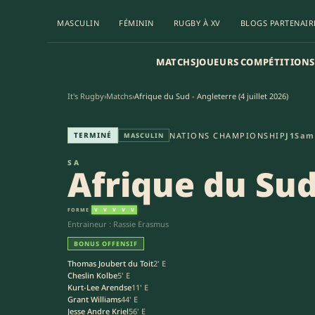
MASCULIN
FÉMININ
RUGBY À XV
BLOGS PARTENAIR
MATCHS
JOUEURS
COMPÉTITIONS
It's Rugby
›
Matchs
›
Afrique du Sud - Angleterre (4 juillet 2026)
Afrique du Sud - Angleterre (
TERMINÉ
NATIONS CHAMPIONSHIP
J1
Same
MASCULIN
SA
Afrique du Su
FORME
V
V
V
V
V
Entraineur : Rassie Erasmus
BONUS OFFENSIF
Thomas Joubert du Toit
2' E
Cheslin Kolbe
5' E
Kurt-Lee Arendse
11' E
Grant Williams
44' E
Jesse Andre Kriel
56' E