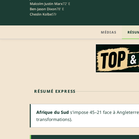
Malcolm Justin Marx
72' E
Ben-Jason Dixon
78' E
Cheslin Kolbe
5Tr
MÉDIAS
RÉSU
RÉSUMÉ EXPRESS
Afrique du Sud
s'impose 45–21 face à Angleterre
transformations).