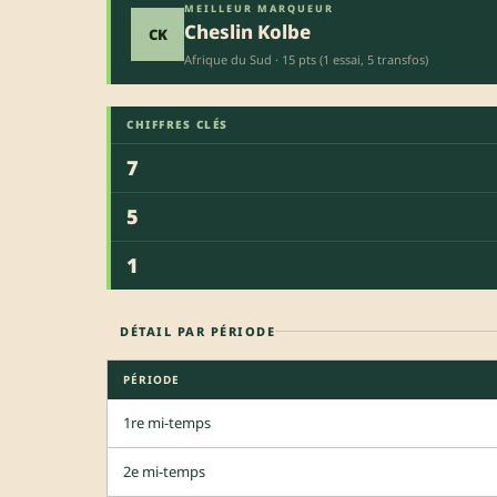
MEILLEUR MARQUEUR
Cheslin Kolbe
CK
Afrique du Sud · 15 pts (1 essai, 5 transfos)
CHIFFRES CLÉS
7
5
1
DÉTAIL PAR PÉRIODE
PÉRIODE
1re mi-temps
2e mi-temps