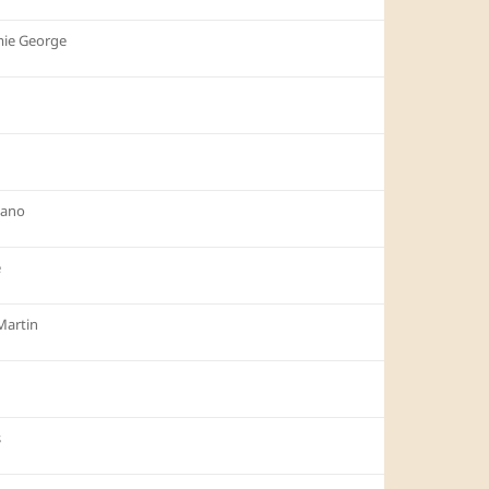
mie George
bano
e
Martin
s