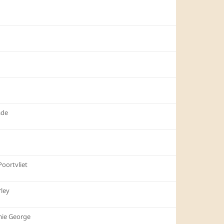
ade
Poortvliet
ley
mie George