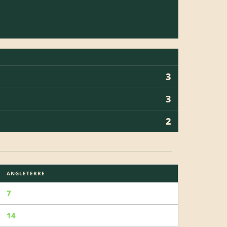
3
3
2
ANGLETERRE
7
14