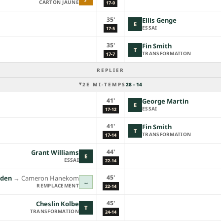
CARTON JAUNE
17-0
35'
Ellis Genge
E
ESSAI
17-5
35'
Fin Smith
T
TRANSFORMATION
17-7
REPLIER
2E MI-TEMPS
28 - 14
41'
George Martin
E
ESSAI
17-12
41'
Fin Smith
T
TRANSFORMATION
17-14
44'
Grant Williams
E
ESSAI
22-14
45'
aden
→︎
Cameron Hanekom
↔
REMPLACEMENT
22-14
45'
Cheslin Kolbe
T
TRANSFORMATION
24-14