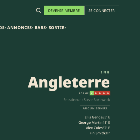
DEVENIR MEMBRE
SE CONNECTER
OS
ANNONCES
BARS
SORTIR
▾
▾
▾
▾
ENG
Angleterre
FORME
V
D
D
D
D
Entraineur : Steve Borthwick
AUCUN BONUS
Ellis Genge
35' E
George Martin
41' E
Alex Coles
67' E
Fin Smith
3Tr