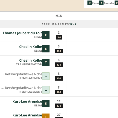
Essai
Transfo.
E
T
P
MIN
1RE MI-TEMPS
17 - 7
2'
Thomas Joubert du Toit
E
ESSAI
5-0
5'
Cheslin Kolbe
E
ESSAI
10-0
6'
Cheslin Kolbe
T
TRANSFORMATION
12-0
8'
→︎
Retshegofaditswe Nche
↔
REMPLACEMENT
12-0
8'
→︎
Retshegofaditswe Nche
↔
REMPLACEMENT
12-0
11'
Kurt-Lee Arendse
E
ESSAI
17-0
27'
Kurt-Lee Arendse
J