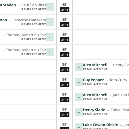
45'
n Staden
→︎
Paul De Villiers
↔
REMPLACEMENT
24-14
45'
ixon
→︎
Cameron Hanekom
↔
REMPLACEMENT
24-14
49'
n
→︎
Thomas Joubert du Toit
↔
REMPLACEMENT
24-14
49'
n
→︎
Thomas Joubert du Toit
↔
REMPLACEMENT
24-14
54'
Alex Mitchell
→︎
Henry Sl
↔
REMPLACEMENT
24-14
54'
Guy Pepper
→︎
Tom Curry
↔
REMPLACEMENT
24-14
54'
Alex Mitchell
→︎
Jack van 
↔
REMPLACEMENT
24-14
54'
Henry Slade
→︎
Cadan Mur
↔
REMPLACEMENT
24-14
55'
Luke Cowan-Dickie
→︎
Ja
↔
REMPLACEMENT