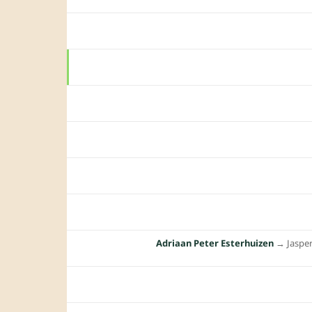
Adriaan Peter Esterhuizen
→︎
Jaspe