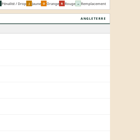
Pénalité / Drop
Jaune
Orange
Rouge
Remplacement
J
O
R
↔
ANGLETERRE