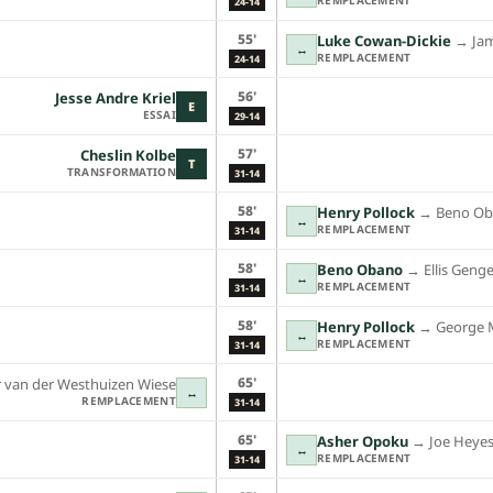
24-14
55'
Luke Cowan-Dickie
→︎
Ja
↔
REMPLACEMENT
24-14
56'
Jesse Andre Kriel
E
ESSAI
29-14
57'
Cheslin Kolbe
T
TRANSFORMATION
31-14
58'
Henry Pollock
→︎
Beno O
↔
REMPLACEMENT
31-14
58'
Beno Obano
→︎
Ellis Geng
↔
REMPLACEMENT
31-14
58'
Henry Pollock
→︎
George 
↔
REMPLACEMENT
31-14
65'
r van der Westhuizen Wiese
↔
REMPLACEMENT
31-14
65'
Asher Opoku
→︎
Joe Heye
↔
REMPLACEMENT
31-14