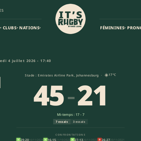
ES
CLUBS
NATIONS
FÉMININES
PRON
▾
▾
▾
▾
45-21) | Nations Championship
di 4 juillet 2026 - 17:40
☀️
d
17°C
Stade : Emirates Airline Park, Johannesburg ·
45
-
21
Mi-temps : 17 - 7
7 essais
3 essais
CONFRONTATIONS
29-20
16-15
27-13
26-27
16/11/2024
21/10/2023
26/11/2022
20/11/2021
V
V
V
D