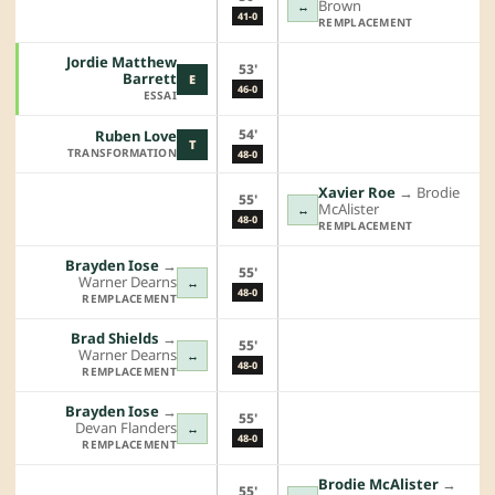
Brown
↔
41-0
REMPLACEMENT
Jordie Matthew
53'
Barrett
E
46-0
ESSAI
54'
Ruben Love
T
TRANSFORMATION
48-0
Xavier Roe
→︎
Brodie
55'
McAlister
↔
48-0
REMPLACEMENT
Brayden Iose
→︎
55'
Warner Dearns
↔
48-0
REMPLACEMENT
Brad Shields
→︎
55'
Warner Dearns
↔
48-0
REMPLACEMENT
Brayden Iose
→︎
55'
Devan Flanders
↔
48-0
REMPLACEMENT
Brodie McAlister
→︎
55'