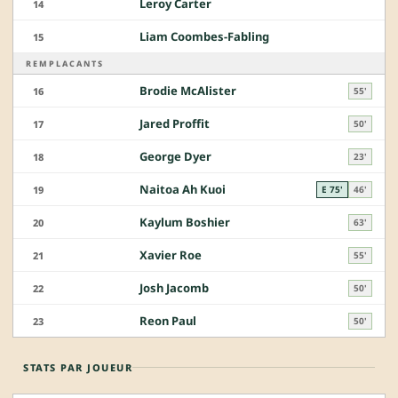
Leroy Carter
14
Liam Coombes-Fabling
15
REMPLACANTS
Brodie McAlister
16
55'
Jared Proffit
17
50'
George Dyer
18
23'
Naitoa Ah Kuoi
19
E 75'
46'
Kaylum Boshier
20
63'
Xavier Roe
21
55'
Josh Jacomb
22
50'
Reon Paul
23
50'
STATS PAR JOUEUR