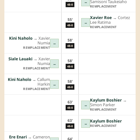
Samisoni Taukeiaho
↔
48-0
REMPLACEMENT
Xavier Roe
→︎
Cortez
55'
Lee Ratima
↔
48-0
REMPLACEMENT
Kini Naholo
→︎
Xavier
58'
Numia
↔
48-0
REMPLACEMENT
Siale Lauaki
→︎
Xavier
58'
Numia
↔
48-0
REMPLACEMENT
Kini Naholo
→︎
Callum
58'
Harkin
↔
48-0
REMPLACEMENT
Kaylum Boshier
→︎
63'
Simon Parker
↔
48-0
REMPLACEMENT
63'
Kaylum Boshier
↔
REMPLACEMENT
48-0
Ere Enari
→︎
Cameron
64'