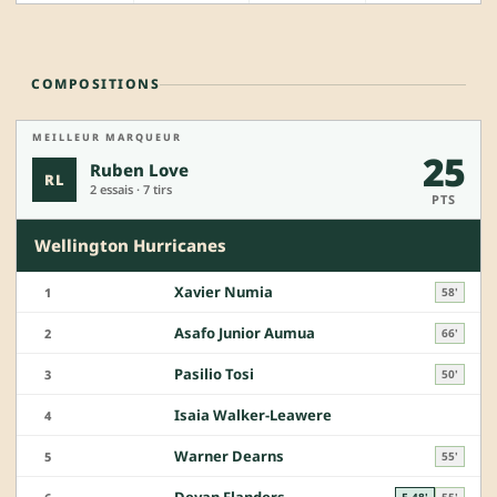
COMPOSITIONS
MEILLEUR MARQUEUR
25
Ruben Love
RL
2 essais · 7 tirs
PTS
Wellington Hurricanes
Xavier Numia
1
58'
Asafo Junior Aumua
2
66'
Pasilio Tosi
3
50'
Isaia Walker-Leawere
4
Warner Dearns
5
55'
E 48'
55'