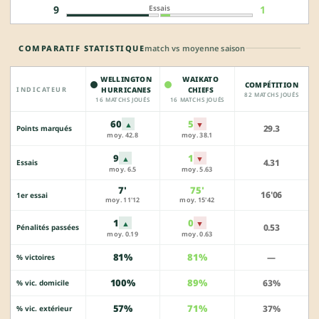
Essais
9
1
COMPARATIF STATISTIQUE
match vs moyenne saison
WELLINGTON
WAIKATO
COMPÉTITION
INDICATEUR
HURRICANES
CHIEFS
82 MATCHS JOUÉS
16 MATCHS JOUÉS
16 MATCHS JOUÉS
60
5
▲
▼
29.3
Points marqués
moy. 42.8
moy. 38.1
9
1
▲
▼
4.31
Essais
moy. 6.5
moy. 5.63
7'
75'
16'06
1er essai
moy. 11'12
moy. 15'42
1
0
▲
▼
0.53
Pénalités passées
moy. 0.19
moy. 0.63
81%
81%
—
% victoires
100%
89%
63%
% vic. domicile
57%
71%
37%
% vic. extérieur