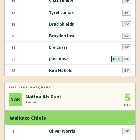
Siale Lauaki
17
58'
Tyrel Lomax
18
50'
Brad Shields
19
55'
Brayden Iose
20
55'
Ere Enari
21
64'
Jone Rova
22
E 78'
68'
Kini Naholo
23
58'
MEILLEUR MARQUEUR
5
Naitoa Ah Kuoi
NAK
1 essai
PTS
Waikato Chiefs
Oliver Norris
1
50'