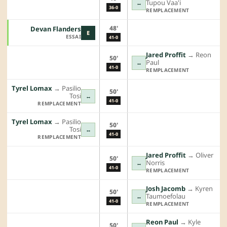
Tupou Vaa'i
↔
36-0
REMPLACEMENT
48'
Devan Flanders
E
ESSAI
41-0
Jared Proffit
→︎
Reon
50'
Paul
↔
41-0
REMPLACEMENT
Tyrel Lomax
→︎
Pasilio
50'
Tosi
↔
41-0
REMPLACEMENT
Tyrel Lomax
→︎
Pasilio
50'
Tosi
↔
41-0
REMPLACEMENT
Jared Proffit
→︎
Oliver
50'
Norris
↔
41-0
REMPLACEMENT
Josh Jacomb
→︎
Kyren
50'
Taumoefolau
↔
41-0
REMPLACEMENT
Reon Paul
→︎
Kyle
50'