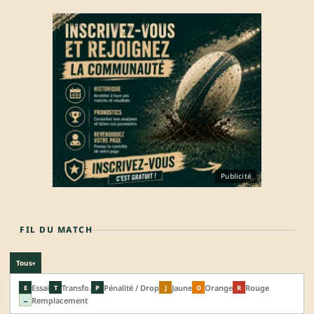
Publicité
FIL DU MATCH
Tous
▾
Essai
Transfo.
Pénalité / Drop
Jaune
Orange
Rouge
E
T
P
J
O
R
Remplacement
↔