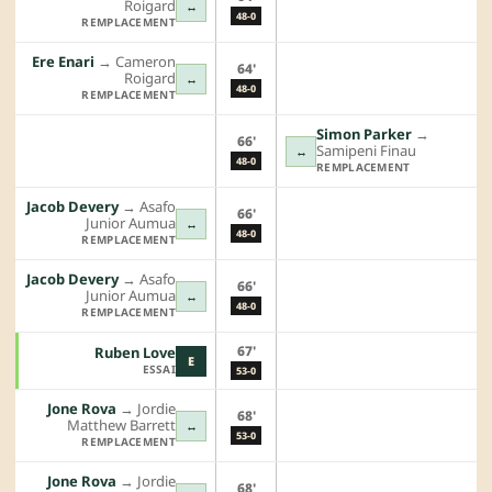
Roigard
↔
48-0
REMPLACEMENT
Ere Enari
→︎
Cameron
64'
Roigard
↔
48-0
REMPLACEMENT
Simon Parker
→︎
66'
Samipeni Finau
↔
48-0
REMPLACEMENT
Jacob Devery
→︎
Asafo
66'
Junior Aumua
↔
48-0
REMPLACEMENT
Jacob Devery
→︎
Asafo
66'
Junior Aumua
↔
48-0
REMPLACEMENT
67'
Ruben Love
E
ESSAI
53-0
Jone Rova
→︎
Jordie
68'
Matthew Barrett
↔
53-0
REMPLACEMENT
Jone Rova
→︎
Jordie
68'