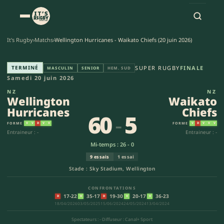
It's Rugby
›
Matchs
›
Wellington Hurricanes - Waikato Chiefs (20 juin 2026)
Wellington Hurricanes - Waika
TERMINÉ
SUPER RUGBY
FINALE
MASCULIN
SENIOR
HEM. SUD
Samedi 20 juin 2026
NZ
NZ
Wellington
Waikato
Hurricanes
Chiefs
60
-
5
FORME
FORME
V
V
D
V
V
V
D
V
V
V
Entraineur : -
Entraineur : -
Mi-temps : 26 - 0
9 essais
1 essai
Stade : Sky Stadium, Wellington
CONFRONTATIONS
17-22
35-17
19-30
20-17
36-23
D
V
D
V
V
18/04/2026
03/05/2025
15/06/2024
24/05/2024
13/04/2024
Spectateurs : -
·
Diffuseur : Canal+ Sport