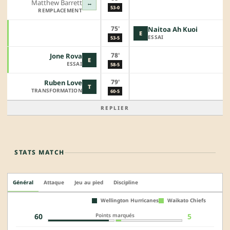
Matthew Barrett
↔
53-0
REMPLACEMENT
75'
Naitoa Ah Kuoi
E
ESSAI
53-5
78'
Jone Rova
E
ESSAI
58-5
79'
Ruben Love
T
TRANSFORMATION
60-5
REPLIER
STATS MATCH
Général
Attaque
Jeu au pied
Discipline
Wellington Hurricanes
Waikato Chiefs
Points marqués
60
5