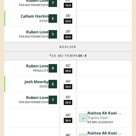
Ruben Love
T
TRANSFORMATION
19-0
38'
Callum Harkin
E
ESSAI
24-0
39'
Ruben Love
T
TRANSFORMATION
26-0
REPLIER
2E MI-TEMPS
34 - 5
42'
Ruben Love
P
PÉNALITÉ
29-0
44'
Josh Moorby
E
ESSAI
34-0
45'
Ruben Love
T
TRANSFORMATION
36-0
Naitoa Ah Kuoi
→︎
46'
Tupou Vaa'i
↔
36-0
REMPLACEMENT
Naitoa Ah Kuoi
→︎
46'