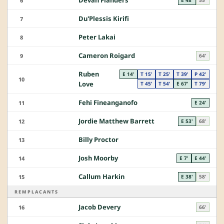
Devan Flanders
6
Du'Plessis Kirifi
7
Peter Lakai
8
Cameron Roigard
9
64'
Ruben
E 14'
T 15'
T 25'
T 39'
P 42'
10
Love
T 45'
T 54'
E 67'
T 79'
Fehi Fineanganofo
11
E 24'
Jordie Matthew Barrett
12
E 53'
68'
Billy Proctor
13
Josh Moorby
14
E 7'
E 44'
Callum Harkin
15
E 38'
58'
REMPLACANTS
Jacob Devery
16
66'