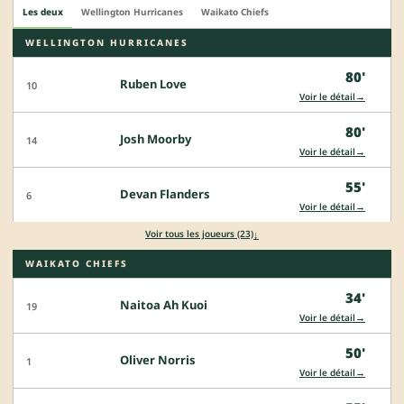
Les deux
Wellington Hurricanes
Waikato Chiefs
WELLINGTON HURRICANES
80'
Ruben Love
10
→
Voir le détail
80'
Josh Moorby
14
→
Voir le détail
55'
Devan Flanders
6
→
Voir le détail
↓
Voir tous les joueurs (23)
WAIKATO CHIEFS
34'
Naitoa Ah Kuoi
19
→
Voir le détail
50'
Oliver Norris
1
→
Voir le détail