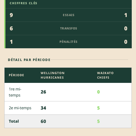
CHIFFRES CLÉS
9
1
ESSAIS
6
0
TRANSFOS
1
0
PÉNALITÉS
DÉTAIL PAR PÉRIODE
WELLINGTON
WAIKATO
PÉRIODE
HURRICANES
CHIEFS
1re mi-
26
0
temps
34
5
2e mi-temps
60
5
Total