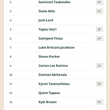
Samisoni Taukeiaho
2
55'
Sione Ahio
3
23'
Josh Lord
4
Tupou Vaa'i
5
46'
Samipeni Finau
6
66'
Luke Brittain Jacobson
7
Simon Parker
8
Cortez Lee Ratima
9
55'
Damian McKenzie
10
Kyren Taumoefolau
11
50'
Quinn Tupaea
12
Kyle Brown
13
50'