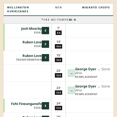
WELLINGTON
MIN
WAIKATO CHIEFS
HURRICANES
1RE MI-TEMPS
26 - 0
7'
Josh Moorby
E
ESSAI
5-0
14'
Ruben Love
E
ESSAI
10-0
15'
Ruben Love
T
TRANSFORMATION
12-0
George Dyer
→︎
Sione
23'
Ahio
↔
12-0
REMPLACEMENT
George Dyer
→︎
Sione
23'
Ahio
↔
12-0
REMPLACEMENT
24'
Fehi Fineanganofo
E
ESSAI
17-0
25'