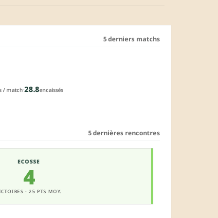
5 derniers matchs
28.8
·
s / match
encaissés
5 dernières rencontres
ECOSSE
4
ICTOIRES · 25 PTS MOY.