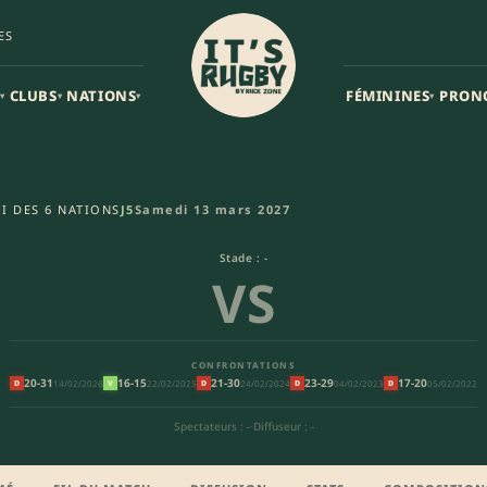
ES
CLUBS
NATIONS
FÉMININES
PRON
▾
▾
▾
▾
des 6 nations
I DES 6 NATIONS
J5
Samedi 13 mars 2027
Stade : -
VS
CONFRONTATIONS
20-31
16-15
21-30
23-29
17-20
14/02/2026
22/02/2025
24/02/2024
04/02/2023
05/02/2022
D
V
D
D
D
Spectateurs : -
·
Diffuseur : -