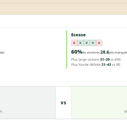
Ecosse
D
V
V
V
D
60%
28.6
·
sés
de victoires
pts marqué
Plus large victoire
31–20
vs ENG
Plus lourde défaite
21–43
vs IRL
VS
Y.
V