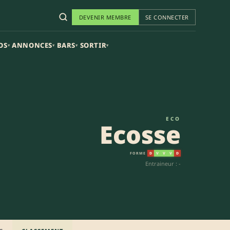
DEVENIR MEMBRE
SE CONNECTER
OS
ANNONCES
BARS
SORTIR
▾
▾
▾
▾
ECO
Ecosse
FORME
D
V
V
V
D
Entraineur : -