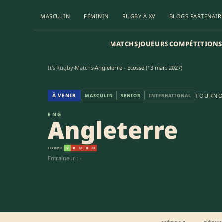
MASCULIN
FÉMININ
RUGBY À XV
BLOGS PARTENAIR
MATCHS
JOUEURS
COMPÉTITIONS
It's Rugby
›
Matchs
›
Angleterre - Ecosse (13 mars 2027)
Angleterre - Ecosse | Tournoi 
À VENIR
TOURNO
MASCULIN
SENIOR
INTERNATIONAL
ENG
Angleterre
FORME
V
D
D
D
D
Entraineur : -