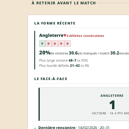
À RETENIR AVANT LE MATCH
LA FORME RÉCENTE
Angleterre
🔻
4 défaites consécutives
V
D
D
D
D
20%
30.6
30.2
·
·
de victoires
pts marqués / match
encais
Plus large victoire
48–7
vs PDG
Plus lourde défaite
21–42
vs IRL
LE FACE-À-FACE
ANGLETERRE
1
VICTOIRE · 19.4 PTS MO
Dernière rencontre
· 14/02/2026 · 20–31