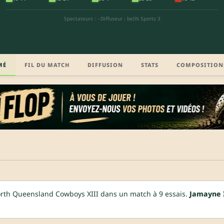
Spectateurs : -
·
Diffuseur : beIN Sports 3
MÉ
FIL DU MATCH
DIFFUSION
STATS
COMPOSITION
rth Queensland Cowboys XIII dans un match à 9 essais.
Jamayne 