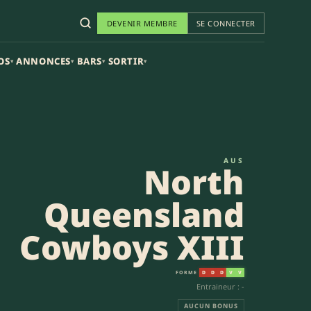
DEVENIR MEMBRE
SE CONNECTER
OS
ANNONCES
BARS
SORTIR
▾
▾
▾
▾
-16) | NRL XIII
AUS
North
Queensland
Cowboys XIII
FORME
D
D
D
V
V
Entraineur : -
AUCUN BONUS