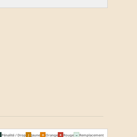
Pénalité / Drop
Jaune
Orange
Rouge
Remplacement
J
O
R
↔