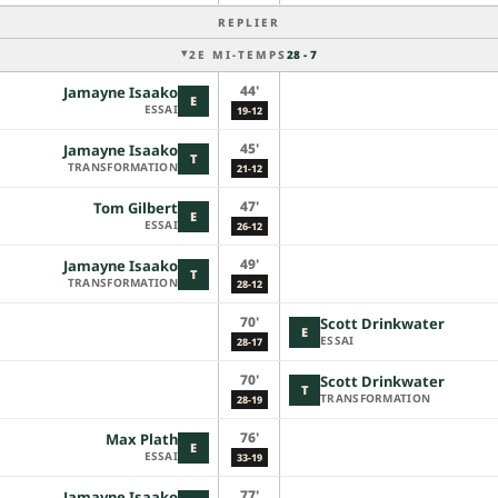
REPLIER
2E MI-TEMPS
28 - 7
44'
Jamayne Isaako
E
ESSAI
19-12
45'
Jamayne Isaako
T
TRANSFORMATION
21-12
47'
Tom Gilbert
E
ESSAI
26-12
49'
Jamayne Isaako
T
TRANSFORMATION
28-12
70'
Scott Drinkwater
E
ESSAI
28-17
70'
Scott Drinkwater
T
TRANSFORMATION
28-19
76'
Max Plath
E
ESSAI
33-19
77'
Jamayne Isaako