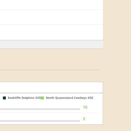
Redcliffe Dolphins XIII
North Queensland Cowboys XIII
16
3