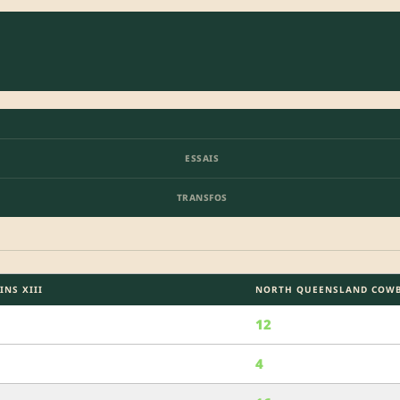
ESSAIS
TRANSFOS
INS XIII
NORTH QUEENSLAND COWB
12
4