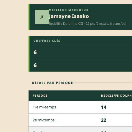
MEILLEUR MARQUEUR
Jamayne Isaako
JI
Redcliffe Dolphins XIII · 22 pts (2 essais, 6 transfos)
CHIFFRES CLÉS
6
6
DÉTAIL PAR PÉRIODE
PÉRIODE
REDCLIFFE DOLPH
14
1re mi-temps
22
2e mi-temps