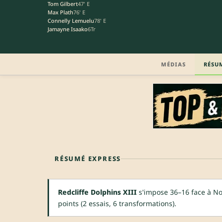
Tom Gilbert
47' E
Max Plath
76' E
Connelly Lemuelu
78' E
Jamayne Isaako
6Tr
MÉDIAS
RÉSU
RÉSUMÉ EXPRESS
Redcliffe Dolphins XIII
s'impose 36–16 face à No
points (2 essais, 6 transformations).