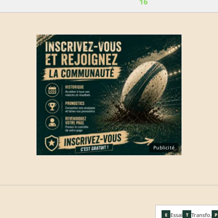
16
Publicité
Essai
Transfo.
E
T
P