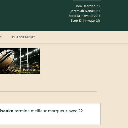
Tom Dearden
5' E
Jeremiah Nanai
13' E
Scott Drinkwater
70' E
Scott Drinkwater
2Tr
S
CLASSEMENT
Publicité
Isaako
termine meilleur marqueur avec 22