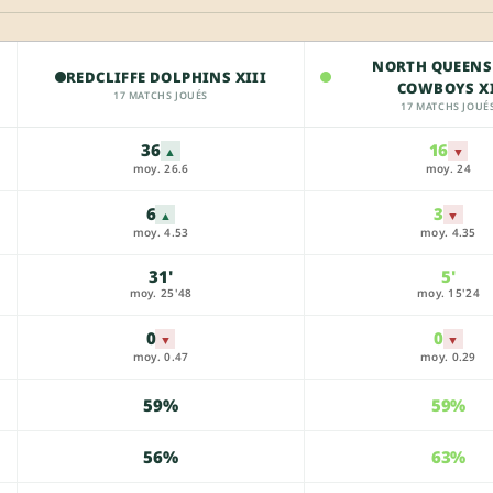
NORTH QUEEN
REDCLIFFE DOLPHINS XIII
COWBOYS XI
17 MATCHS JOUÉS
17 MATCHS JOUÉ
36
16
▲
▼
moy. 26.6
moy. 24
6
3
▲
▼
moy. 4.53
moy. 4.35
31'
5'
moy. 25'48
moy. 15'24
0
0
▼
▼
moy. 0.47
moy. 0.29
59%
59%
56%
63%