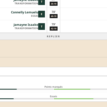
T
TRANSFORMATION
35-19
78'
Connelly Lemuelu
E
ESSAI
40-19
79'
Jamayne Isaako
T
TRANSFORMATION
42-19
REPLIER
Points marqués
Essais