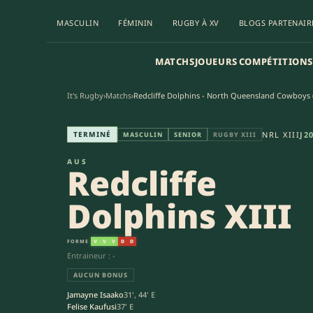
MASCULIN
FÉMININ
RUGBY À XV
BLOGS PARTENAIR
MATCHS
JOUEURS
COMPÉTITIONS
It's Rugby
›
Matchs
›
Redcliffe Dolphins - North Queensland Cowboys (1
Redcliffe Dolphins XIII - Nor
TERMINÉ
NRL XIII
J2
MASCULIN
SENIOR
RUGBY XIII
AUS
Redcliffe
Dolphins XIII
FORME
V
V
V
D
D
Entraineur : -
AUCUN BONUS
Jamayne Isaako
31', 44' E
Felise Kaufusi
37' E