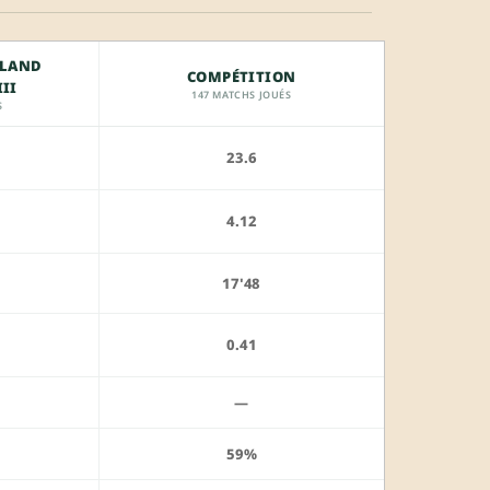
SLAND
COMPÉTITION
II
147 MATCHS JOUÉS
S
23.6
4.12
17'48
0.41
—
59%