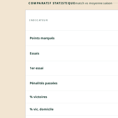
COMPARATIF STATISTIQUE
match vs moyenne saison
INDICATEUR
Points marqués
Essais
1er essai
Pénalités passées
% victoires
% vic. domicile