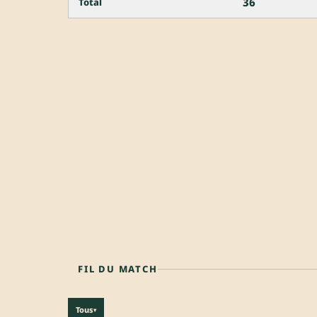
36
Total
FIL DU MATCH
Tous
▾