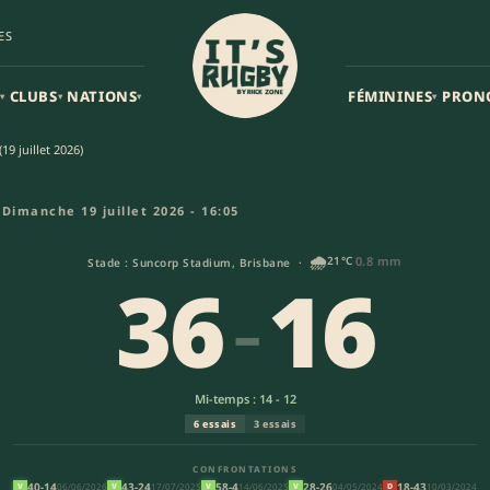
ES
CLUBS
NATIONS
FÉMININES
PRON
▾
▾
▾
▾
9 juillet 2026)
th Queensland Cowboys XIII (36
0
Dimanche 19 juillet 2026 - 16:05
🌧️
21°C
0.8 mm
Stade : Suncorp Stadium, Brisbane ·
36
-
16
Mi-temps : 14 - 12
6 essais
3 essais
CONFRONTATIONS
40-14
43-24
58-4
28-26
18-43
06/06/2026
17/07/2025
14/06/2025
04/05/2024
10/03/2024
V
V
V
V
D