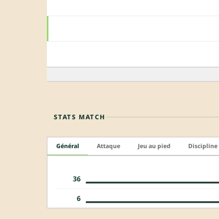
STATS MATCH
Général
Attaque
Jeu au pied
Discipline
36
6