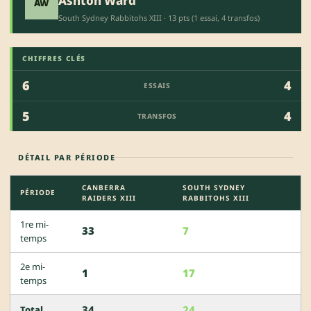
Ashton Ward
AW
South Sydney Rabbitohs XIII · 13 pts (1 essai, 4 transfos)
CHIFFRES CLÉS
6
4
ESSAIS
5
4
TRANSFOS
DÉTAIL PAR PÉRIODE
CANBERRA
SOUTH SYDNEY
PÉRIODE
RAIDERS XIII
RABBITOHS XIII
1re mi-
33
7
temps
2e mi-
1
17
temps
34
24
Total