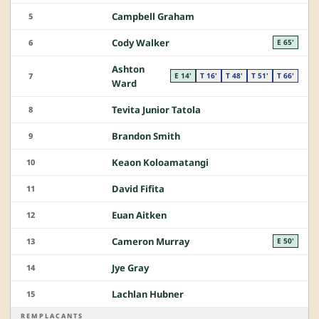
Campbell Graham
5
Cody Walker
6
E 65'
Ashton
7
E 14'
T 16'
T 48'
T 51'
T 66'
Ward
Tevita Junior Tatola
8
Brandon Smith
9
Keaon Koloamatangi
10
David Fifita
11
Euan Aitken
12
Cameron Murray
13
E 50'
Jye Gray
14
Lachlan Hubner
15
REMPLACANTS