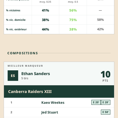
moy. 0.35
moy. 0.5
41%
56%
—
% victoires
38%
75%
58%
% vic. domicile
44%
38%
42%
% vic. extérieur
COMPOSITIONS
MEILLEUR MARQUEUR
10
Ethan Sanders
ES
5 tirs
PTS
Canberra Raiders XIII
Kaeo Weekes
1
E 20'
E 28'
Jed Stuart
2
E 58'