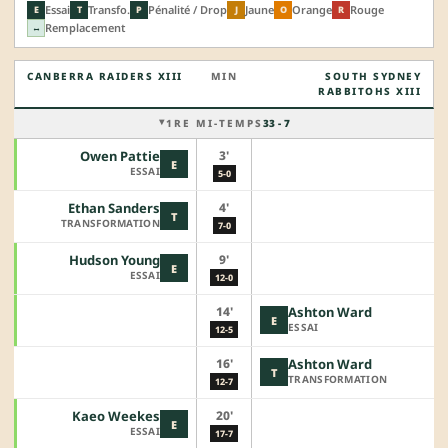
Essai
Transfo.
Pénalité / Drop
Jaune
Orange
Rouge
E
T
P
J
O
R
Remplacement
↔
CANBERRA RAIDERS XIII
MIN
SOUTH SYDNEY
RABBITOHS XIII
1RE MI-TEMPS
33 - 7
3'
Owen Pattie
E
ESSAI
5-0
4'
Ethan Sanders
T
TRANSFORMATION
7-0
9'
Hudson Young
E
ESSAI
12-0
14'
Ashton Ward
E
ESSAI
12-5
16'
Ashton Ward
T
TRANSFORMATION
12-7
20'
Kaeo Weekes
E
ESSAI
17-7