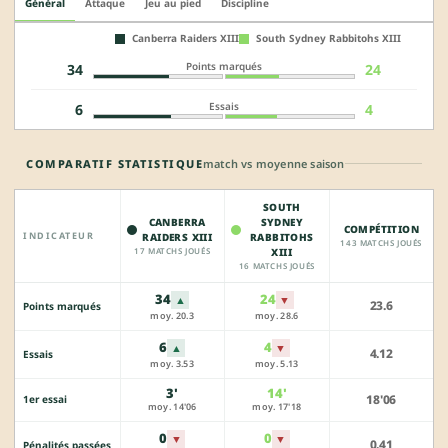
Général
Attaque
Jeu au pied
Discipline
Canberra Raiders XIII
South Sydney Rabbitohs XIII
Points marqués
34
24
Essais
6
4
COMPARATIF STATISTIQUE
match vs moyenne saison
SOUTH
CANBERRA
SYDNEY
COMPÉTITION
INDICATEUR
RAIDERS XIII
RABBITOHS
143 MATCHS JOUÉS
17 MATCHS JOUÉS
XIII
16 MATCHS JOUÉS
34
24
▲
▼
23.6
Points marqués
moy. 20.3
moy. 28.6
6
4
▲
▼
4.12
Essais
moy. 3.53
moy. 5.13
3'
14'
18'06
1er essai
moy. 14'06
moy. 17'18
0
0
▼
▼
0.41
Pénalités passées