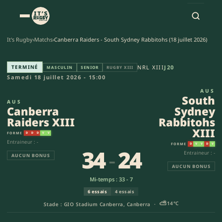
It's Rugby
›
Matchs
›
Canberra Raiders - South Sydney Rabbitohs (18 juillet 2026)
Canberra Raiders XIII - South 
TERMINÉ
NRL XIII
J20
MASCULIN
SENIOR
RUGBY XIII
Samedi 18 juillet 2026 - 15:00
AUS
South
AUS
Canberra
Sydney
Raiders XIII
Rabbitohs
XIII
FORME
D
D
D
V
V
Entraineur : -
FORME
D
V
V
D
V
34
-
24
Entraineur : -
AUCUN BONUS
AUCUN BONUS
Mi-temps : 33 - 7
6 essais
4 essais
⛅
14°C
Stade : GIO Stadium Canberra, Canberra ·