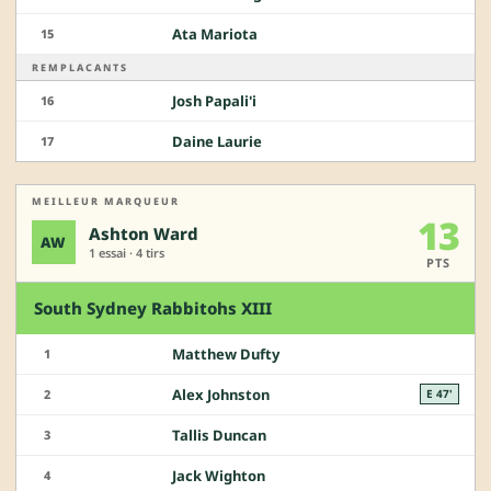
Ata Mariota
15
REMPLACANTS
Josh Papali'i
16
Daine Laurie
17
MEILLEUR MARQUEUR
13
Ashton Ward
AW
1 essai · 4 tirs
PTS
South Sydney Rabbitohs XIII
Matthew Dufty
1
Alex Johnston
2
E 47'
Tallis Duncan
3
Jack Wighton
4