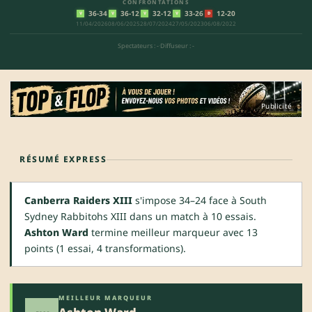
CONFRONTATIONS
36-34
36-12
32-12
33-26
12-20
V
V
V
V
D
11/04/2026
08/06/2025
28/07/2024
27/05/2023
06/08/2022
Spectateurs : -
·
Diffuseur : -
Publicité
RÉSUMÉ EXPRESS
Canberra Raiders XIII
s'impose 34–24 face à South
Sydney Rabbitohs XIII dans un match à 10 essais.
Ashton Ward
termine meilleur marqueur avec 13
points (1 essai, 4 transformations).
MEILLEUR MARQUEUR