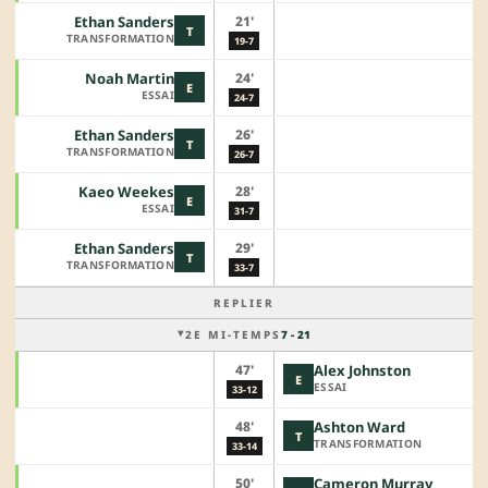
21'
Ethan Sanders
T
TRANSFORMATION
19-7
24'
Noah Martin
E
ESSAI
24-7
26'
Ethan Sanders
T
TRANSFORMATION
26-7
28'
Kaeo Weekes
E
ESSAI
31-7
29'
Ethan Sanders
T
TRANSFORMATION
33-7
REPLIER
2E MI-TEMPS
7 - 21
47'
Alex Johnston
E
ESSAI
33-12
48'
Ashton Ward
T
TRANSFORMATION
33-14
50'
Cameron Murray