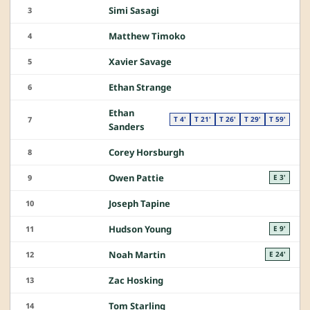
Simi Sasagi
3
Matthew Timoko
4
Xavier Savage
5
Ethan Strange
6
Ethan
7
T 4'
T 21'
T 26'
T 29'
T 59'
Sanders
Corey Horsburgh
8
Owen Pattie
9
E 3'
Joseph Tapine
10
Hudson Young
11
E 9'
Noah Martin
12
E 24'
Zac Hosking
13
Tom Starling
14