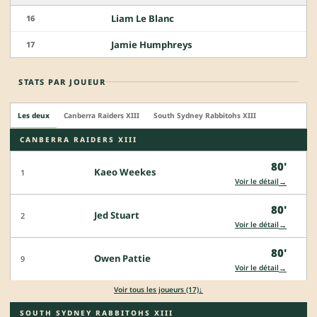
Liam Le Blanc
16
Jamie Humphreys
17
STATS PAR JOUEUR
Les deux
Canberra Raiders XIII
South Sydney Rabbitohs XIII
CANBERRA RAIDERS XIII
80'
Kaeo Weekes
1
→
Voir le détail
80'
Jed Stuart
2
→
Voir le détail
80'
Owen Pattie
9
→
Voir le détail
↓
Voir tous les joueurs (17)
SOUTH SYDNEY RABBITOHS XIII