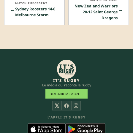
MATCH SUIVANT
MATCH PRÉCÉDENT
New Zealand Warriors
←
→
Sydney Roosters 14-6
20-12 Saint George
Melbourne Storm
Dragons
IT’S RUGBY
Le média qui raconte le rugby
DEVENIR MEMBRE
→
X
Facebook
Instagram
L’APPLI IT’S RUGBY