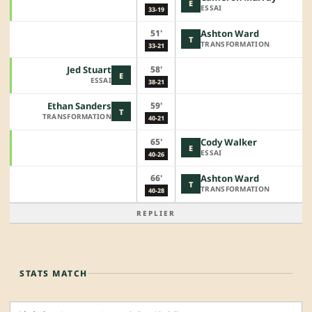
E
ESSAI
33-19
51'
Ashton Ward
T
TRANSFORMATION
33-21
58'
Jed Stuart
E
ESSAI
38-21
59'
Ethan Sanders
T
TRANSFORMATION
40-21
65'
Cody Walker
E
ESSAI
40-26
66'
Ashton Ward
T
TRANSFORMATION
40-28
REPLIER
STATS MATCH