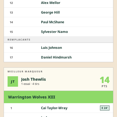
Alex Mellor
12
George Hill
13
Paul McShane
14
Sylvester Namo
15
REMPLACANTS
Luis Johnson
16
Daniel Hindmarsh
17
MEILLEUR MARQUEUR
14
Josh Thewlis
JT
1 essai · 4 tirs
PTS
Warrington Wolves XIII
Cai Taylor-Wray
1
E 24'