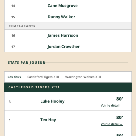
Zane Musgrove
14
Danny Walker
15
REMPLACANTS
James Harrison
16
Jordan Crowther
17
STATS PAR JOUEUR
Les deux
Castleford Tigers XIII
Warrington Wolves XIII
CASTLEFORD TIGERS XIII
80'
Luke Hooley
3
→
Voir le détail
80'
Tex Hoy
1
→
Voir le détail
80'