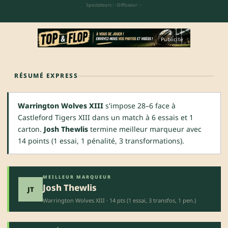
Spectateurs : -
·
Diffuseur : -
Publicité
RÉSUMÉ EXPRESS
Warrington Wolves XIII
s'impose 28–6 face à
Castleford Tigers XIII dans un match à 6 essais et 1
carton.
Josh Thewlis
termine meilleur marqueur avec
14 points (1 essai, 1 pénalité, 3 transformations).
MEILLEUR MARQUEUR
Josh Thewlis
JT
Warrington Wolves XIII · 14 pts (1 essai, 3 transfos, 1 pen.)