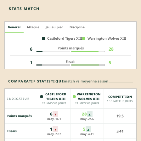
STATS MATCH
Général
Attaque
Jeu au pied
Discipline
Castleford Tigers XIII
Warrington Wolves XIII
Points marqués
6
28
Essais
1
5
COMPARATIF STATISTIQUE
match vs moyenne saison
CASTLEFORD
WARRINGTON
COMPÉTITION
INDICATEUR
TIGERS XIII
WOLVES XIII
133 MATCHS JOUÉS
22 MATCHS JOUÉS
22 MATCHS JOUÉS
6
28
▼
▲
19.5
Points marqués
moy. 16.1
moy. 25.6
1
5
▼
▲
3.41
Essais
moy. 2.82
moy. 4.41