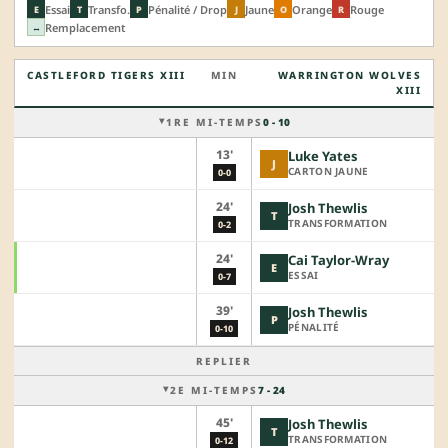
Essai
Transfo.
Pénalité / Drop
Jaune
Orange
Rouge
E
T
P
J
O
R
Remplacement
↔
CASTLEFORD TIGERS XIII
MIN
WARRINGTON WOLVES
XIII
1RE MI-TEMPS
0 - 10
13'
Luke Yates
J
CARTON JAUNE
0-0
24'
Josh Thewlis
T
TRANSFORMATION
0-2
24'
Cai Taylor-Wray
E
ESSAI
0-7
39'
Josh Thewlis
P
PÉNALITÉ
0-10
REPLIER
2E MI-TEMPS
7 - 24
45'
Josh Thewlis
T
TRANSFORMATION
0-12