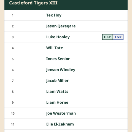
Castleford Tigers XIII
Tex Hoy
1
Jason Qareqare
2
Luke Hooley
3
E 53'
T 53'
Will Tate
4
Innes Senior
5
Jenson Windley
6
Jacob Miller
7
Liam Watts
8
Liam Horne
9
Joe Westerman
10
Elie El-Zakhem
11