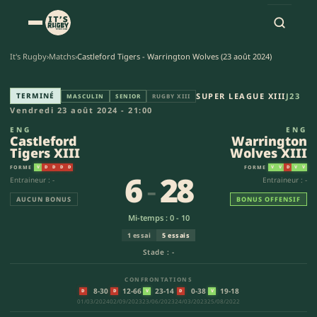
It's Rugby
›
Matchs
›
Castleford Tigers - Warrington Wolves (23 août 2024)
Castleford Tigers XIII - Warri
TERMINÉ
SUPER LEAGUE XIII
J23
MASCULIN
SENIOR
RUGBY XIII
Vendredi 23 août 2024 - 21:00
ENG
ENG
Castleford
Warrington
Tigers XIII
Wolves XIII
FORME
FORME
V
D
D
D
D
V
V
D
V
V
6
-
28
Entraineur : -
Entraineur : -
AUCUN BONUS
BONUS OFFENSIF
Mi-temps : 0 - 10
1 essai
5 essais
Stade : -
CONFRONTATIONS
8-30
12-66
23-14
0-38
19-18
D
D
V
D
V
01/03/2024
02/09/2023
23/06/2023
24/03/2023
25/08/2022