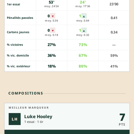
53'
24'
23'00
1er essai
moy. 24'24
moy. 17'36
0
1
▼
▲
0.41
Pénalités passées
moy. 0.36
moy. 0.64
0
1
▼
▲
0.34
Cartons jaunes
moy. 0.18
moy. 0.32
27%
73%
—
% victoires
36%
67%
59%
% vic. domicile
18%
80%
41%
% vic. extérieur
COMPOSITIONS
MEILLEUR MARQUEUR
7
Luke Hooley
LH
1 essai · 1 tir
PTS