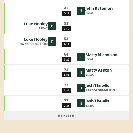
45'
John Bateman
E
ESSAI
0-17
53'
Luke Hooley
E
ESSAI
5-17
53'
Luke Hooley
T
TRANSFORMATION
7-17
64'
Matty Nicholson
E
ESSAI
7-22
73'
Matty Ashton
E
ESSAI
7-27
77'
Josh Thewlis
T
TRANSFORMATION
7-29
77'
Josh Thewlis
E
ESSAI
7-34
REPLIER