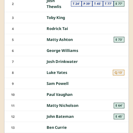
Josh
2
T 24'
P 39'
T 45'
T 77'
E 77'
Thewlis
Toby King
3
Rodrick Tai
4
Matty Ashton
5
E 73'
George Williams
6
Josh Drinkwater
7
Luke Yates
8
CJ 13'
Sam Powell
9
Paul Vaughan
10
Matty Nicholson
11
E 64'
John Bateman
12
E 45'
Ben Currie
13