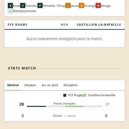
Essai
Transfo.
Pénalité / Drop
Jaune
Orange
Rouge
E
T
P
J
O
R
Remplacement
↔
FCY RUGBY
MIN
CASTILLON-LA-BATAILLE
Aucun evenement enregistre pour ce match.
STATS MATCH
Général
Attaque
Jeu au pied
Discipline
FCY Rugby
Castillon-la-bataille
Points marqués
28
27
0
0
Essais
— aucun