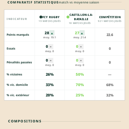
COMPARATIF STATISTIQUE
match vs moyenne saison
CASTILLON-LA-
FCY RUGBY
COMPÉTITION
INDICATEUR
BATAILLE
19 MATCHS JOUÉS
921 MATCHS JOUÉS
18 MATCHS JOUÉS
28
27
▲
▲
22.6
Points marqués
moy. 19.1
moy. 21.4
0
0
=
=
0
Essais
moy. 0
moy. 0
0
0
=
=
0
Pénalités passées
moy. 0
moy. 0
26%
50%
—
% victoires
33%
70%
68%
% vic. domicile
20%
25%
32%
% vic. extérieur
COMPOSITIONS