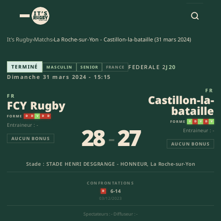
It's Rugby
›
Matchs
›
La Roche-sur-Yon - Castillon-la-bataille (31 mars 2024)
FCY Rugby - Castillon-la-batail
TERMINÉ
FEDERALE 2
J20
MASCULIN
SENIOR
FRANCE
Dimanche 31 mars 2024 - 15:15
FR
FR
Castillon-la-
FCY Rugby
bataille
FORME
D
D
V
D
D
FORME
V
D
V
D
V
Entraineur : -
28
-
27
Entraineur : -
AUCUN BONUS
AUCUN BONUS
Stade : STADE HENRI DESGRANGE - HONNEUR, La Roche-sur-Yon
CONFRONTATIONS
6-14
D
03/12/2023
Spectateurs : -
·
Diffuseur : -