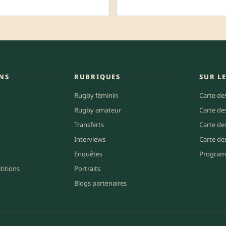
NS
RUBRIQUES
SUR L
Rugby féminin
Carte de
Rugby amateur
Carte de
Transferts
Carte de
Interviews
Carte de
Enquêtes
Program
titions
Portraits
Blogs partenaires