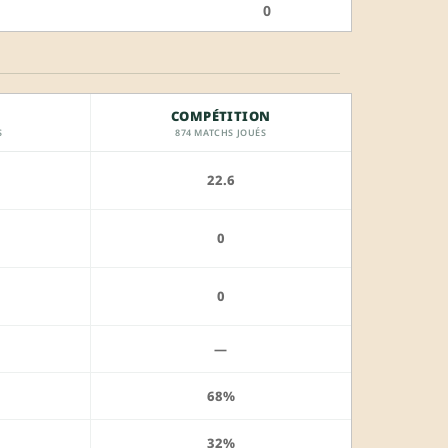
0
COMPÉTITION
S
874 MATCHS JOUÉS
22.6
0
0
—
68%
32%