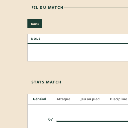
FIL DU MATCH
Tous
▾
DOLE
STATS MATCH
Général
Attaque
Jeu au pied
Discipline
67