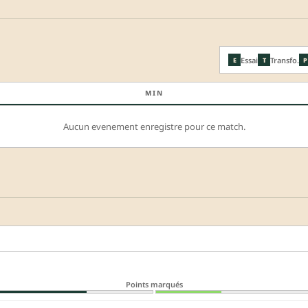
Essai
Transfo.
E
T
P
MIN
Aucun evenement enregistre pour ce match.
Points marqués