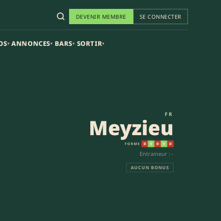
DEVENIR MEMBRE
SE CONNECTER
OS
ANNONCES
BARS
SORTIR
▾
▾
▾
▾
FR
Meyzieu
FORME
D
V
D
V
D
Entraineur : -
AUCUN BONUS