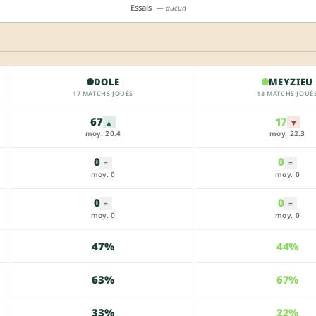
Essais
— aucun
DOLE
MEYZIEU
17 MATCHS JOUÉS
18 MATCHS JOUÉ
67
17
▲
▼
moy. 20.4
moy. 22.3
0
0
=
=
moy. 0
moy. 0
0
0
=
=
moy. 0
moy. 0
47%
44%
63%
67%
33%
22%