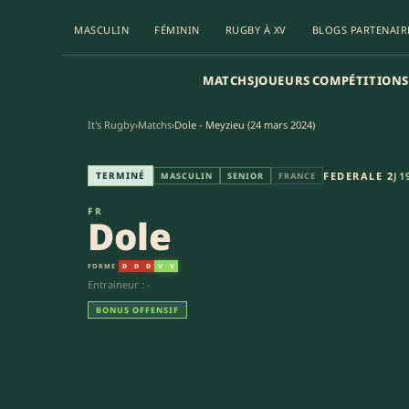
MASCULIN
FÉMININ
RUGBY À XV
BLOGS PARTENAIR
MATCHS
JOUEURS
COMPÉTITIONS
It's Rugby
›
Matchs
›
Dole - Meyzieu (24 mars 2024)
Dole - Meyzieu (67-17) | Feder
TERMINÉ
FEDERALE 2
J1
MASCULIN
SENIOR
FRANCE
FR
Dole
FORME
D
D
D
V
V
Entraineur : -
BONUS OFFENSIF