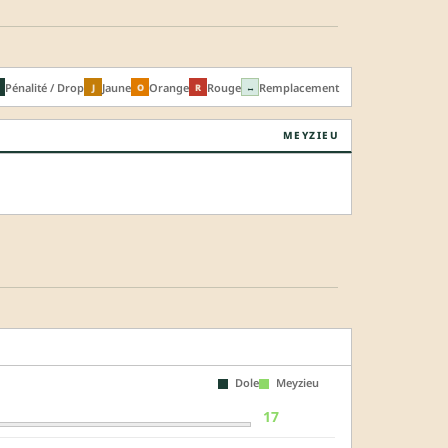
Pénalité / Drop
Jaune
Orange
Rouge
Remplacement
J
O
R
↔
MEYZIEU
Dole
Meyzieu
17