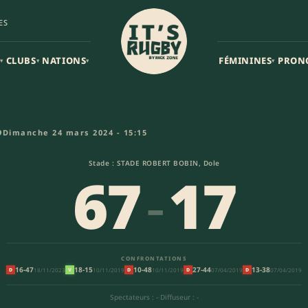
ES
CLUBS
NATIONS
FÉMININES
PRON
▾
▾
▾
▾
ale 2
9
Dimanche 24 mars 2024 - 15:15
Stade : STADE ROBERT BOBIN, Dole
67
-
17
CONFRONTATIONS
16-47
18-15
10-48
27-44
13-38
18/11/2023
10/11/2019
10/11/2019
07/04/2019
07/04/2019
D
V
D
D
D
Spectateurs : -
·
Diffuseur : -