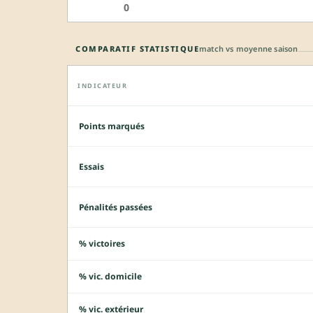
0
COMPARATIF STATISTIQUE
match vs moyenne saison
INDICATEUR
Points marqués
Essais
Pénalités passées
% victoires
% vic. domicile
% vic. extérieur