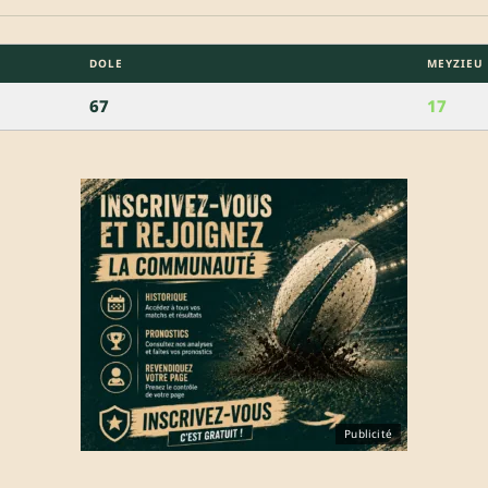
DOLE
MEYZIEU
67
17
Publicité