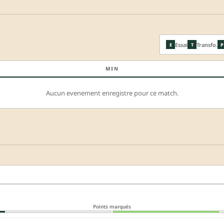
Essai
Transfo.
E
T
P
MIN
Aucun evenement enregistre pour ce match.
Points marqués