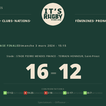
ES
CLUBS
NATIONS
FÉMININES
PRON
▾
▾
▾
▾
es (16-12) | Federale 2
ASE FINALE
Dimanche 3 mars 2024 - 15:15
Stade : STADE PIERRE MENDES FRANCE - TERRAIN HONNEUR, Saint-Priest
16
-
12
CONFRONTATIONS
17-12
19-25
3-18
22-17
38-7
05/11/2023
02/04/2023
02/04/2023
04/12/2022
04/12/2022
V
D
D
V
V
Spectateurs : -
·
Diffuseur : -