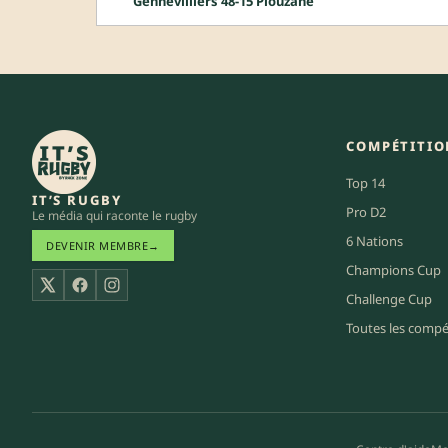
Gennevilliers 48-15 Plouzane
COMPÉTITIO
Top 14
IT’S RUGBY
Pro D2
Le média qui raconte le rugby
6 Nations
DEVENIR MEMBRE
→
Champions Cup
X
Facebook
Instagram
Challenge Cup
Toutes les compé