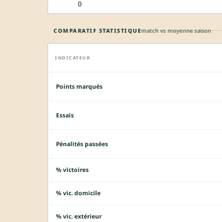
0
COMPARATIF STATISTIQUE
match vs moyenne saison
INDICATEUR
Points marqués
Essais
Pénalités passées
% victoires
% vic. domicile
% vic. extérieur