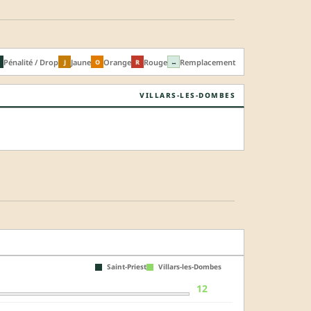
Pénalité / Drop
Jaune
Orange
Rouge
Remplacement
J
O
R
↔
VILLARS-LES-DOMBES
Saint-Priest
Villars-les-Dombes
12