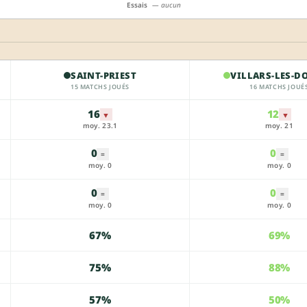
Essais
— aucun
SAINT-PRIEST
VILLARS-LES-D
15 MATCHS JOUÉS
16 MATCHS JOUÉ
16
12
▼
▼
moy. 23.1
moy. 21
0
0
=
=
moy. 0
moy. 0
0
0
=
=
moy. 0
moy. 0
67%
69%
75%
88%
57%
50%