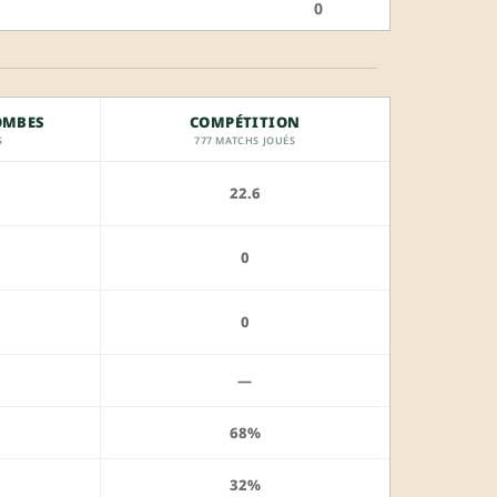
0
OMBES
COMPÉTITION
S
777 MATCHS JOUÉS
22.6
0
0
—
68%
32%