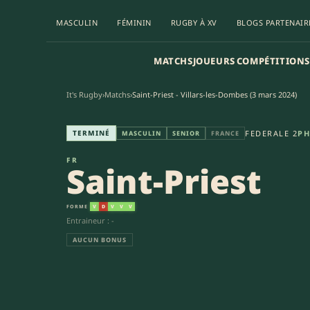
MASCULIN
FÉMININ
RUGBY À XV
BLOGS PARTENAIR
MATCHS
JOUEURS
COMPÉTITIONS
It's Rugby
›
Matchs
›
Saint-Priest - Villars-les-Dombes (3 mars 2024)
Saint-Priest - Villars-les-Domb
TERMINÉ
FEDERALE 2
PH
MASCULIN
SENIOR
FRANCE
FR
Saint-Priest
FORME
V
D
V
V
V
Entraineur : -
AUCUN BONUS