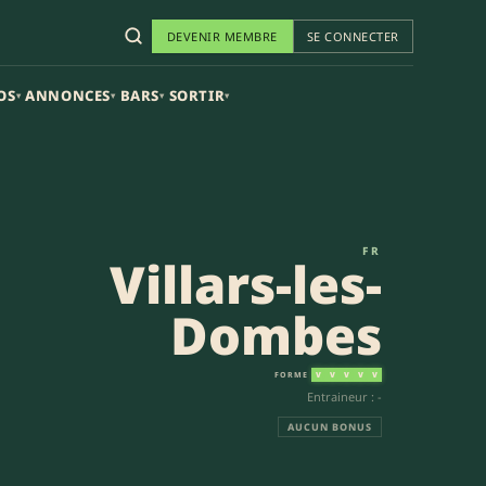
DEVENIR MEMBRE
SE CONNECTER
OS
ANNONCES
BARS
SORTIR
▾
▾
▾
▾
FR
Villars-les-
Dombes
FORME
V
V
V
V
V
Entraineur : -
AUCUN BONUS