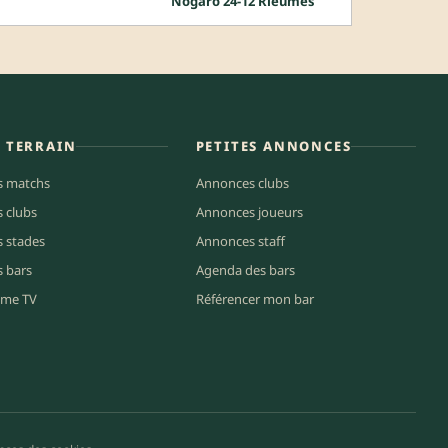
Nogaro 24-12 Rieumes
E TERRAIN
PETITES ANNONCES
s matchs
Annonces clubs
s clubs
Annonces joueurs
s stades
Annonces staff
s bars
Agenda des bars
me TV
Référencer mon bar