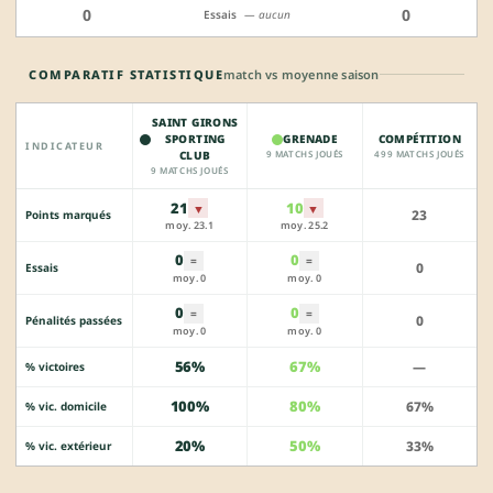
0
0
Essais
— aucun
COMPARATIF STATISTIQUE
match vs moyenne saison
SAINT GIRONS
SPORTING
GRENADE
COMPÉTITION
INDICATEUR
CLUB
9 MATCHS JOUÉS
499 MATCHS JOUÉS
9 MATCHS JOUÉS
21
10
▼
▼
23
Points marqués
moy. 23.1
moy. 25.2
0
0
=
=
0
Essais
moy. 0
moy. 0
0
0
=
=
0
Pénalités passées
moy. 0
moy. 0
56%
67%
—
% victoires
100%
80%
67%
% vic. domicile
20%
50%
33%
% vic. extérieur