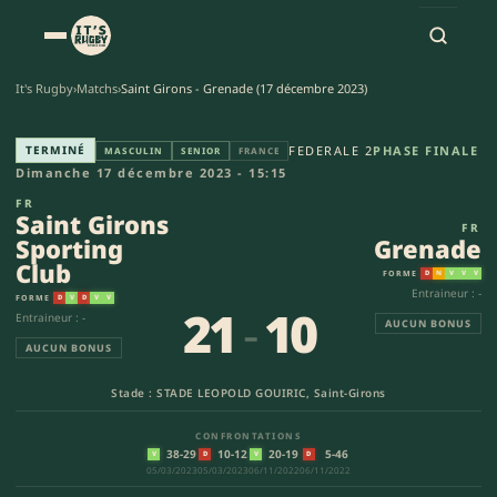
It's Rugby
›
Matchs
›
Saint Girons - Grenade (17 décembre 2023)
Saint Girons Sporting Club - G
TERMINÉ
FEDERALE 2
PHASE FINALE
MASCULIN
SENIOR
FRANCE
Dimanche 17 décembre 2023 - 15:15
FR
Saint Girons
FR
Sporting
Grenade
Club
FORME
D
N
V
V
V
Entraineur : -
FORME
D
V
D
V
V
21
-
10
Entraineur : -
AUCUN BONUS
AUCUN BONUS
Stade : STADE LEOPOLD GOUIRIC, Saint-Girons
CONFRONTATIONS
38-29
10-12
20-19
5-46
V
D
V
D
05/03/2023
05/03/2023
06/11/2022
06/11/2022