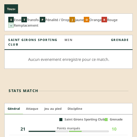
Tous
▾
Essai
Transfo.
Pénalité / Drop
Jaune
Orange
Rouge
E
T
P
J
O
R
Remplacement
↔
SAINT GIRONS SPORTING
MIN
GRENADE
CLUB
Aucun evenement enregistre pour ce match.
STATS MATCH
Général
Attaque
Jeu au pied
Discipline
Saint Girons Sporting Club
Grenade
Points marqués
21
10