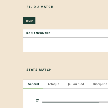
FIL DU MATCH
Tous
▾
BON ENCONTRE
STATS MATCH
Général
Attaque
Jeu au pied
Discipline
21