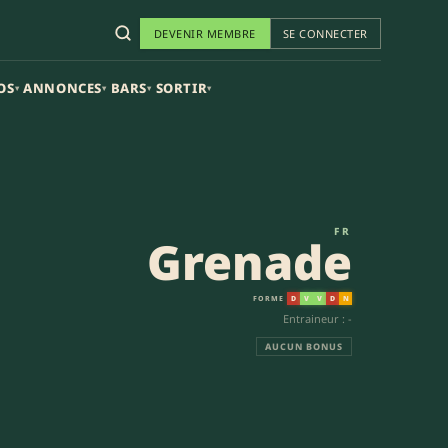
DEVENIR MEMBRE
SE CONNECTER
OS
ANNONCES
BARS
SORTIR
▾
▾
▾
▾
FR
Grenade
FORME
D
V
V
D
N
Entraineur : -
AUCUN BONUS