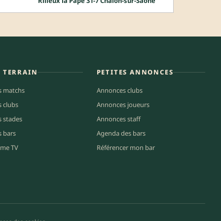
Rilleux la Pape 31-7 Chalon-sur-Saône
E TERRAIN
PETITES ANNONCES
s matchs
Annonces clubs
s clubs
Annonces joueurs
s stades
Annonces staff
s bars
Agenda des bars
me TV
Référencer mon bar