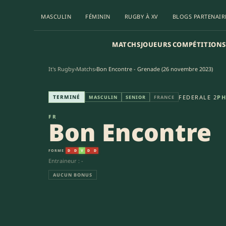
MASCULIN
FÉMININ
RUGBY À XV
BLOGS PARTENAIR
MATCHS
JOUEURS
COMPÉTITIONS
It's Rugby
›
Matchs
›
Bon Encontre - Grenade (26 novembre 2023)
Bon Encontre - Grenade (21-23
TERMINÉ
FEDERALE 2
PH
MASCULIN
SENIOR
FRANCE
FR
Bon Encontre
FORME
D
D
V
D
D
Entraineur : -
AUCUN BONUS