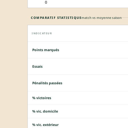
0
COMPARATIF STATISTIQUE
match vs moyenne saison
INDICATEUR
Points marqués
Essais
Pénalités passées
% victoires
% vic. domicile
% vic. extérieur