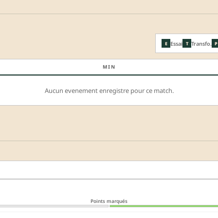
Essai
Transfo.
E
T
P
MIN
Aucun evenement enregistre pour ce match.
Points marqués