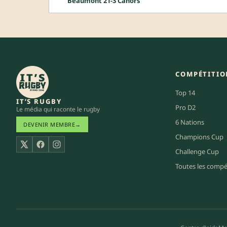
Beaumont 21-3 Cahors
COMPÉTITIO
Top 14
IT’S RUGBY
Pro D2
Le média qui raconte le rugby
6 Nations
DEVENIR MEMBRE
→
Champions Cup
X
Facebook
Instagram
Challenge Cup
Toutes les compé