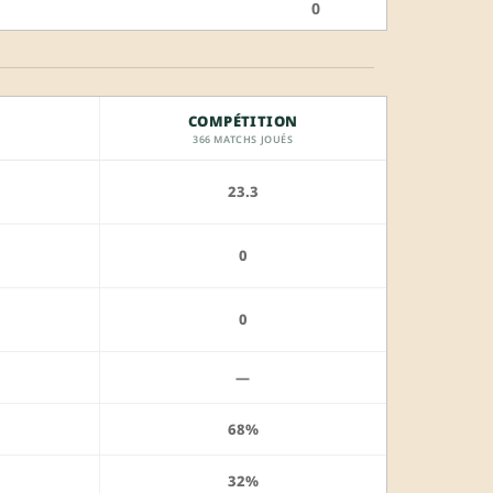
0
COMPÉTITION
366 MATCHS JOUÉS
23.3
0
0
—
68%
32%