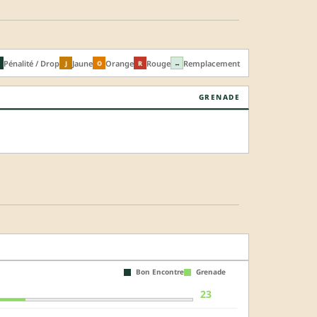
Pénalité / Drop
Jaune
Orange
Rouge
Remplacement
J
O
R
↔
GRENADE
Bon Encontre
Grenade
23