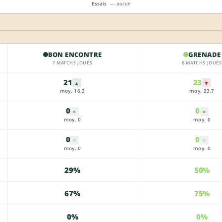
Essais
— aucun
BON ENCONTRE
GRENADE
7 MATCHS JOUÉS
6 MATCHS JOUÉS
21
23
▲
▼
moy. 16.3
moy. 23.7
0
0
=
=
moy. 0
moy. 0
0
0
=
=
moy. 0
moy. 0
29%
50%
67%
75%
0%
0%