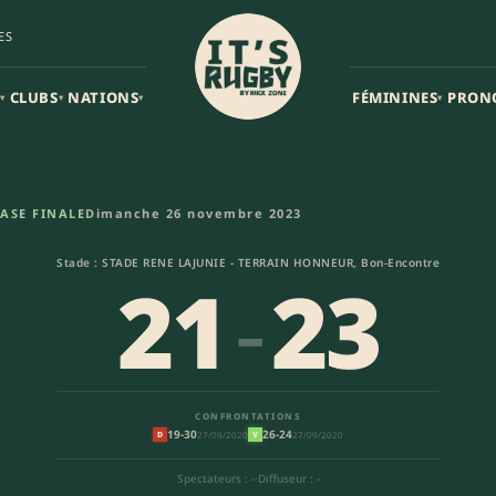
ES
CLUBS
NATIONS
FÉMININES
PRON
▾
▾
▾
▾
) | Federale 2
ASE FINALE
Dimanche 26 novembre 2023
Stade : STADE RENE LAJUNIE - TERRAIN HONNEUR, Bon-Encontre
21
-
23
CONFRONTATIONS
19-30
26-24
27/09/2020
27/09/2020
D
V
Spectateurs : -
·
Diffuseur : -