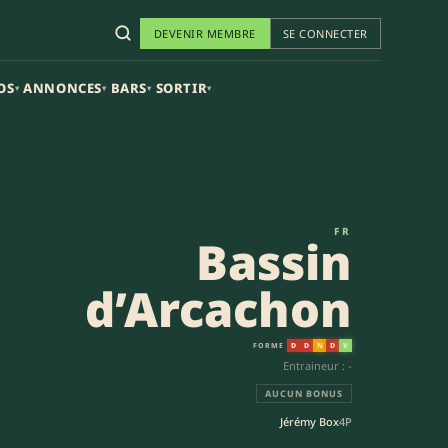
DEVENIR MEMBRE
SE CONNECTER
OS
ANNONCES
BARS
SORTIR
▾
▾
▾
▾
5-12) | Nationale 2
FR
Bassin
d’Arcachon
FORME
D
D
N
D
V
Entraineur : -
AUCUN BONUS
Jérémy Box
4P