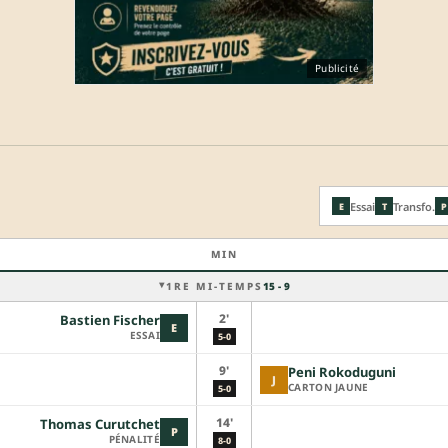
Publicité
Essai
Transfo.
E
T
P
MIN
1RE MI-TEMPS
15 - 9
2'
Bastien Fischer
E
ESSAI
5-0
9'
Peni Rokoduguni
J
CARTON JAUNE
5-0
14'
Thomas Curutchet
P
PÉNALITÉ
8-0