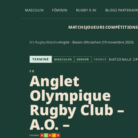
MASCULIN
FÉMININ
RUGBY À XV
BLOGS PARTENAIR
MATCHS
JOUEURS
COMPÉTITIONS
It's Rugby
›
Matchs
›
Anglet - Bassin d'Arcachon (19 novembre 2023)
Anglet Olympique Rugby Club –
TERMINÉ
NATIONALE 2
P
MASCULIN
SENIOR
FRANCE
FR
Anglet
Olympique
Rugby Club –
A.O. –
FORME
D
V
D
N
D