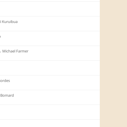
li Kuruibua
o
︎
Michael Farmer
ordes
s Bomard