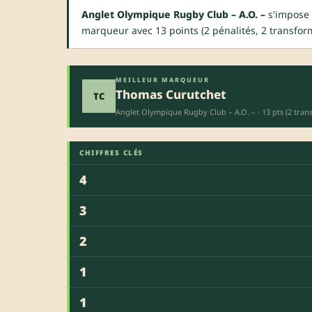
Anglet Olympique Rugby Club – A.O. –
s'impose 
marqueur avec 13 points (2 pénalités, 2 transform
MEILLEUR MARQUEUR
Thomas Curutchet
TC
Anglet Olympique Rugby Club – A.O. – · 13 pts (2 trans
CHIFFRES CLÉS
4
3
2
1
1