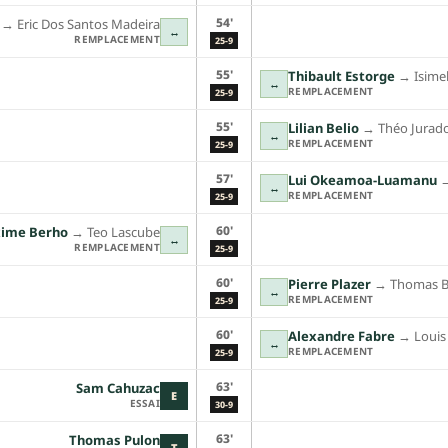
54'
→︎
Eric Dos Santos Madeira
↔
REMPLACEMENT
25-9
55'
Thibault Estorge
→︎
Isime
↔
REMPLACEMENT
25-9
55'
Lilian Belio
→︎
Théo Jurad
↔
REMPLACEMENT
25-9
57'
Lui Okeamoa-Luamanu
→
↔
REMPLACEMENT
25-9
60'
ime Berho
→︎
Teo Lascube
↔
REMPLACEMENT
25-9
60'
Pierre Plazer
→︎
Thomas B
↔
REMPLACEMENT
25-9
60'
Alexandre Fabre
→︎
Loui
↔
REMPLACEMENT
25-9
63'
Sam Cahuzac
E
ESSAI
30-9
63'
Thomas Pulon
T