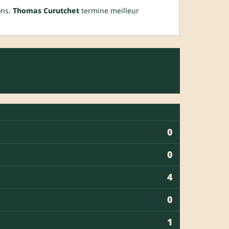
ons.
Thomas Curutchet
termine meilleur
0
0
4
0
1