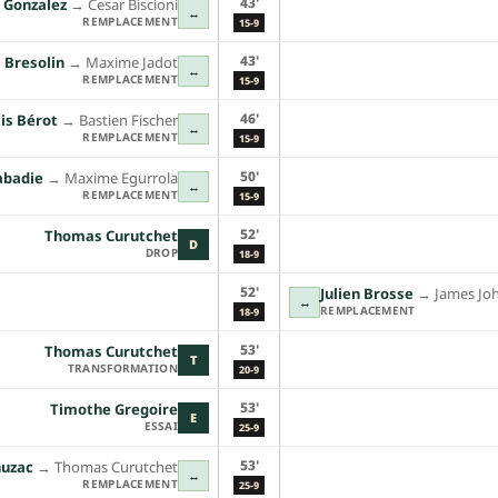
43'
 Gonzalez
→︎
Cesar Biscioni
↔
REMPLACEMENT
15-9
43'
 Bresolin
→︎
Maxime Jadot
↔
REMPLACEMENT
15-9
46'
is Bérot
→︎
Bastien Fischer
↔
REMPLACEMENT
15-9
50'
abadie
→︎
Maxime Egurrola
↔
REMPLACEMENT
15-9
52'
Thomas Curutchet
D
DROP
18-9
52'
Julien Brosse
→︎
James Jo
↔
REMPLACEMENT
18-9
53'
Thomas Curutchet
T
TRANSFORMATION
20-9
53'
Timothe Gregoire
E
ESSAI
25-9
53'
uzac
→︎
Thomas Curutchet
↔
REMPLACEMENT
25-9