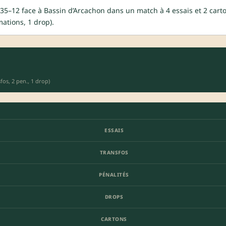
35–12 face à Bassin d’Arcachon dans un match à 4 essais et 2 cart
ations, 1 drop).
fos, 2 pen., 1 drop)
ESSAIS
TRANSFOS
PÉNALITÉS
DROPS
CARTONS