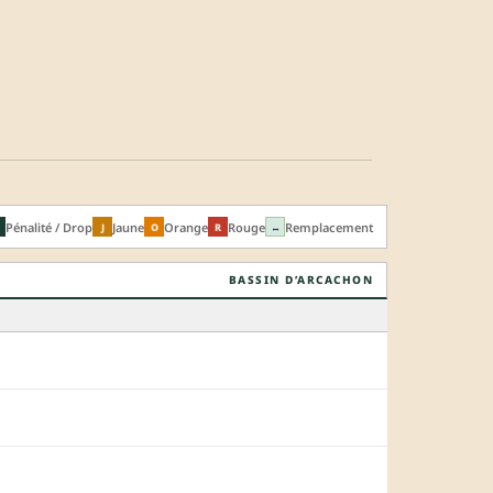
Pénalité / Drop
Jaune
Orange
Rouge
Remplacement
J
O
R
↔
BASSIN D’ARCACHON