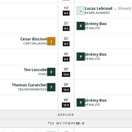
14'
Lucas Lebraud
→︎
Vincent
↔
REMPLACEMENT
8-0
22'
Jérémy Box
P
PÉNALITÉ
8-3
32'
Cesar Biscioni
J
CARTON JAUNE
8-3
36'
Jérémy Box
P
PÉNALITÉ
8-6
39'
Teo Lascube
E
ESSAI
13-6
39'
Thomas Curutchet
T
TRANSFORMATION
15-6
40'
Jérémy Box
P
PÉNALITÉ
15-9
REPLIER
2E MI-TEMPS
20 - 3