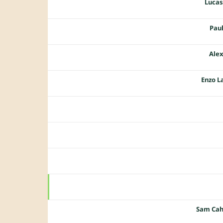
Lucas
Paul
Alex
Enzo L
Sam Cah