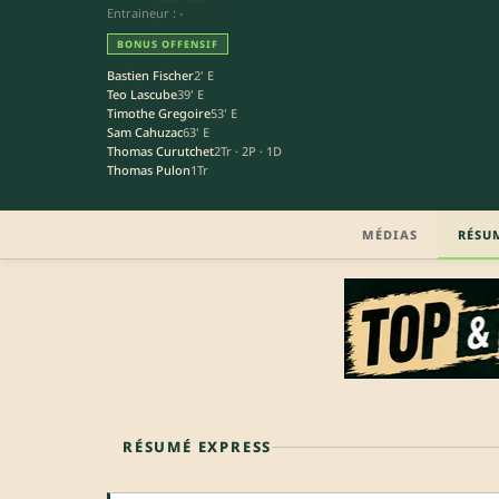
Entraineur : -
BONUS OFFENSIF
Bastien Fischer
2' E
Teo Lascube
39' E
Timothe Gregoire
53' E
Sam Cahuzac
63' E
Thomas Curutchet
2Tr · 2P · 1D
Thomas Pulon
1Tr
MÉDIAS
RÉSU
RÉSUMÉ EXPRESS