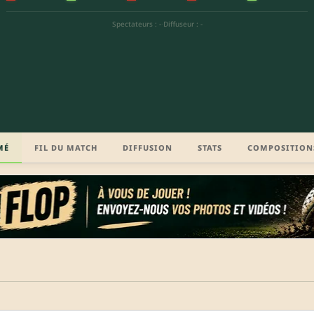
Spectateurs : -
·
Diffuseur : -
MÉ
FIL DU MATCH
DIFFUSION
STATS
COMPOSITION