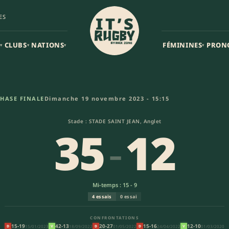
ES
CLUBS
NATIONS
FÉMININES
PRON
▾
▾
▾
▾
 A.O. – - Bassin d’Arcachon (3
HASE FINALE
Dimanche 19 novembre 2023 - 15:15
Stade : STADE SAINT JEAN, Anglet
35
-
12
Mi-temps : 15 - 9
4 essais
0 essai
CONFRONTATIONS
15-19
42-13
20-27
15-16
12-10
15/01/2023
18/09/2022
01/05/2022
24/04/2022
01/03/2020
D
V
D
D
V