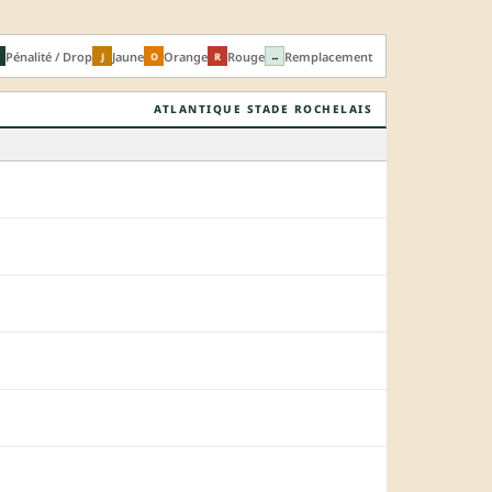
Pénalité / Drop
Jaune
Orange
Rouge
Remplacement
J
O
R
↔
ATLANTIQUE STADE ROCHELAIS