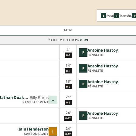
Essai
Transfo.
E
T
P
MIN
1RE MI-TEMPS
0 - 29
4'
Antoine Hastoy
P
PÉNALITÉ
0-3
14'
Antoine Hastoy
P
PÉNALITÉ
0-6
18'
Antoine Hastoy
P
PÉNALITÉ
0-9
21'
Nathan Doak
→︎
Billy Burns
↔
REMPLACEMENT
0-9
24'
Antoine Hastoy
P
PÉNALITÉ
0-12
24'
Iain Henderson
J
CARTON JAUNE
0-12