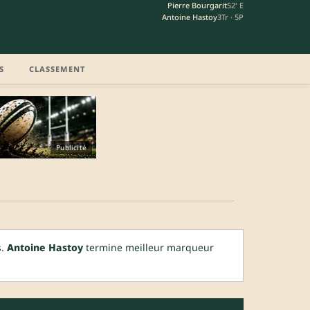
Pierre Bourgarit
52' E
Antoine Hastoy
3Tr · 5P
S
CLASSEMENT
Publicité
s.
Antoine Hastoy
termine meilleur marqueur