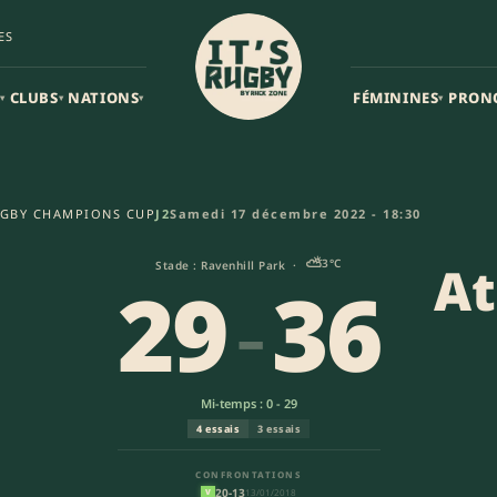
ES
CLUBS
NATIONS
FÉMININES
PRON
▾
▾
▾
▾
 Atlantique Stade Rochelais (
GBY CHAMPIONS CUP
J2
Samedi 17 décembre 2022 - 18:30
⛅
3°C
At
Stade : Ravenhill Park ·
29
-
36
n
Mi-temps : 0 - 29
4 essais
3 essais
CONFRONTATIONS
20-13
13/01/2018
V