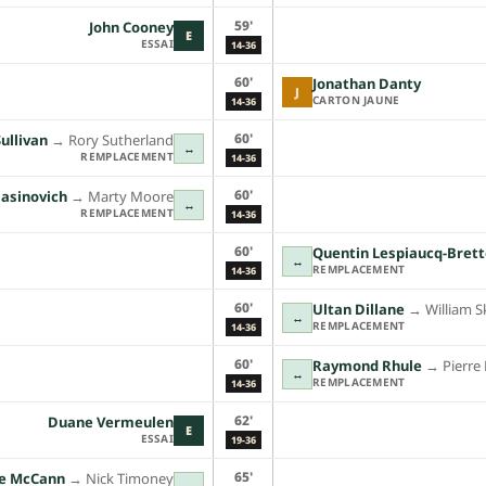
59'
John Cooney
E
ESSAI
14-36
60'
Jonathan Danty
J
CARTON JAUNE
14-36
60'
Sullivan
→︎
Rory Sutherland
↔
REMPLACEMENT
14-36
60'
lasinovich
→︎
Marty Moore
↔
REMPLACEMENT
14-36
60'
Quentin Lespiaucq-Bret
↔
REMPLACEMENT
14-36
60'
Ultan Dillane
→︎
William S
↔
REMPLACEMENT
14-36
60'
Raymond Rhule
→︎
Pierre
↔
REMPLACEMENT
14-36
62'
Duane Vermeulen
E
ESSAI
19-36
65'
e McCann
→︎
Nick Timoney