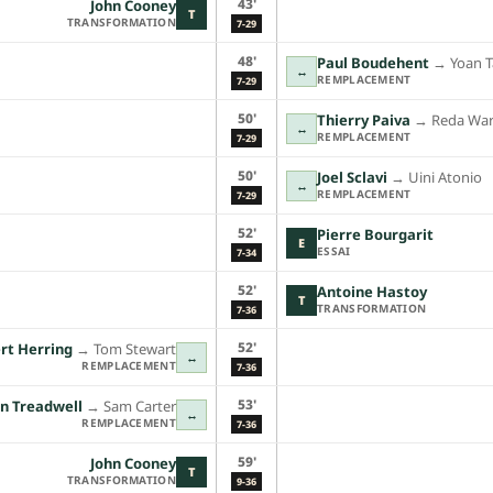
43'
John Cooney
T
TRANSFORMATION
7-29
48'
Paul Boudehent
→︎
Yoan 
↔
REMPLACEMENT
7-29
50'
Thierry Paiva
→︎
Reda War
↔
REMPLACEMENT
7-29
50'
Joel Sclavi
→︎
Uini Atonio
↔
REMPLACEMENT
7-29
52'
Pierre Bourgarit
E
ESSAI
7-34
52'
Antoine Hastoy
T
TRANSFORMATION
7-36
52'
rt Herring
→︎
Tom Stewart
↔
REMPLACEMENT
7-36
53'
n Treadwell
→︎
Sam Carter
↔
REMPLACEMENT
7-36
59'
John Cooney
T
TRANSFORMATION
9-36