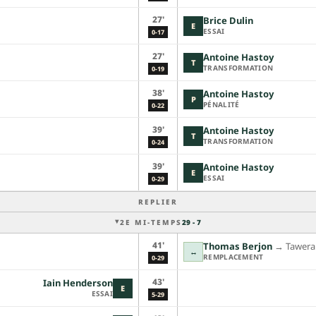
27'
Brice Dulin
E
ESSAI
0-17
27'
Antoine Hastoy
T
TRANSFORMATION
0-19
38'
Antoine Hastoy
P
PÉNALITÉ
0-22
39'
Antoine Hastoy
T
TRANSFORMATION
0-24
39'
Antoine Hastoy
E
ESSAI
0-29
REPLIER
2E MI-TEMPS
29 - 7
41'
Thomas Berjon
→︎
Tawera
↔
REMPLACEMENT
0-29
43'
Iain Henderson
E
ESSAI
5-29