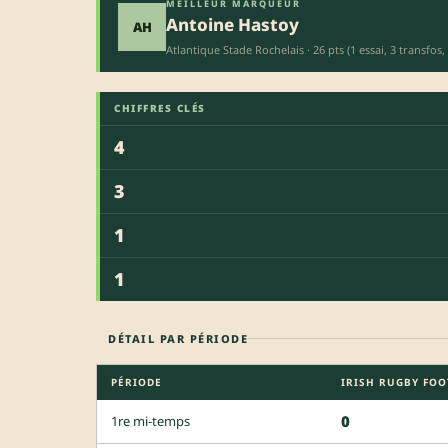
MEILLEUR MARQUEUR
Antoine Hastoy
AH
Atlantique Stade Rochelais · 26 pts (1 essai, 3 transfos,
CHIFFRES CLÉS
4
3
1
1
DÉTAIL PAR PÉRIODE
PÉRIODE
IRISH RUGBY FO
0
1re mi-temps