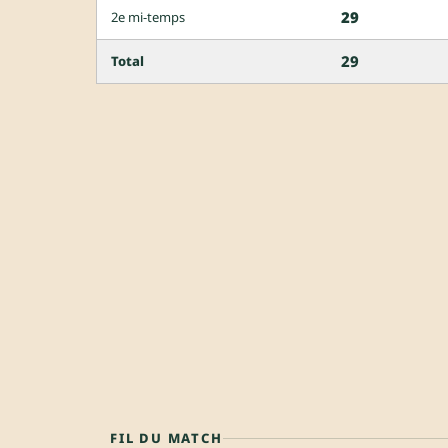
29
2e mi-temps
29
Total
FIL DU MATCH