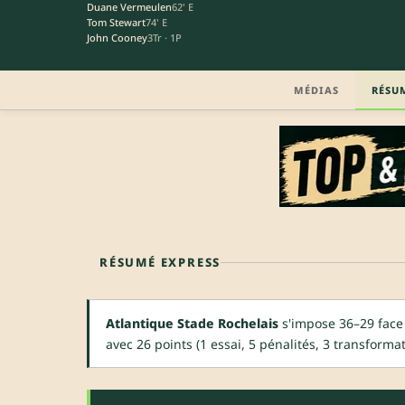
Duane Vermeulen
62' E
Tom Stewart
74' E
John Cooney
3Tr · 1P
MÉDIAS
RÉSU
RÉSUMÉ EXPRESS
Atlantique Stade Rochelais
s'impose 36–29 face 
avec 26 points (1 essai, 5 pénalités, 3 transformat