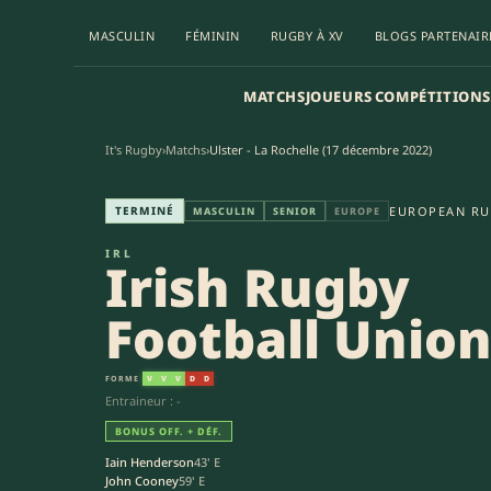
MASCULIN
FÉMININ
RUGBY À XV
BLOGS PARTENAIR
MATCHS
JOUEURS
COMPÉTITIONS
It's Rugby
›
Matchs
›
Ulster - La Rochelle (17 décembre 2022)
Irish Rugby Football Union -
TERMINÉ
EUROPEAN RU
MASCULIN
SENIOR
EUROPE
IRL
Irish Rugby
Football Unio
FORME
V
V
V
D
D
Entraineur : -
BONUS OFF. + DÉF.
Iain Henderson
43' E
John Cooney
59' E