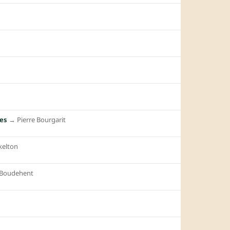
tes
→︎
Pierre Bourgarit
kelton
 Boudehent