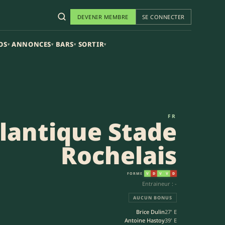
DEVENIR MEMBRE
SE CONNECTER
OS
ANNONCES
BARS
SORTIR
▾
▾
▾
▾
29-36) | European Rugby Champ
FR
lantique Stade
Rochelais
FORME
V
D
V
V
D
Entraineur : -
AUCUN BONUS
Brice Dulin
27' E
Antoine Hastoy
39' E