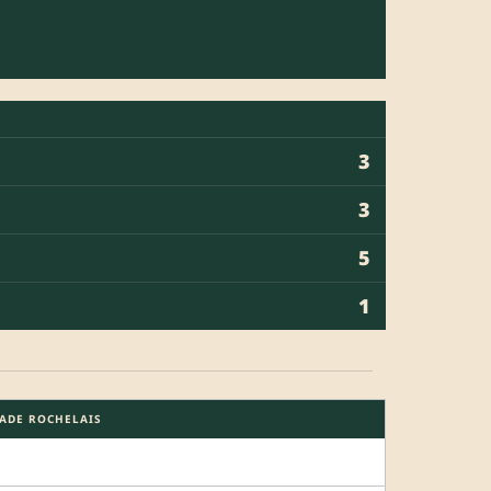
3
3
5
1
ADE ROCHELAIS