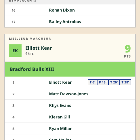
REMPLACANTS
Ronan Dixon
16
Bailey Antrobus
17
MEILLEUR MARQUEUR
9
Elliott Kear
EK
4 tirs
PTS
Bradford Bulls XIII
Elliott Kear
1
T 6'
P 13'
T 20'
T 38'
Matt Dawson-Jones
2
Rhys Evans
3
Kieran Gill
4
Ryan Millar
5