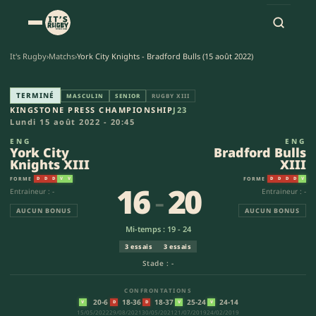
It's Rugby
›
Matchs
›
York City Knights - Bradford Bulls (15 août 2022)
York City Knights XIII - Bradf
TERMINÉ
MASCULIN
SENIOR
RUGBY XIII
KINGSTONE PRESS CHAMPIONSHIP
J23
Lundi 15 août 2022 - 20:45
ENG
ENG
York City
Bradford Bulls
Knights XIII
XIII
FORME
FORME
D
D
D
V
V
D
D
D
D
V
16
-
20
Entraineur : -
Entraineur : -
AUCUN BONUS
AUCUN BONUS
Mi-temps : 19 - 24
3 essais
3 essais
Stade : -
CONFRONTATIONS
20-6
18-36
18-37
25-24
24-14
V
D
D
V
V
15/05/2022
29/08/2021
30/05/2021
21/07/2019
24/02/2019