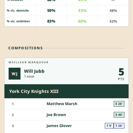
50%
33%
48%
% vic. domicile
83%
60%
52%
% vic. extérieur
COMPOSITIONS
MEILLEUR MARQUEUR
5
Will Jubb
WJ
1 essai
PTS
York City Knights XIII
Matthew Marsh
1
E 26'
Joe Brown
2
E 40'
James Glover
3
T 9'
T 26'