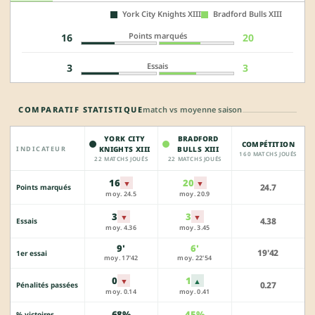
York City Knights XIII
Bradford Bulls XIII
Points marqués
16
20
Essais
3
3
COMPARATIF STATISTIQUE
match vs moyenne saison
YORK CITY
BRADFORD
COMPÉTITION
INDICATEUR
KNIGHTS XIII
BULLS XIII
160 MATCHS JOUÉS
22 MATCHS JOUÉS
22 MATCHS JOUÉS
16
20
▼
▼
24.7
Points marqués
moy. 24.5
moy. 20.9
3
3
▼
▼
4.38
Essais
moy. 4.36
moy. 3.45
9'
6'
19'42
1er essai
moy. 17'42
moy. 22'54
0
1
▼
▲
0.27
Pénalités passées
moy. 0.14
moy. 0.41
68%
45%
—
% victoires