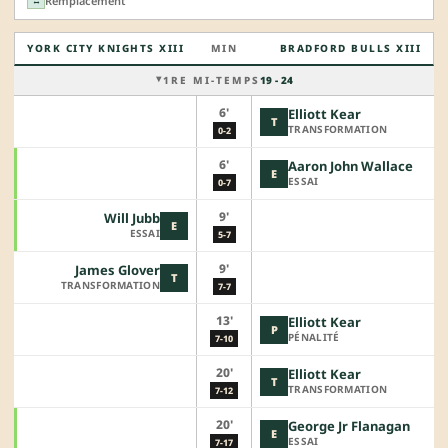
Remplacement
↔
YORK CITY KNIGHTS XIII
MIN
BRADFORD BULLS XIII
1RE MI-TEMPS
19 - 24
6'
Elliott Kear
T
TRANSFORMATION
0-2
6'
Aaron John Wallace
E
ESSAI
0-7
9'
Will Jubb
E
ESSAI
5-7
9'
James Glover
T
TRANSFORMATION
7-7
13'
Elliott Kear
P
PÉNALITÉ
7-10
20'
Elliott Kear
T
TRANSFORMATION
7-12
20'
George Jr Flanagan
E
ESSAI
7-17