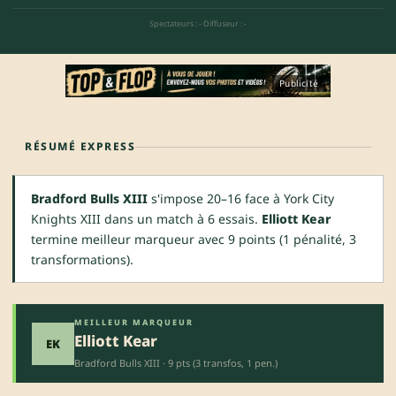
Spectateurs : -
·
Diffuseur : -
Publicité
RÉSUMÉ EXPRESS
Bradford Bulls XIII
s'impose 20–16 face à York City
Knights XIII dans un match à 6 essais.
Elliott Kear
termine meilleur marqueur avec 9 points (1 pénalité, 3
transformations).
MEILLEUR MARQUEUR
Elliott Kear
EK
Bradford Bulls XIII · 9 pts (3 transfos, 1 pen.)