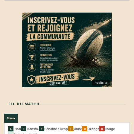
Publicité
FIL DU MATCH
Tous
▾
Essai
Transfo.
Pénalité / Drop
Jaune
Orange
Rouge
E
T
P
J
O
R