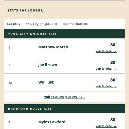
STATS PAR JOUEUR
Les deux
York City Knights XIII
Bradford Bulls XIII
YORK CITY KNIGHTS XIII
80'
Matthew Marsh
1
→
Voir le détail
80'
Joe Brown
2
→
Voir le détail
80'
Will Jubb
12
→
Voir le détail
Voir tous les joueurs (17)
↓
BRADFORD BULLS XIII
80'
Myles Lawford
7
→
Voir le détail