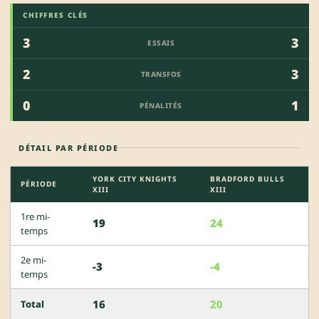
CHIFFRES CLÉS
3
3
ESSAIS
2
3
TRANSFOS
0
1
PÉNALITÉS
DÉTAIL PAR PÉRIODE
YORK CITY KNIGHTS
BRADFORD BULLS
PÉRIODE
XIII
XIII
1re mi-
19
24
temps
2e mi-
-3
-4
temps
16
20
Total