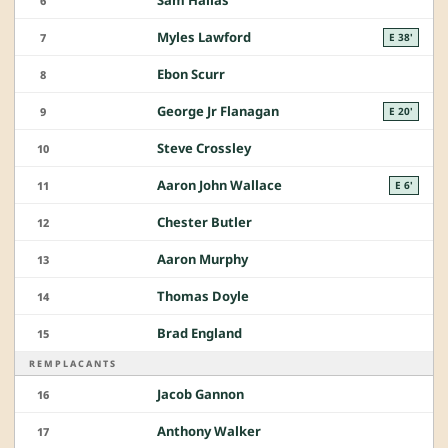
Sam Hallas
6
Myles Lawford
7
E 38'
Ebon Scurr
8
George Jr Flanagan
9
E 20'
Steve Crossley
10
Aaron John Wallace
11
E 6'
Chester Butler
12
Aaron Murphy
13
Thomas Doyle
14
Brad England
15
REMPLACANTS
Jacob Gannon
16
Anthony Walker
17