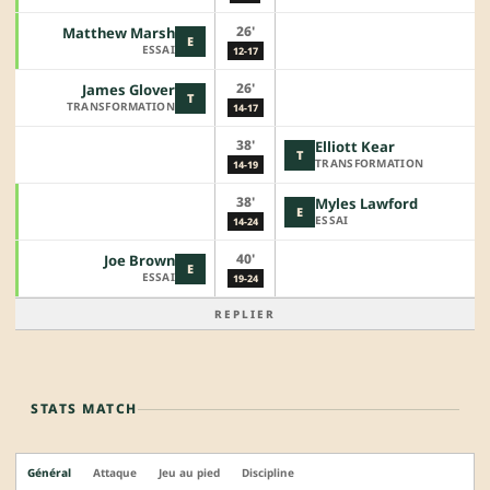
26'
Matthew Marsh
E
ESSAI
12-17
26'
James Glover
T
TRANSFORMATION
14-17
38'
Elliott Kear
T
TRANSFORMATION
14-19
38'
Myles Lawford
E
ESSAI
14-24
40'
Joe Brown
E
ESSAI
19-24
REPLIER
STATS MATCH
Général
Attaque
Jeu au pied
Discipline