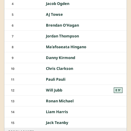
Jacob Ogden
4
AJ Towse
5
Brendan O'Hagan
6
Jordan Thompson
7
Ma'afoaeata Hingano
8
Danny Kirmond
9
Chris Clarkson
10
Pauli Pauli
11
Will Jubb
12
E 9'
Ronan Michael
13
Liam Harris
14
Jack Teanby
15