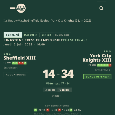
It's Rugby
›
Matchs
›
Sheffield Eagles - York City Knights (2 juin 2022)
Sheffield XIII - York City Kni
TERMINÉ
MASCULIN
SENIOR
RUGBY XIII
KINGSTONE PRESS CHAMPIONSHIP
PHASE FINALE
Jeudi 2 juin 2022 - 16:00
ENG
ENG
York City
Sheffield XIII
Knights XIII
FORME
V
V
D
D
V
FORME
V
V
V
V
D
14
-
34
Entraineur : -
Entraineur : -
AUCUN BONUS
BONUS OFFENSIF
Mi-temps : 17 - 14
3 essais
6 essais
Stade : -
CONFRONTATIONS
20-14
6-30
16-23
24-16
V
D
D
V
18/04/2021
19/03/2021
05/07/2019
24/03/2019