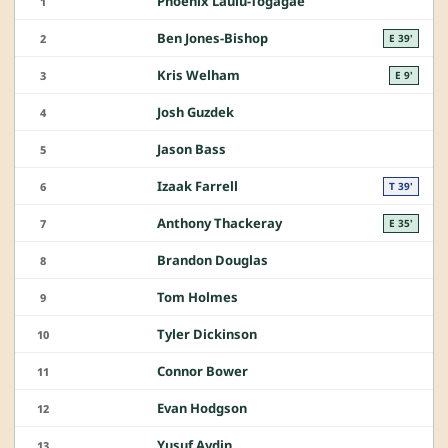
Phoenix Laulu-Togagae
1
Ben Jones-Bishop
2
E 39'
Kris Welham
3
E 9'
Josh Guzdek
4
Jason Bass
5
Izaak Farrell
6
T 39'
Anthony Thackeray
7
E 35'
Brandon Douglas
8
Tom Holmes
9
Tyler Dickinson
10
Connor Bower
11
Evan Hodgson
12
Yusuf Aydin
13