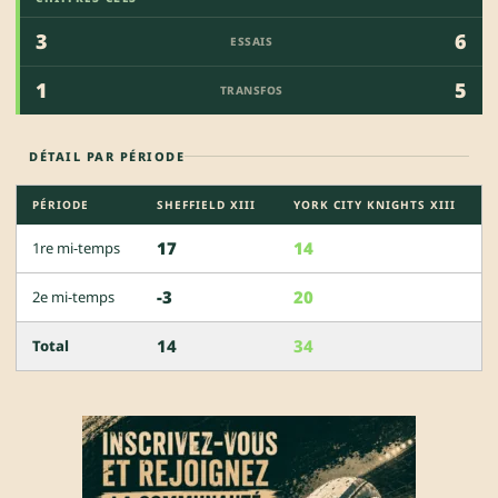
3
6
ESSAIS
1
5
TRANSFOS
DÉTAIL PAR PÉRIODE
PÉRIODE
SHEFFIELD XIII
YORK CITY KNIGHTS XIII
17
14
1re mi-temps
-3
20
2e mi-temps
14
34
Total