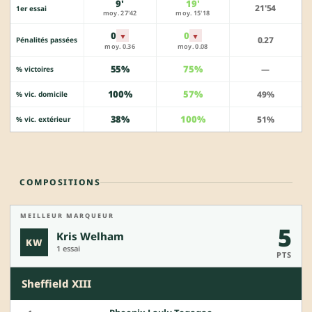
9'
19'
21'54
1er essai
moy. 27'42
moy. 15'18
0
0
▼
▼
0.27
Pénalités passées
moy. 0.36
moy. 0.08
55%
75%
—
% victoires
100%
57%
49%
% vic. domicile
38%
100%
51%
% vic. extérieur
COMPOSITIONS
MEILLEUR MARQUEUR
5
Kris Welham
KW
1 essai
PTS
Sheffield XIII