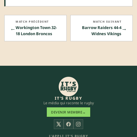
MATCH PRÉCÉDENT
MATCH SUIVANT
←
→
Workington Town 32-
Barrow Raiders 44-4
18 London Broncos
Widnes Vikings
IT’S RUGBY
Le média qui raconte le rugby
DEVENIR MEMBRE
→
X
Facebook
Instagram
L’APPLI IT’S RUGBY