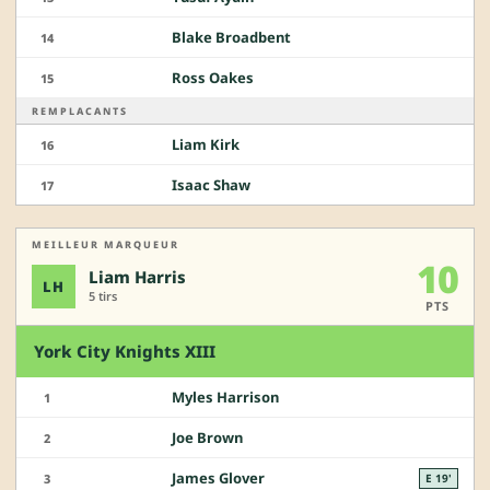
Blake Broadbent
14
Ross Oakes
15
REMPLACANTS
Liam Kirk
16
Isaac Shaw
17
MEILLEUR MARQUEUR
10
Liam Harris
LH
5 tirs
PTS
York City Knights XIII
Myles Harrison
1
Joe Brown
2
James Glover
3
E 19'