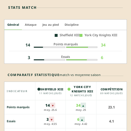
STATS MATCH
Général
Attaque
Jeu au pied
Discipline
Sheffield XIII
York City Knights XIII
Points marqués
14
34
Essais
3
6
COMPARATIF STATISTIQUE
match vs moyenne saison
YORK CITY
SHEFFIELD XIII
COMPÉTITION
INDICATEUR
KNIGHTS XIII
11 MATCHS JOUÉS
89 MATCHS JOUÉS
12 MATCHS JOUÉS
14
34
▼
▲
23.1
Points marqués
moy. 25.6
moy. 25
3
6
▼
▲
4.1
Essais
moy. 4.55
moy. 4.42