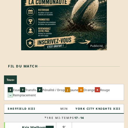
Publicité
FIL DU MATCH
Tous
▾
Essai
Transfo.
Pénalité / Drop
Jaune
Orange
Rouge
E
T
P
J
O
R
Remplacement
↔
SHEFFIELD XIII
MIN
YORK CITY KNIGHTS XIII
1RE MI-TEMPS
17 - 14
9'
Kris Welham