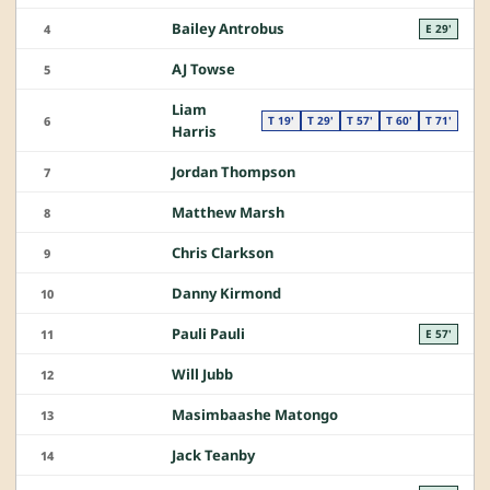
Bailey Antrobus
4
E 29'
AJ Towse
5
Liam
6
T 19'
T 29'
T 57'
T 60'
T 71'
Harris
Jordan Thompson
7
Matthew Marsh
8
Chris Clarkson
9
Danny Kirmond
10
Pauli Pauli
11
E 57'
Will Jubb
12
Masimbaashe Matongo
13
Jack Teanby
14