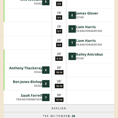
E
ESSAI
5-0
19'
James Glover
E
ESSAI
5-5
19'
Liam Harris
T
TRANSFORMATION
5-7
29'
Liam Harris
T
TRANSFORMATION
5-9
29'
Bailey Antrobus
E
ESSAI
5-14
35'
Anthony Thackeray
E
ESSAI
10-14
39'
Ben Jones-Bishop
E
ESSAI
15-14
39'
Izaak Farrell
T
TRANSFORMATION
17-14
REPLIER
2E MI-TEMPS
0 - 26