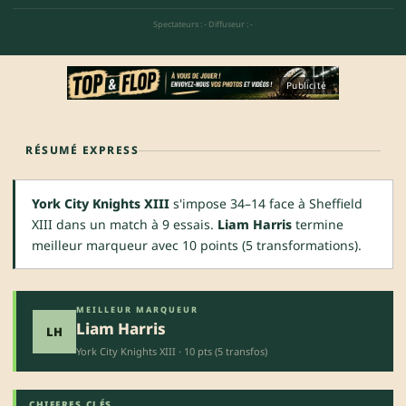
Spectateurs : -
·
Diffuseur : -
Publicité
RÉSUMÉ EXPRESS
York City Knights XIII
s'impose 34–14 face à Sheffield
XIII dans un match à 9 essais.
Liam Harris
termine
meilleur marqueur avec 10 points (5 transformations).
MEILLEUR MARQUEUR
Liam Harris
LH
York City Knights XIII · 10 pts (5 transfos)
CHIFFRES CLÉS