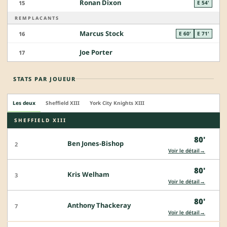
Ronan Dixon
15
E 54'
REMPLACANTS
Marcus Stock
16
E 60'
E 71'
Joe Porter
17
STATS PAR JOUEUR
Les deux
Sheffield XIII
York City Knights XIII
SHEFFIELD XIII
80'
Ben Jones-Bishop
2
→
Voir le détail
80'
Kris Welham
3
→
Voir le détail
80'
Anthony Thackeray
7
→
Voir le détail