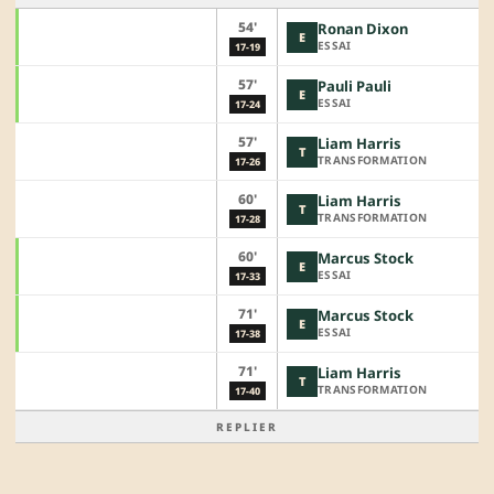
54'
Ronan Dixon
E
ESSAI
17-19
57'
Pauli Pauli
E
ESSAI
17-24
57'
Liam Harris
T
TRANSFORMATION
17-26
60'
Liam Harris
T
TRANSFORMATION
17-28
60'
Marcus Stock
E
ESSAI
17-33
71'
Marcus Stock
E
ESSAI
17-38
71'
Liam Harris
T
TRANSFORMATION
17-40
REPLIER