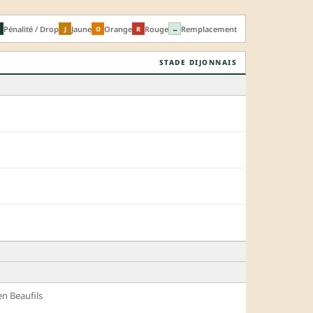
Pénalité / Drop
Jaune
Orange
Rouge
Remplacement
J
O
R
↔
STADE DIJONNAIS
ien Beaufils