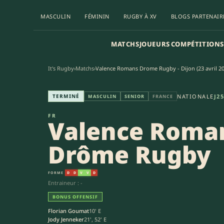
MASCULIN
FÉMININ
RUGBY À XV
BLOGS PARTENAIR
MATCHS
JOUEURS
COMPÉTITIONS
It's Rugby
›
Matchs
›
Valence Romans Drome Rugby - Dijon (23 avril 20
Valence Romans Drôme Rugby -
TERMINÉ
NATIONALE
J25
MASCULIN
SENIOR
FRANCE
FR
Valence Roma
Drôme Rugby
FORME
D
D
V
V
D
Entraineur : -
BONUS OFFENSIF
Florian Goumat
10' E
Jody Jenneker
21', 52' E