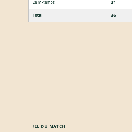
21
2e mi-temps
36
Total
FIL DU MATCH