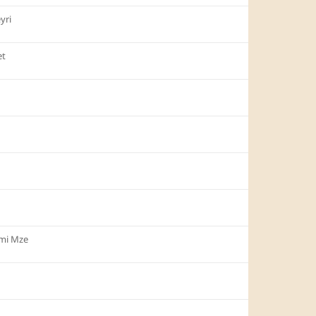
yri
et
mi Mze