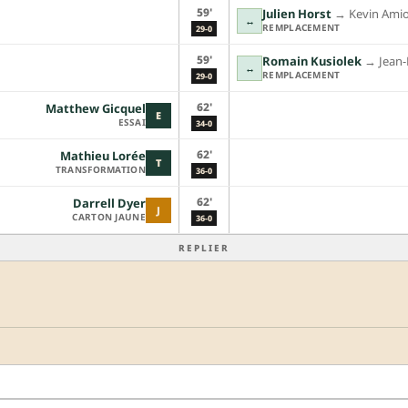
59'
Julien Horst
→︎
Kevin Ami
↔
REMPLACEMENT
29-0
59'
Romain Kusiolek
→︎
Jean-
↔
REMPLACEMENT
29-0
62'
Matthew Gicquel
E
ESSAI
34-0
62'
Mathieu Lorée
T
TRANSFORMATION
36-0
62'
Darrell Dyer
J
CARTON JAUNE
36-0
REPLIER