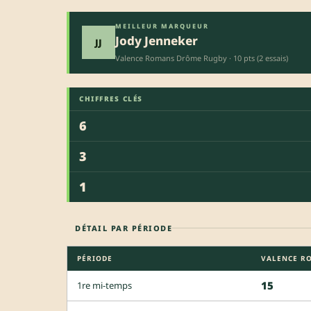
MEILLEUR MARQUEUR
Jody Jenneker
JJ
Valence Romans Drôme Rugby · 10 pts (2 essais)
CHIFFRES CLÉS
6
3
1
DÉTAIL PAR PÉRIODE
PÉRIODE
VALENCE R
15
1re mi-temps