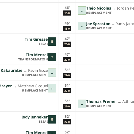
46'
Théo Nicolas
→︎
Jordan Pe
↔
REMPLACEMENT
15-0
46'
Joe Sproston
→︎
Yanis Jam
↔
REMPLACEMENT
15-0
47'
Tim Giresse
E
ESSAI
20-0
47'
Tim Menzel
T
TRANSFORMATION
22-0
51'
i Kakauridze
→︎
Kevin Goze
↔
REMPLACEMENT
22-0
51'
Brayer
→︎
Matthew Gicquel
↔
REMPLACEMENT
22-0
51'
Thomas Premel
→︎
Adhra
↔
REMPLACEMENT
22-0
52'
Jody Jenneker
E
ESSAI
27-0
52'
Tim Menzel