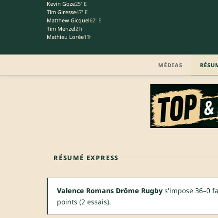
Kevin Goze
25' E
Tim Giresse
47' E
Matthew Gicquel
62' E
Tim Menzel
2Tr
Mathieu Lorée
1Tr
MÉDIAS
RÉSU
RÉSUMÉ EXPRESS
Valence Romans Drôme Rugby
s'impose 36–0 fa
points (2 essais).