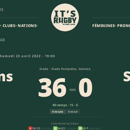
ES
CLUBS
NATIONS
FÉMININES
PRON
▾
▾
▾
▾
22)
 Stade Dijonnais (36-0) | Nat
Samedi 23 avril 2022 - 19:00
ns
Stade : Stade Pompidou, Valence
36
-
0
Mi-temps : 15 - 0
6 essais
0 essai
CONFRONTATIONS
10-12
54-21
42-7
12/12/2021
31/10/2021
19/09/2021
D
V
V