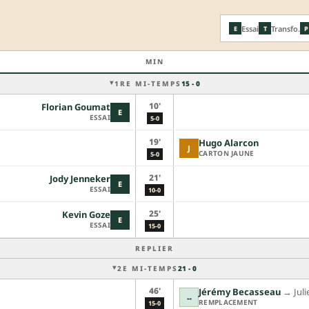
Essai
Transfo.
E
T
P
MIN
1RE MI-TEMPS
15 - 0
10'
Florian Goumat
E
ESSAI
5-0
19'
Hugo Alarcon
J
CARTON JAUNE
5-0
21'
Jody Jenneker
E
ESSAI
10-0
25'
Kevin Goze
E
ESSAI
15-0
REPLIER
2E MI-TEMPS
21 - 0
46'
Jérémy Becasseau
→︎
Jul
↔
REMPLACEMENT
15-0