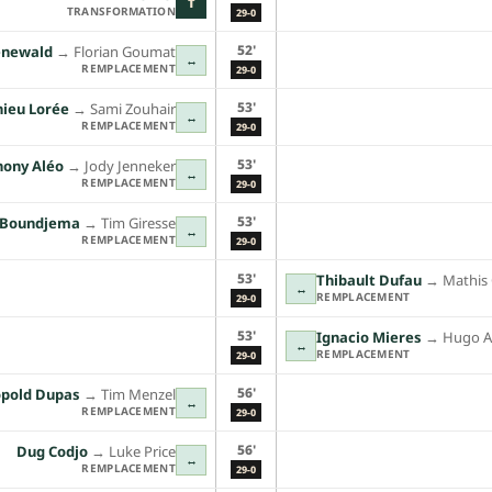
T
TRANSFORMATION
29-0
52'
oenewald
→︎
Florian Goumat
↔
REMPLACEMENT
29-0
53'
ieu Lorée
→︎
Sami Zouhair
↔
REMPLACEMENT
29-0
53'
hony Aléo
→︎
Jody Jenneker
↔
REMPLACEMENT
29-0
53'
 Boundjema
→︎
Tim Giresse
↔
REMPLACEMENT
29-0
53'
Thibault Dufau
→︎
Mathis 
↔
REMPLACEMENT
29-0
53'
Ignacio Mieres
→︎
Hugo A
↔
REMPLACEMENT
29-0
56'
pold Dupas
→︎
Tim Menzel
↔
REMPLACEMENT
29-0
56'
Dug Codjo
→︎
Luke Price
↔
REMPLACEMENT
29-0