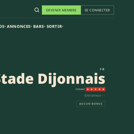
DEVENIR MEMBRE
SE CONNECTER
OS
ANNONCES
BARS
SORTIR
▾
▾
▾
▾
ionale
FR
Stade Dijonnais
FORME
D
D
D
D
D
Entraineur : -
AUCUN BONUS