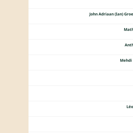
John Adriaan (Ian) Gr
Math
Ant
Mehdi
Léo