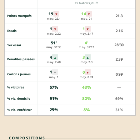
23 MATCHS JOUÉS
19
14
▼
▼
21.3
Points marqués
moy. 22.1
moy. 21
1
1
▼
▼
2.16
Essais
moy. 2.22
moy. 2.17
51'
4'
28'30
1er essai
moy. 31'30
moy. 31'12
4
3
▲
▲
2.39
Pénalités passées
moy. 2.48
moy. 2.3
1
0
▼
=
0.99
Cartons jaunes
moy. 1
moy. 0.74
57%
43%
—
% victoires
91%
82%
69%
% vic. domicile
25%
8%
31%
% vic. extérieur
COMPOSITIONS