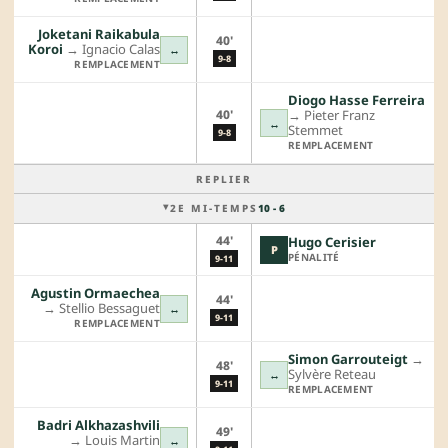
Joketani Raikabula
40'
Koroi
→︎
Ignacio Calas
↔
9-8
REMPLACEMENT
Diogo Hasse Ferreira
40'
→︎
Pieter Franz
↔
Stemmet
9-8
REMPLACEMENT
REPLIER
2E MI-TEMPS
10 - 6
44'
Hugo Cerisier
P
PÉNALITÉ
9-11
Agustin Ormaechea
44'
→︎
Stellio Bessaguet
↔
9-11
REMPLACEMENT
Simon Garrouteigt
→︎
48'
Sylvère Reteau
↔
9-11
REMPLACEMENT
Badri Alkhazashvili
49'
→︎
Louis Martin
↔