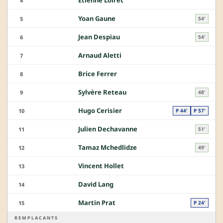
Étienne Loiret
4
Yoan Gaune
5
54'
Jean Despiau
6
54'
Arnaud Aletti
7
Brice Ferrer
8
Sylvère Reteau
9
48'
Hugo Cerisier
10
P 44'
P 57'
Julien Dechavanne
11
51'
Tamaz Mchedlidze
12
49'
Vincent Hollet
13
David Lang
14
Martin Prat
15
P 24'
REMPLACANTS