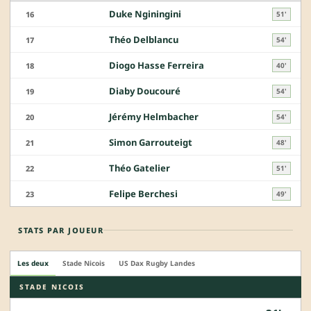
Duke Nginingini
16
51'
Théo Delblancu
17
54'
Diogo Hasse Ferreira
18
40'
Diaby Doucouré
19
54'
Jérémy Helmbacher
20
54'
Simon Garrouteigt
21
48'
Théo Gatelier
22
51'
Felipe Berchesi
23
49'
STATS PAR JOUEUR
Les deux
Stade Nicois
US Dax Rugby Landes
STADE NICOIS