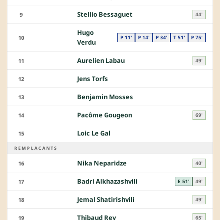
Stellio Bessaguet
9
44'
Hugo
10
P 11'
P 14'
P 34'
T 51'
P 75'
Verdu
Aurelien Labau
11
49'
Jens Torfs
12
Benjamin Mosses
13
Pacôme Gougeon
14
69'
Loic Le Gal
15
REMPLACANTS
Nika Neparidze
16
40'
Badri Alkhazashvili
17
E 51'
49'
Jemal Shatirishvili
18
49'
Thibaud Rey
19
65'