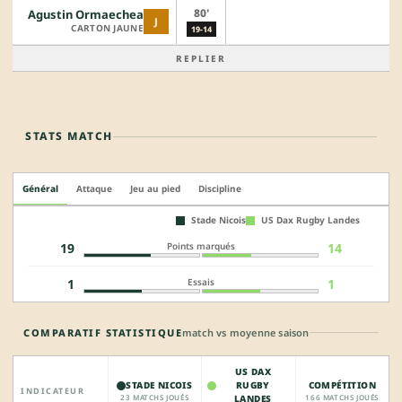
80'
Agustin Ormaechea
J
CARTON JAUNE
19-14
REPLIER
STATS MATCH
Général
Attaque
Jeu au pied
Discipline
Stade Nicois
US Dax Rugby Landes
Points marqués
19
14
Essais
1
1
COMPARATIF STATISTIQUE
match vs moyenne saison
US DAX
STADE NICOIS
RUGBY
COMPÉTITION
INDICATEUR
23 MATCHS JOUÉS
LANDES
166 MATCHS JOUÉS