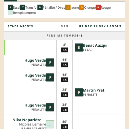
Essai
Transfo.
Pénalité / Drop
Jaune
Orange
Rouge
E
T
P
J
O
R
Remplacement
↔
STADE NICOIS
MIN
US DAX RUGBY LANDES
1RE MI-TEMPS
9 - 8
4'
Benat Auzqui
E
ESSAI
0-5
11'
Hugo Verdu
P
PÉNALITÉ
3-5
14'
Hugo Verdu
P
PÉNALITÉ
6-5
24'
Martin Prat
P
PÉNALITÉ
6-8
34'
Hugo Verdu
P
PÉNALITÉ
9-8
Nika Neparidze
→︎
40'
Nicolas Lemaire
↔
9-8
REMPLACEMENT