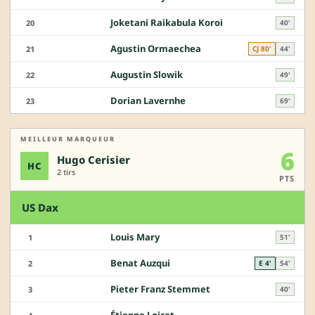
Joketani Raikabula Koroi
20
40'
Agustin Ormaechea
21
CJ 80'
44'
Augustin Slowik
22
49'
Dorian Lavernhe
23
69'
MEILLEUR MARQUEUR
6
Hugo Cerisier
HC
2 tirs
PTS
US Dax
Louis Mary
1
51'
Benat Auzqui
2
E 4'
54'
Pieter Franz Stemmet
3
40'