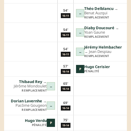
Théo Delblancu
→︎
54'
Benat Auzqui
↔
16-11
REMPLACEMENT
Diaby Doucouré
→︎
54'
Yoan Gaune
↔
16-11
REMPLACEMENT
Jérémy Helmbacher
54'
→︎
Jean Despiau
↔
16-11
REMPLACEMENT
57'
Hugo Cerisier
P
PÉNALITÉ
16-14
Thibaud Rey
→︎
65'
Jérôme Mondoulet
↔
16-14
REMPLACEMENT
Dorian Lavernhe
→︎
69'
Pacôme Gougeon
↔
16-14
REMPLACEMENT
75'
Hugo Verdu
P
PÉNALITÉ
19-14