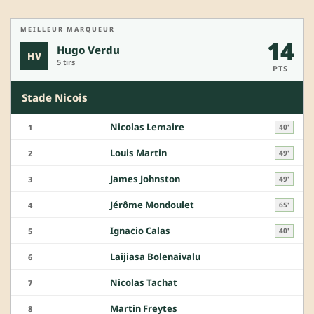
MEILLEUR MARQUEUR
14
Hugo Verdu
HV
5 tirs
PTS
Stade Nicois
Nicolas Lemaire
1
40'
Louis Martin
2
49'
James Johnston
3
49'
Jérôme Mondoulet
4
65'
Ignacio Calas
5
40'
Laijiasa Bolenaivalu
6
Nicolas Tachat
7
Martin Freytes
8