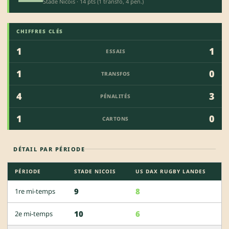
Stade Nicois · 14 pts (1 transfo, 4 pen.)
CHIFFRES CLÉS
1
1
ESSAIS
1
0
TRANSFOS
4
3
PÉNALITÉS
1
0
CARTONS
DÉTAIL PAR PÉRIODE
PÉRIODE
STADE NICOIS
US DAX RUGBY LANDES
9
8
1re mi-temps
10
6
2e mi-temps