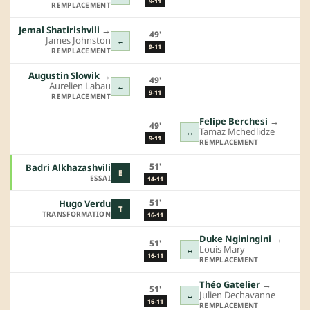
9-11
REMPLACEMENT
Jemal Shatirishvili
→︎
49'
James Johnston
↔
9-11
REMPLACEMENT
Augustin Slowik
→︎
49'
Aurelien Labau
↔
9-11
REMPLACEMENT
Felipe Berchesi
→︎
49'
Tamaz Mchedlidze
↔
9-11
REMPLACEMENT
51'
Badri Alkhazashvili
E
ESSAI
14-11
51'
Hugo Verdu
T
TRANSFORMATION
16-11
Duke Nginingini
→︎
51'
Louis Mary
↔
16-11
REMPLACEMENT
Théo Gatelier
→︎
51'
Julien Dechavanne
↔
16-11
REMPLACEMENT