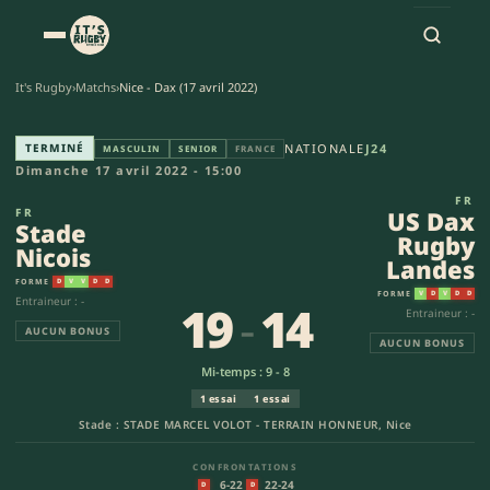
It's Rugby
›
Matchs
›
Nice - Dax (17 avril 2022)
Stade Nicois - US Dax Rugby L
TERMINÉ
NATIONALE
J24
MASCULIN
SENIOR
FRANCE
Dimanche 17 avril 2022 - 15:00
FR
FR
US Dax
Stade
Rugby
Nicois
Landes
FORME
D
V
V
D
D
FORME
V
D
V
D
D
Entraineur : -
19
-
14
Entraineur : -
AUCUN BONUS
AUCUN BONUS
Mi-temps : 9 - 8
1 essai
1 essai
Stade : STADE MARCEL VOLOT - TERRAIN HONNEUR, Nice
CONFRONTATIONS
6-22
22-24
D
D