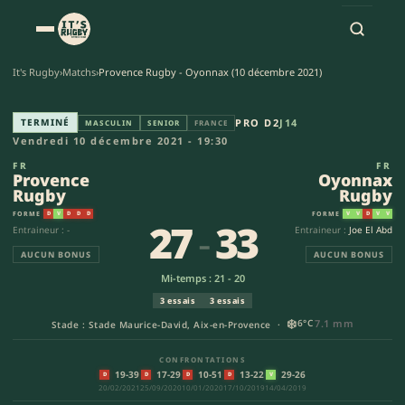
It's Rugby
›
Matchs
›
Provence Rugby - Oyonnax (10 décembre 2021)
Provence Rugby - Oyonnax Rug
TERMINÉ
PRO D2
J14
MASCULIN
SENIOR
FRANCE
Vendredi 10 décembre 2021 - 19:30
FR
FR
Provence
Oyonnax
Rugby
Rugby
FORME
FORME
D
V
D
D
D
V
V
D
V
V
27
-
33
Entraineur : -
Entraineur :
Joe El Abd
AUCUN BONUS
AUCUN BONUS
Mi-temps : 21 - 20
3 essais
3 essais
❄️
6°C
7.1 mm
Stade : Stade Maurice-David, Aix-en-Provence ·
CONFRONTATIONS
19-39
17-29
10-51
13-22
29-26
D
D
D
D
V
20/02/2021
25/09/2020
10/01/2020
17/10/2019
14/04/2019