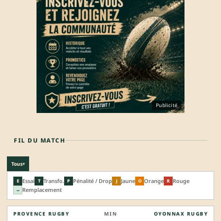
Publicité
FIL DU MATCH
Tous
▾
Essai
Transfo.
Pénalité / Drop
Jaune
Orange
Rouge
E
T
P
J
O
R
Remplacement
↔
PROVENCE RUGBY
MIN
OYONNAX RUGBY