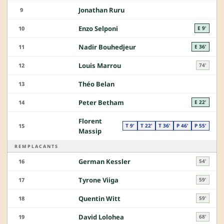
Jonathan Ruru
9
Enzo Selponi
10
E 9'
Nadir Bouhedjeur
11
E 36'
Louis Marrou
12
74'
Théo Belan
13
Peter Betham
14
E 22'
Florent
15
T 9'
T 22'
T 36'
P 46'
P 55'
Massip
REMPLACANTS
German Kessler
16
54'
Tyrone Viiga
17
59'
Quentin Witt
18
59'
David Lolohea
19
68'