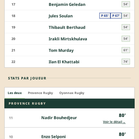
Benjamin Geledan
17
54'
Jules Soulan
18
P 65'
P 67'
54'
Thibault Berthaud
19
54'
Irakli Mirtskhulava
20
54'
Tom Murday
21
61'
Ilan El Khattabi
22
74'
STATS PAR JOUEUR
Les deux
Provence Rugby
Oyonnax Rugby
PROVENCE RUGBY
80'
Nadir Bouhedjeur
11
→
Voir le détail
80'
Enzo Selponi
10