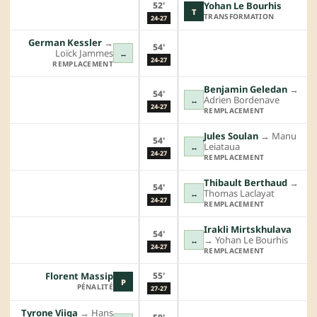
52'
Yohan Le Bourhis
T
TRANSFORMATION
24-27
German Kessler
→︎
54'
Loïck Jammes
↔
24-27
REMPLACEMENT
Benjamin Geledan
→︎
54'
Adrien Bordenave
↔
24-27
REMPLACEMENT
Jules Soulan
→︎
Manu
54'
Leiataua
↔
24-27
REMPLACEMENT
Thibault Berthaud
→︎
54'
Thomas Laclayat
↔
24-27
REMPLACEMENT
Irakli Mirtskhulava
54'
→︎
Yohan Le Bourhis
↔
24-27
REMPLACEMENT
55'
Florent Massip
P
PÉNALITÉ
27-27
Tyrone Viiga
→︎
Hans