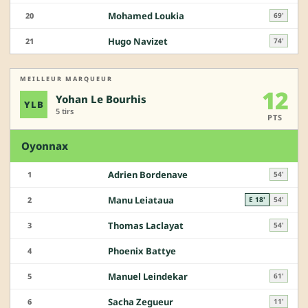
Mohamed Loukia
20
69'
Hugo Navizet
21
74'
MEILLEUR MARQUEUR
12
Yohan Le Bourhis
YLB
5 tirs
PTS
Oyonnax
Adrien Bordenave
1
54'
Manu Leiataua
2
E 18'
54'
Thomas Laclayat
3
54'
Phoenix Battye
4
Manuel Leindekar
5
61'
Sacha Zegueur
6
11'