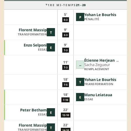
1RE MI-TEMPS
21 - 20
5'
Yohan Le Bourhis
P
PÉNALITÉ
0-3
9'
Florent Massip
T
TRANSFORMATION
2-3
9'
Enzo Selponi
E
ESSAI
7-3
Étienne Herjean
→︎
11'
Sacha Zegueur
↔
7-3
REMPLACEMENT
18'
Yohan Le Bourhis
T
TRANSFORMATION
7-5
18'
Manu Leiataua
E
ESSAI
7-10
22'
Peter Betham
E
ESSAI
12-10
22'
Florent Massip
T
TRANSFORMATION
14-10