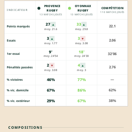
PROVENCE
OYONNAX
COMPÉTITION
INDICATEUR
RUGBY
RUGBY
110 MATCHS JOUÉS
13 MATCHS JOUÉS
13 MATCHS JOUÉS
27
33
▲
▲
22.1
Points marqués
moy. 21.6
moy. 29.8
3
3
▲
▼
2.06
Essais
moy. 1.77
moy. 3.08
9'
18'
32'06
1er essai
moy. 24'54
moy. 24'30
2
4
▼
▲
2.76
Pénalités passées
moy. 3.08
moy. 3
46%
77%
—
% victoires
67%
86%
62%
% vic. domicile
29%
67%
38%
% vic. extérieur
COMPOSITIONS