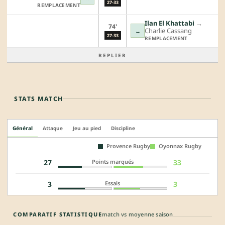
27-33
REMPLACEMENT
Ilan El Khattabi
→︎
74'
Charlie Cassang
↔
27-33
REMPLACEMENT
REPLIER
STATS MATCH
Général
Attaque
Jeu au pied
Discipline
Provence Rugby
Oyonnax Rugby
Points marqués
27
33
Essais
3
3
COMPARATIF STATISTIQUE
match vs moyenne saison