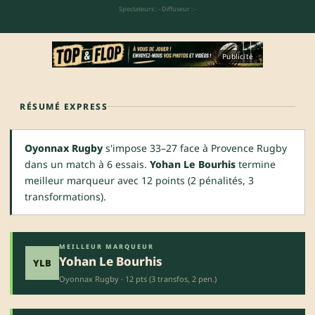
Spectateurs : -
·
Diffuseur : -
Publicité
RÉSUMÉ EXPRESS
Oyonnax Rugby
s'impose 33–27 face à Provence Rugby
dans un match à 6 essais.
Yohan Le Bourhis
termine
meilleur marqueur avec 12 points (2 pénalités, 3
transformations).
MEILLEUR MARQUEUR
Yohan Le Bourhis
YLB
Oyonnax Rugby · 12 pts (3 transfos, 2 pen.)