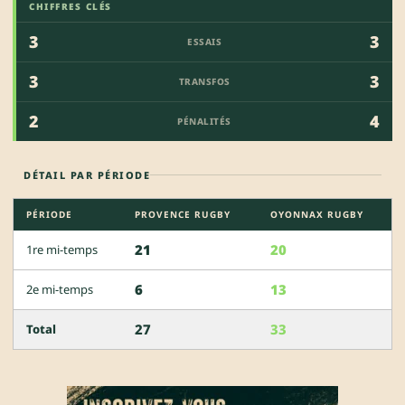
CHIFFRES CLÉS
3
3
ESSAIS
3
3
TRANSFOS
2
4
PÉNALITÉS
DÉTAIL PAR PÉRIODE
PÉRIODE
PROVENCE RUGBY
OYONNAX RUGBY
21
20
1re mi-temps
6
13
2e mi-temps
27
33
Total