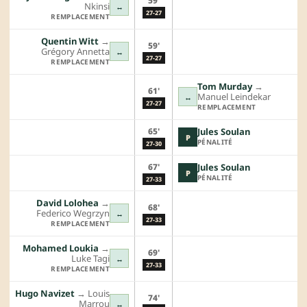
59'
Nkinsi
↔
27-27
REMPLACEMENT
Quentin Witt
→︎
59'
Grégory Annetta
↔
27-27
REMPLACEMENT
Tom Murday
→︎
61'
Manuel Leindekar
↔
27-27
REMPLACEMENT
65'
Jules Soulan
P
PÉNALITÉ
27-30
67'
Jules Soulan
P
PÉNALITÉ
27-33
David Lolohea
→︎
68'
Federico Wegrzyn
↔
27-33
REMPLACEMENT
Mohamed Loukia
→︎
69'
Luke Tagi
↔
27-33
REMPLACEMENT
Hugo Navizet
→︎
Louis
74'
Marrou
↔