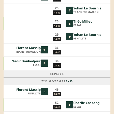
25'
Yohan Le Bourhis
T
TRANSFORMATION
14-12
25'
Théo Millet
E
ESSAI
14-17
29'
Yohan Le Bourhis
P
PÉNALITÉ
14-20
36'
Florent Massip
T
TRANSFORMATION
16-20
36'
Nadir Bouhedjeur
E
ESSAI
21-20
REPLIER
2E MI-TEMPS
6 - 13
46'
Florent Massip
P
PÉNALITÉ
24-20
52'
Charlie Cassang
E
ESSAI
24-25