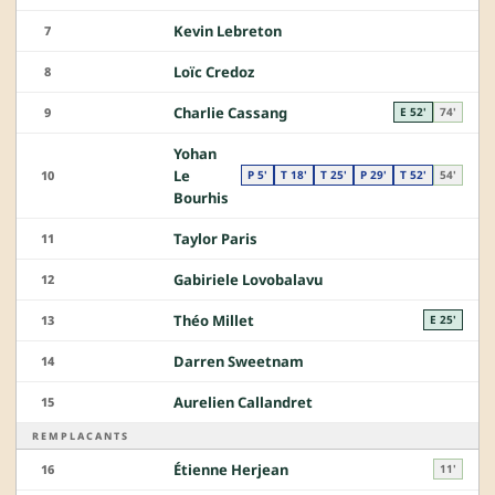
Kevin Lebreton
7
Loïc Credoz
8
Charlie Cassang
9
E 52'
74'
Yohan
Le
10
P 5'
T 18'
T 25'
P 29'
T 52'
54'
Bourhis
Taylor Paris
11
Gabiriele Lovobalavu
12
Théo Millet
13
E 25'
Darren Sweetnam
14
Aurelien Callandret
15
REMPLACANTS
Étienne Herjean
16
11'