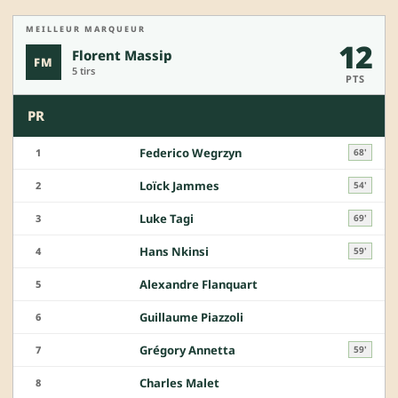
MEILLEUR MARQUEUR
12
Florent Massip
FM
5 tirs
PTS
PR
Federico Wegrzyn
1
68'
Loïck Jammes
2
54'
Luke Tagi
3
69'
Hans Nkinsi
4
59'
Alexandre Flanquart
5
Guillaume Piazzoli
6
Grégory Annetta
7
59'
Charles Malet
8