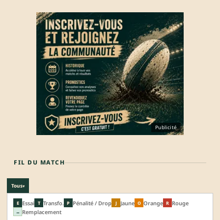
Publicité
FIL DU MATCH
Tous
▾
Essai
Transfo.
Pénalité / Drop
Jaune
Orange
Rouge
E
T
P
J
O
R
Remplacement
↔