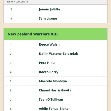
REMPLACANTS
Jaimin Jolliffe
16
Sam Lisone
17
New Zealand Warriors XIII
Reece Walsh
1
Dallin Watene-Zelezniak
2
Peta Hiku
3
Rocco Berry
4
Marcelo Montoya
5
Chanel Harris-Tavita
6
Sean O'Sullivan
7
Addin Fonua-Blake
8