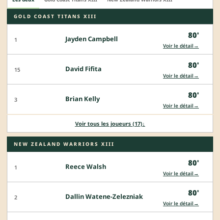
GOLD COAST TITANS XIII
80'
Jayden Campbell
1
→
Voir le détail
80'
David Fifita
15
→
Voir le détail
80'
Brian Kelly
3
→
Voir le détail
Voir tous les joueurs (17)
↓
NEW ZEALAND WARRIORS XIII
80'
Reece Walsh
1
→
Voir le détail
80'
Dallin Watene-Zelezniak
2
→
Voir le détail