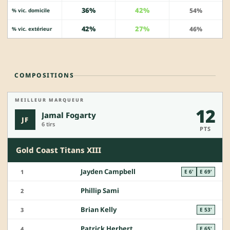
36%
42%
54%
% vic. domicile
42%
27%
46%
% vic. extérieur
COMPOSITIONS
MEILLEUR MARQUEUR
12
Jamal Fogarty
JF
6 tirs
PTS
Gold Coast Titans XIII
Jayden Campbell
1
E 6'
E 69'
Phillip Sami
2
Brian Kelly
3
E 53'
Patrick Herbert
4
E 65'