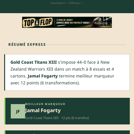
Spectateurs : -
·
Diffuseur : -
Publicité
RÉSUMÉ EXPRESS
Gold Coast Titans XIII
s'impose 44–0 face à New
Zealand Warriors XIII dans un match à 8 essais et 4
cartons.
Jamal Fogarty
termine meilleur marqueur
avec 12 points (6 transformations).
MEILLEUR MARQUEUR
Jamal Fogarty
JF
Gold Coast Titans XIII · 12 pts (6 transfos)