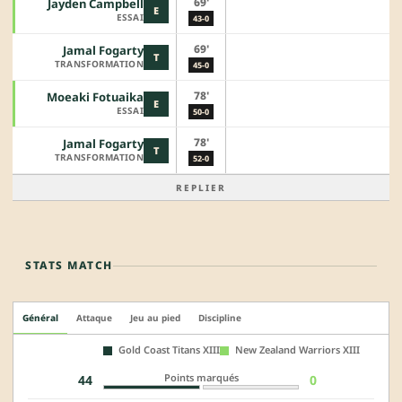
69'
Jayden Campbell
E
ESSAI
43-0
69'
Jamal Fogarty
T
TRANSFORMATION
45-0
78'
Moeaki Fotuaika
E
ESSAI
50-0
78'
Jamal Fogarty
T
TRANSFORMATION
52-0
REPLIER
STATS MATCH
Général
Attaque
Jeu au pied
Discipline
Gold Coast Titans XIII
New Zealand Warriors XIII
Points marqués
44
0