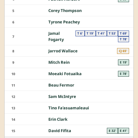
Corey Thompson
5
Tyrone Peachey
6
Jamal
T 6'
T 19'
T 41'
T 53'
T 69'
7
Fogarty
T 78'
Jarrod Wallace
8
CJ 65'
Mitch Rein
9
E 19'
Moeaki Fotuaika
10
E 78'
Beau Fermor
11
Sam McIntyre
12
Tino Fa'asuamaleaui
13
Erin Clark
14
David Fifita
15
E 32'
E 41'