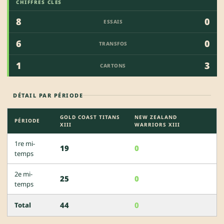
CHIFFRES CLÉS
8
0
ESSAIS
6
0
TRANSFOS
1
3
CARTONS
DÉTAIL PAR PÉRIODE
GOLD COAST TITANS
NEW ZEALAND
PÉRIODE
XIII
WARRIORS XIII
1re mi-
19
0
temps
2e mi-
25
0
temps
44
0
Total