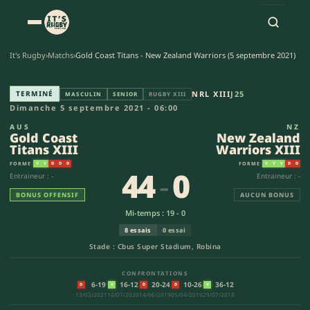
It's Rugby
›
Matchs
›
Gold Coast Titans - New Zealand Warriors (5 septembre 2021)
Gold Coast Titans XIII - New Z
TERMINÉ
NRL XIII
J25
MASCULIN
SENIOR
RUGBY XIII
Dimanche 5 septembre 2021 - 06:00
AUS
NZ
Gold Coast
New Zealand
Titans XIII
Warriors XIII
FORME
FORME
V
V
D
D
D
V
V
V
D
D
44
-
0
Entraineur : -
Entraineur : -
BONUS OFFENSIF
AUCUN BONUS
Mi-temps : 19 - 0
8 essais
0 essai
Stade : Cbus Super Stadium, Robina
CONFRONTATIONS
6-19
16-12
20-24
10-26
36-12
D
V
D
D
V
13/03/2021
10/07/2020
14/06/2019
05/04/2019
29/07/2018