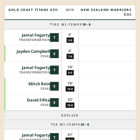
GOLD COAST TITANS XIII
MIN
NEW ZEALAND WARRIORS
XIII
1RE MI-TEMPS
19 - 0
6'
Jamal Fogarty
T
TRANSFORMATION
2-0
6'
Jayden Campbell
E
ESSAI
7-0
19'
Jamal Fogarty
T
TRANSFORMATION
9-0
19'
Mitch Rein
E
ESSAI
14-0
32'
David Fifita
E
ESSAI
19-0
REPLIER
2E MI-TEMPS
33 - 0
41'
Jamal Fogarty
T
TRANSFORMATION