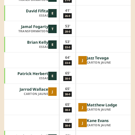
21-0
41'
David Fifita
E
ESSAI
26-0
53'
Jamal Fogarty
T
TRANSFORMATION
28-0
53'
Brian Kelly
E
ESSAI
33-0
64'
Jazz Tevaga
J
CARTON JAUNE
33-0
65'
Patrick Herbert
E
ESSAI
38-0
65'
Jarrod Wallace
J
CARTON JAUNE
38-0
65'
Matthew Lodge
J
CARTON JAUNE
38-0
65'
Kane Evans
J
CARTON JAUNE
38-0