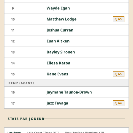
Wayde Egan
9
Matthew Lodge
10
CJ 65'
Joshua Curran
11
Euan Aitken
12
Bayley Sironen
13
Eliesa Katoa
14
Kane Evans
15
CJ 65'
REMPLACANTS
Jaymane Taunoa-Brown
16
Jazz Tevaga
17
CJ 64'
STATS PAR JOUEUR
Les deux
Gold Coast Titans XIII
New Zealand Warriors XIII