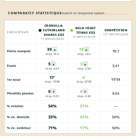
COMPARATIF STATISTIQUE
match vs moyenne saison
CRONULLA-
GOLD COAST
SUTHERLAND
COMPÉTITION
INDICATEUR
TITANS XIII
SHARKS XIII
107 MATCHS JOUÉS
13 MATCHS JOUÉS
13 MATCHS JOUÉS
30
18
▲
▲
19.7
Points marqués
moy. 25.5
moy. 14.2
5
3
▲
▲
3.41
Essais
moy. 4.54
moy. 2.54
17'
4'
19'54
1er essai
moy. 18'48
moy. 22'00
0
0
▼
▼
0.54
Pénalités passées
moy. 0.23
moy. 0.38
54%
31%
—
% victoires
33%
43%
50%
% vic. domicile
71%
17%
50%
% vic. extérieur