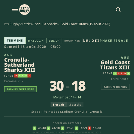
It's Rugby
›
Matchs
›
Cronulla Sharks - Gold Coast Titans (15 août 2020)
Cronulla-Sutherland Sharks XII
TERMINÉ
NRL XIII
PHASE FINALE
MASCULIN
SENIOR
RUGBY XIII
Samedi 15 août 2020 - 05:00
AUS
AUS
Cronulla-
Gold Coast
Sutherland
Titans XIII
Sharks XIII
FORME
V
D
D
D
V
FORME
D
V
V
V
D
30
-
18
Entraineur : -
Entraineur : -
AUCUN BONUS
BONUS OFFENSIF
Mi-temps : 14 - 14
5 essais
3 essais
Stade : PointsBet Stadium Cronulla, Cronulla
CONFRONTATIONS
40-10
24-18
20-6
10-9
10-30
V
V
V
V
D
04/07/2020
09/05/2019
23/03/2019
28/04/2018
15/07/2017