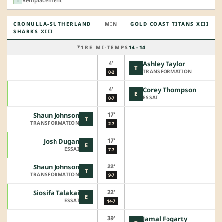
Remplacement
↔
CRONULLA-SUTHERLAND
MIN
GOLD COAST TITANS XIII
SHARKS XIII
1RE MI-TEMPS
14 - 14
4'
Ashley Taylor
T
TRANSFORMATION
0-2
4'
Corey Thompson
E
ESSAI
0-7
17'
Shaun Johnson
T
TRANSFORMATION
2-7
17'
Josh Dugan
E
ESSAI
7-7
22'
Shaun Johnson
T
TRANSFORMATION
9-7
22'
Siosifa Talakai
E
ESSAI
14-7
39'
Jamal Fogarty