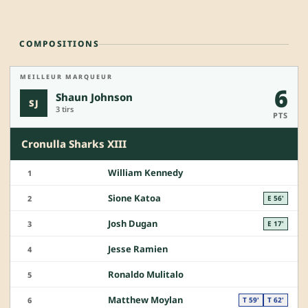
COMPOSITIONS
MEILLEUR MARQUEUR
6
Shaun Johnson
SJ
3 tirs
PTS
Cronulla Sharks XIII
William Kennedy
1
Sione Katoa
2
E 56'
Josh Dugan
3
E 17'
Jesse Ramien
4
Ronaldo Mulitalo
5
Matthew Moylan
6
T 59'
T 62'