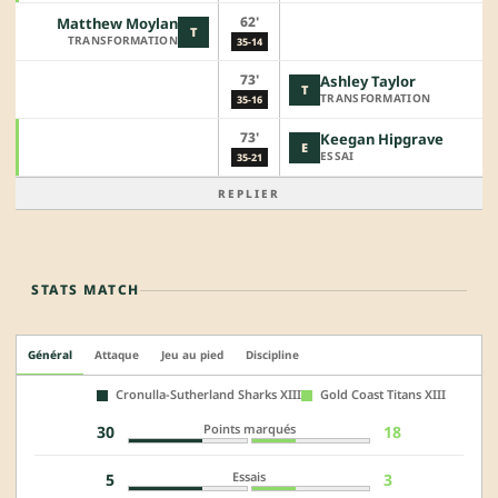
62'
Matthew Moylan
T
TRANSFORMATION
35-14
73'
Ashley Taylor
T
TRANSFORMATION
35-16
73'
Keegan Hipgrave
E
ESSAI
35-21
REPLIER
STATS MATCH
Général
Attaque
Jeu au pied
Discipline
Cronulla-Sutherland Sharks XIII
Gold Coast Titans XIII
Points marqués
30
18
Essais
5
3