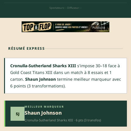
Spectateurs : -
·
Diffuseur : -
Publicité
RÉSUMÉ EXPRESS
Cronulla-Sutherland Sharks XIII
s'impose 30–18 face à
Gold Coast Titans XIII dans un match à 8 essais et 1
carton.
Shaun Johnson
termine meilleur marqueur avec
6 points (3 transformations).
MEILLEUR MARQUEUR
Shaun Johnson
SJ
Cronulla-Sutherland Sharks XIII · 6 pts (3 transfos)