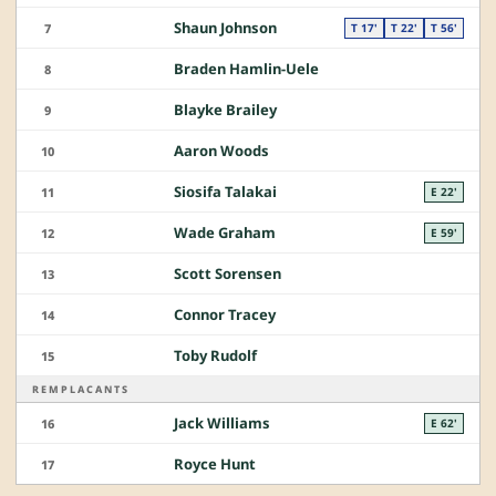
Shaun Johnson
7
T 17'
T 22'
T 56'
Braden Hamlin-Uele
8
Blayke Brailey
9
Aaron Woods
10
Siosifa Talakai
11
E 22'
Wade Graham
12
E 59'
Scott Sorensen
13
Connor Tracey
14
Toby Rudolf
15
REMPLACANTS
Jack Williams
16
E 62'
Royce Hunt
17