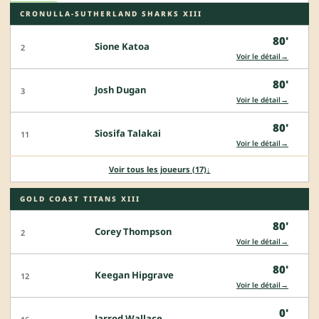
CRONULLA-SUTHERLAND SHARKS XIII
80'
Sione Katoa
2
→
Voir le détail
80'
Josh Dugan
3
→
Voir le détail
80'
Siosifa Talakai
11
→
Voir le détail
Voir tous les joueurs (17)
↓
GOLD COAST TITANS XIII
80'
Corey Thompson
2
→
Voir le détail
80'
Keegan Hipgrave
12
→
Voir le détail
0'
Jarrod Wallace