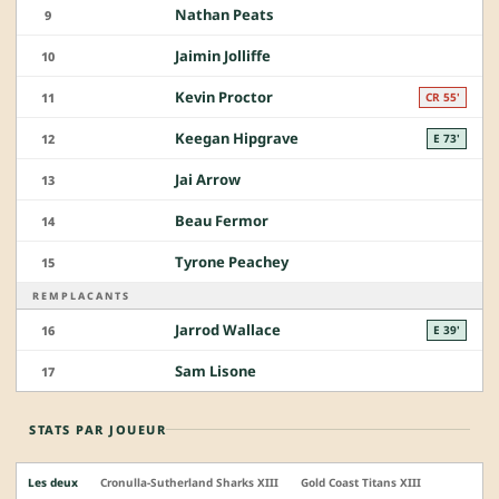
Nathan Peats
9
Jaimin Jolliffe
10
Kevin Proctor
11
CR 55'
Keegan Hipgrave
12
E 73'
Jai Arrow
13
Beau Fermor
14
Tyrone Peachey
15
REMPLACANTS
Jarrod Wallace
16
E 39'
Sam Lisone
17
STATS PAR JOUEUR
Les deux
Cronulla-Sutherland Sharks XIII
Gold Coast Titans XIII