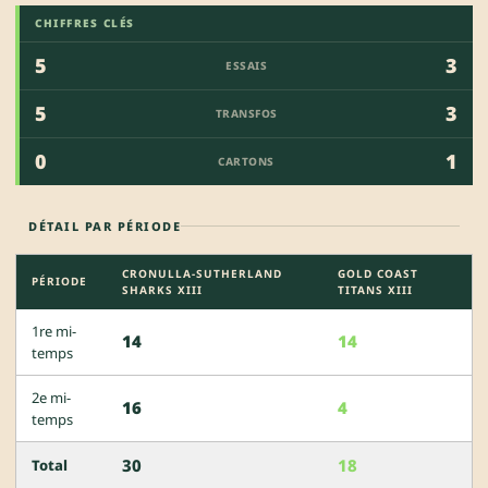
CHIFFRES CLÉS
5
3
ESSAIS
5
3
TRANSFOS
0
1
CARTONS
DÉTAIL PAR PÉRIODE
CRONULLA-SUTHERLAND
GOLD COAST
PÉRIODE
SHARKS XIII
TITANS XIII
1re mi-
14
14
temps
2e mi-
16
4
temps
30
18
Total