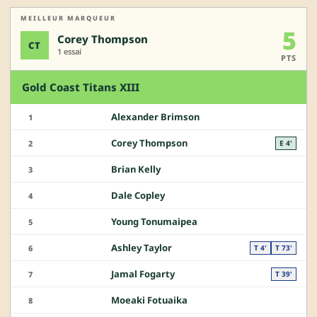
MEILLEUR MARQUEUR
5
Corey Thompson
CT
1 essai
PTS
Gold Coast Titans XIII
Alexander Brimson
1
Corey Thompson
2
E 4'
Brian Kelly
3
Dale Copley
4
Young Tonumaipea
5
Ashley Taylor
6
T 4'
T 73'
Jamal Fogarty
7
T 39'
Moeaki Fotuaika
8