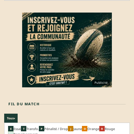
Publicité
FIL DU MATCH
Tous
▾
Essai
Transfo.
Pénalité / Drop
Jaune
Orange
Rouge
E
T
P
J
O
R