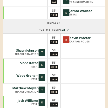
T
TRANSFORMATION
14-9
39'
Jarrod Wallace
E
ESSAI
14-14
REPLIER
2E MI-TEMPS
21 - 7
55'
Kevin Proctor
R
CARTON ROUGE
14-14
56'
Shaun Johnson
T
TRANSFORMATION
16-14
56'
Sione Katoa
E
ESSAI
21-14
59'
Wade Graham
E
ESSAI
26-14
59'
Matthew Moylan
T
TRANSFORMATION
28-14
62'
Jack Williams
E
ESSAI
33-14