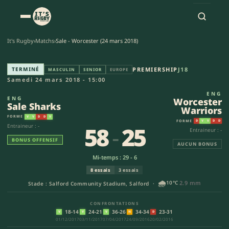
It's Rugby
›
Matchs
›
Sale - Worcester (24 mars 2018)
Sale Sharks - Worcester Warrio
TERMINÉ
PREMIERSHIP
J18
MASCULIN
SENIOR
EUROPE
Samedi 24 mars 2018 - 15:00
ENG
ENG
Worcester
Sale Sharks
Warriors
FORME
V
V
D
D
V
FORME
D
V
V
D
D
58
-
25
Entraineur : -
Entraineur : -
BONUS OFFENSIF
AUCUN BONUS
Mi-temps : 29 - 6
8 essais
3 essais
🌧️
10°C
2.9 mm
Stade : Salford Community Stadium, Salford ·
CONFRONTATIONS
18-14
24-21
36-26
34-34
23-31
V
V
V
N
D
01/12/2017
03/11/2017
07/04/2017
24/09/2016
20/02/2016