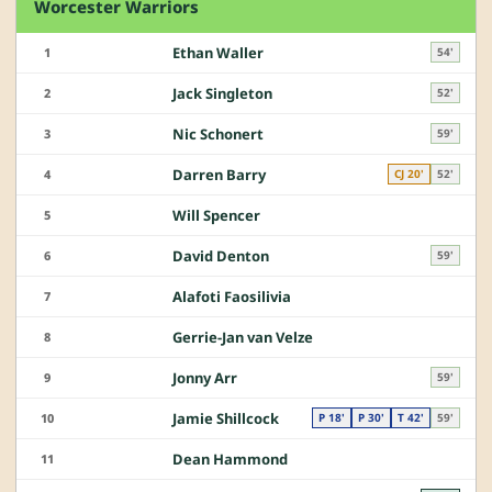
Worcester Warriors
Ethan Waller
1
54'
Jack Singleton
2
52'
Nic Schonert
3
59'
Darren Barry
4
CJ 20'
52'
Will Spencer
5
David Denton
6
59'
Alafoti Faosilivia
7
Gerrie-Jan van Velze
8
Jonny Arr
9
59'
Jamie Shillcock
10
P 18'
P 30'
T 42'
59'
Dean Hammond
11