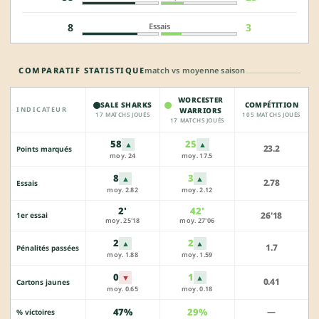
Essais
8
3
COMPARATIF STATISTIQUE
match vs moyenne saison
WORCESTER
SALE SHARKS
COMPÉTITION
INDICATEUR
WARRIORS
17 MATCHS JOUÉS
105 MATCHS JOUÉS
17 MATCHS JOUÉS
58
25
▲
▲
23.2
Points marqués
moy. 24
moy. 17.5
8
3
▲
▲
2.78
Essais
moy. 2.82
moy. 2.12
2'
42'
26'18
1er essai
moy. 25'18
moy. 27'06
2
2
▲
▲
1.7
Pénalités passées
moy. 1.88
moy. 1.59
0
1
▼
▲
0.41
Cartons jaunes
moy. 0.65
moy. 0.18
47%
29%
—
% victoires