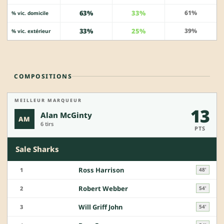
63%
33%
61%
% vic. domicile
33%
25%
39%
% vic. extérieur
COMPOSITIONS
MEILLEUR MARQUEUR
13
Alan McGinty
AM
6 tirs
PTS
Sale Sharks
Ross Harrison
1
48'
Robert Webber
2
54'
Will Griff John
3
54'