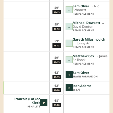
Sam Olver
→︎
Nic
59'
Schonert
↔
48-13
REMPLACEMENT
Michael Dowsett
→︎
59'
David Denton
↔
48-13
REMPLACEMENT
Gareth Milasinovich
59'
→︎
Jonny Arr
↔
48-13
REMPLACEMENT
Matthew Cox
→︎
Jamie
59'
Shillcock
↔
48-13
REMPLACEMENT
62'
Sam Olver
T
TRANSFORMATION
48-15
62'
Josh Adams
E
ESSAI
48-20
Francois (Faf) de
68'
Klerk
P
51-20
PÉNALITÉ