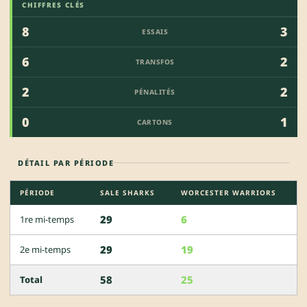
CHIFFRES CLÉS
8
3
ESSAIS
6
2
TRANSFOS
2
2
PÉNALITÉS
0
1
CARTONS
DÉTAIL PAR PÉRIODE
PÉRIODE
SALE SHARKS
WORCESTER WARRIORS
29
6
1re mi-temps
29
19
2e mi-temps
58
25
Total