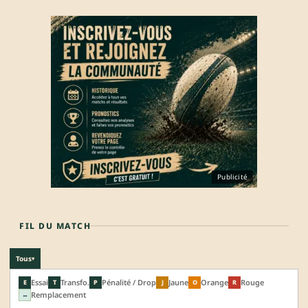
Publicité
FIL DU MATCH
Tous
▾
Essai
Transfo.
Pénalité / Drop
Jaune
Orange
Rouge
E
T
P
J
O
R
Remplacement
↔