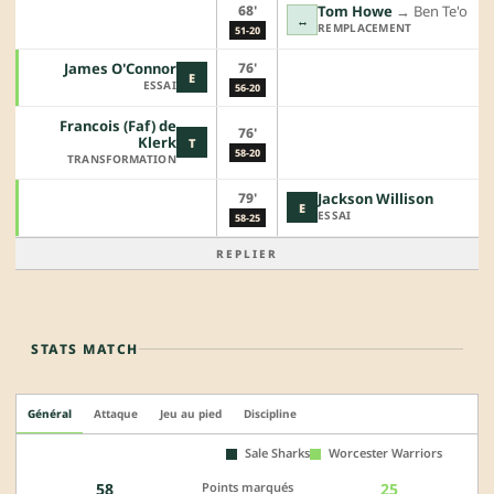
68'
Tom Howe
→︎
Ben Te'o
↔
REMPLACEMENT
51-20
76'
James O'Connor
E
ESSAI
56-20
Francois (Faf) de
76'
Klerk
T
58-20
TRANSFORMATION
79'
Jackson Willison
E
ESSAI
58-25
REPLIER
STATS MATCH
Général
Attaque
Jeu au pied
Discipline
Sale Sharks
Worcester Warriors
Points marqués
58
25