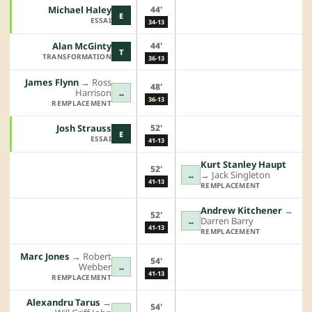
44'
Michael Haley
E
ESSAI
34-13
44'
Alan McGinty
T
TRANSFORMATION
36-13
James Flynn
→︎
Ross
48'
Harrison
↔
36-13
REMPLACEMENT
52'
Josh Strauss
E
ESSAI
41-13
Kurt Stanley Haupt
52'
→︎
Jack Singleton
↔
41-13
REMPLACEMENT
Andrew Kitchener
→︎
52'
Darren Barry
↔
41-13
REMPLACEMENT
Marc Jones
→︎
Robert
54'
Webber
↔
41-13
REMPLACEMENT
Alexandru Tarus
→︎
54'