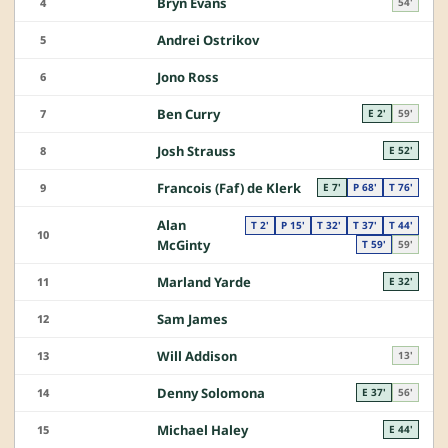
Bryn Evans
4
54'
Andrei Ostrikov
5
Jono Ross
6
Ben Curry
7
E 2'
59'
Josh Strauss
8
E 52'
Francois (Faf) de Klerk
9
E 7'
P 68'
T 76'
Alan
T 2'
P 15'
T 32'
T 37'
T 44'
10
McGinty
T 59'
59'
Marland Yarde
11
E 32'
Sam James
12
Will Addison
13
13'
Denny Solomona
14
E 37'
56'
Michael Haley
15
E 44'