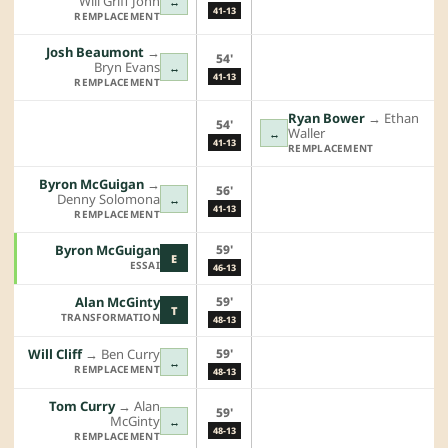
Will Griff John
↔
41-13
REMPLACEMENT
Josh Beaumont
→︎
54'
Bryn Evans
↔
41-13
REMPLACEMENT
Ryan Bower
→︎
Ethan
54'
Waller
↔
41-13
REMPLACEMENT
Byron McGuigan
→︎
56'
Denny Solomona
↔
41-13
REMPLACEMENT
59'
Byron McGuigan
E
ESSAI
46-13
59'
Alan McGinty
T
TRANSFORMATION
48-13
59'
Will Cliff
→︎
Ben Curry
↔
REMPLACEMENT
48-13
Tom Curry
→︎
Alan
59'
McGinty
↔
48-13
REMPLACEMENT