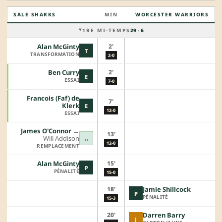
SALE SHARKS
MIN
WORCESTER WARRIORS
1RE MI-TEMPS
29 - 6
2'
Alan McGinty
T
TRANSFORMATION
2-0
2'
Ben Curry
E
ESSAI
7-0
Francois (Faf) de
7'
Klerk
E
12-0
ESSAI
James O'Connor
→︎
13'
Will Addison
↔
12-0
REMPLACEMENT
15'
Alan McGinty
P
PÉNALITÉ
15-0
18'
Jamie Shillcock
P
PÉNALITÉ
15-3
20'
Darren Barry
J