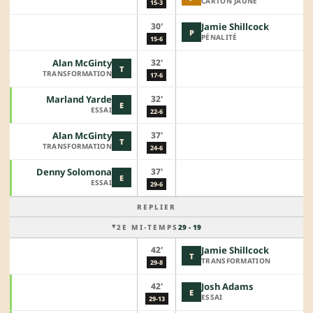
CARTON JAUNE
15-3
30'
Jamie Shillcock
P
PÉNALITÉ
15-6
32'
Alan McGinty
T
TRANSFORMATION
17-6
32'
Marland Yarde
E
ESSAI
22-6
37'
Alan McGinty
T
TRANSFORMATION
24-6
37'
Denny Solomona
E
ESSAI
29-6
REPLIER
2E MI-TEMPS
29 - 19
42'
Jamie Shillcock
T
TRANSFORMATION
29-8
42'
Josh Adams
E
ESSAI
29-13