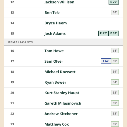
Jackson Willison
12
E 79'
Ben Te'o
13
68'
Bryce Heem
14
Josh Adams
15
E 42'
E 62'
REMPLACANTS
Tom Howe
16
68'
Sam Olver
17
T 62'
59'
Michael Dowsett
18
59'
Ryan Bower
19
54'
Kurt Stanley Haupt
20
52'
Gareth Milasinovich
21
59'
Andrew Kitchener
22
52'
Matthew Cox
23
59'