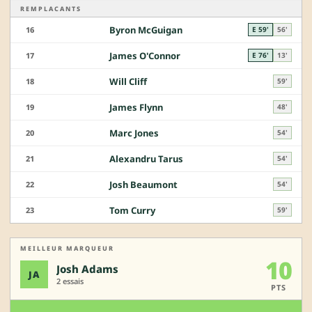
REMPLACANTS
Byron McGuigan
16
E 59'
56'
James O'Connor
17
E 76'
13'
Will Cliff
18
59'
James Flynn
19
48'
Marc Jones
20
54'
Alexandru Tarus
21
54'
Josh Beaumont
22
54'
Tom Curry
23
59'
MEILLEUR MARQUEUR
10
Josh Adams
JA
2 essais
PTS